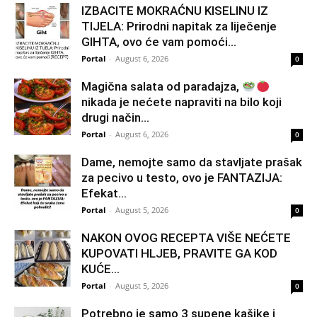
IZBACITE MOKRAĆNU KISELINU IZ
TIJELA: Prirodni napitak za liječenje
GIHTA, ovo će vam pomoći...
Portal
-
August 6, 2026
0
Magična salata od paradajza,
nikada je nećete napraviti na bilo koji
drugi način…
Portal
-
August 6, 2026
0
Dame, nemojte samo da stavljate prašak
za pecivo u testo, ovo je FANTAZIJA:
Efekat...
Portal
-
August 5, 2026
0
NAKON OVOG RECEPTA VIŠE NEĆETE
KUPOVATI HLJEB, PRAVITE GA KOD
KUĆE…
Portal
-
August 5, 2026
0
Potrebno je samo 3 supene kašike i