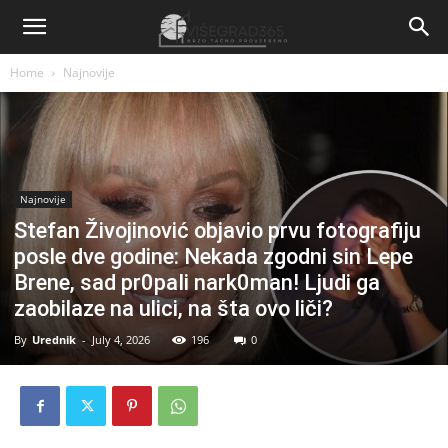
Home
Najnovije
Najnovije
Stefan Živojinović objavio prvu fotografiju
posle dve godine: Nekada zgodni sin Lepe
Brene, sad pr0paIi nark0man! Ljudi ga
zaobilaze na ulici, na šta ovo liči?
By
Urednik
-
July 4, 2026
196
0