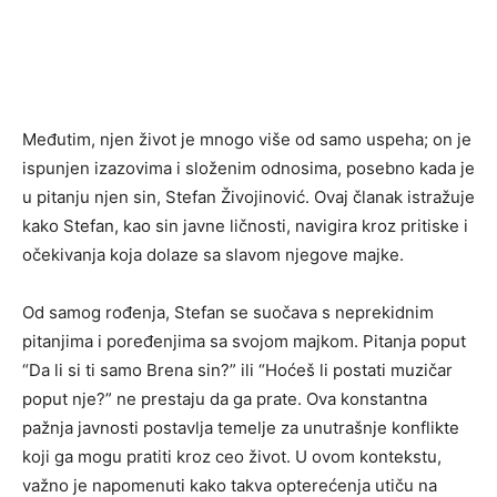
Međutim, njen život je mnogo više od samo uspeha; on je
ispunjen izazovima i složenim odnosima, posebno kada je
u pitanju njen sin, Stefan Živojinović. Ovaj članak istražuje
kako Stefan, kao sin javne ličnosti, navigira kroz pritiske i
očekivanja koja dolaze sa slavom njegove majke.
Od samog rođenja, Stefan se suočava s neprekidnim
pitanjima i poređenjima sa svojom majkom. Pitanja poput
“Da li si ti samo Brena sin?” ili “Hoćeš li postati muzičar
poput nje?” ne prestaju da ga prate. Ova konstantna
pažnja javnosti postavlja temelje za unutrašnje konflikte
koji ga mogu pratiti kroz ceo život. U ovom kontekstu,
važno je napomenuti kako takva opterećenja utiču na