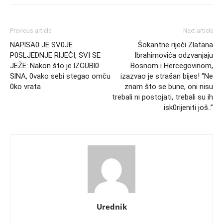
Previous article
Next article
NAPlSA0 JE SV0JE
Šokantne riječi Zlatana
P0SLJEDNJE RlJEČI, SVI SE
Ibrahimovića odzvanjaju
JEŽE: Nakon što je lZGUBl0
Bosnom i Hercegovinom,
SlNA, 0vako sebi stegao omču
izazvao je strašan bijes! “Ne
0ko vrata
znam što se bune, oni nisu
trebali ni postojati, trebali su ih
isk0rijeniti još..”
Urednik