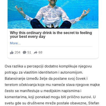
Ova razlika u percepciji dodatno komplikuje njegovu
potragu za vlastitim identitetom i autonomijom.
Balansiranje između želje da postane svoj čovek i
teretom očekivanja koje mu nameće slava njegove majke
često se manifestuje u medijskim napismima i
komentarima, koji ponekad mogu biti prilično surovi. U
svetu gde su društvene mreže postale obavezne, Stefan