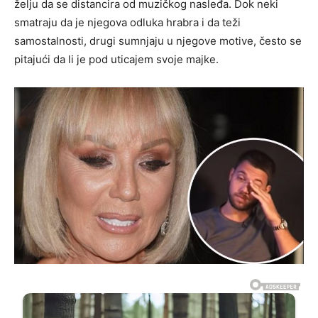
želju da se distancira od muzičkog nasleđa. Dok neki
smatraju da je njegova odluka hrabra i da teži
samostalnosti, drugi sumnjaju u njegove motive, često se
pitajući da li je pod uticajem svoje majke.