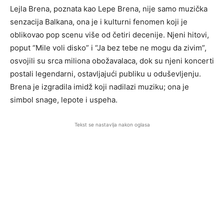
Lejla Brena, poznata kao Lepe Brena, nije samo muzička
senzacija Balkana, ona je i kulturni fenomen koji je
oblikovao pop scenu više od četiri decenije. Njeni hitovi,
poput “Mile voli disko” i “Ja bez tebe ne mogu da zivim”,
osvojili su srca miliona obožavalaca, dok su njeni koncerti
postali legendarni, ostavljajući publiku u oduševljenju.
Brena je izgradila imidž koji nadilazi muziku; ona je
simbol snage, lepote i uspeha.
Tekst se nastavlja nakon oglasa