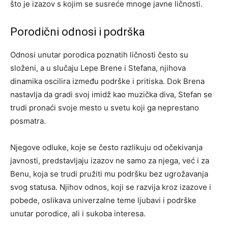
što je izazov s kojim se susreće mnoge javne ličnosti.
Porodični odnosi i podrška
Odnosi unutar porodica poznatih ličnosti često su
složeni, a u slučaju Lepe Brene i Stefana, njihova
dinamika oscilira između podrške i pritiska. Dok Brena
nastavlja da gradi svoj imidž kao muzička diva, Stefan se
trudi pronaći svoje mesto u svetu koji ga neprestano
posmatra.
Njegove odluke, koje se često razlikuju od očekivanja
javnosti, predstavljaju izazov ne samo za njega, već i za
Benu, koja se trudi pružiti mu podršku bez ugrožavanja
svog statusa. Njihov odnos, koji se razvija kroz izazove i
pobede, oslikava univerzalne teme ljubavi i podrške
unutar porodice, ali i sukoba interesa.