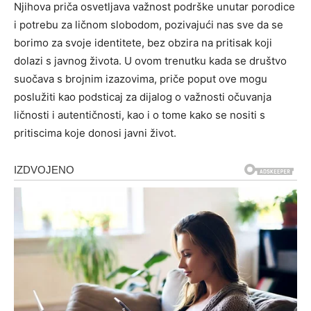
Njihova priča osvetljava važnost podrške unutar porodice
i potrebu za ličnom slobodom, pozivajući nas sve da se
borimo za svoje identitete, bez obzira na pritisak koji
dolazi s javnog života. U ovom trenutku kada se društvo
suočava s brojnim izazovima, priče poput ove mogu
poslužiti kao podsticaj za dijalog o važnosti očuvanja
ličnosti i autentičnosti, kao i o tome kako se nositi s
pritiscima koje donosi javni život.