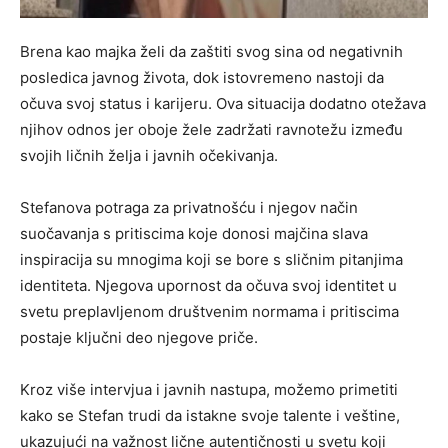
Brena kao majka želi da zaštiti svog sina od negativnih
posledica javnog života, dok istovremeno nastoji da
očuva svoj status i karijeru. Ova situacija dodatno otežava
njihov odnos jer oboje žele zadržati ravnotežu između
svojih ličnih želja i javnih očekivanja.
Stefanova potraga za privatnošću i njegov način
suočavanja s pritiscima koje donosi majčina slava
inspiracija su mnogima koji se bore s sličnim pitanjima
identiteta. Njegova upornost da očuva svoj identitet u
svetu preplavljenom društvenim normama i pritiscima
postaje ključni deo njegove priče.
Kroz više intervjua i javnih nastupa, možemo primetiti
kako se Stefan trudi da istakne svoje talente i veštine,
ukazujući na važnost lične autentičnosti u svetu koji