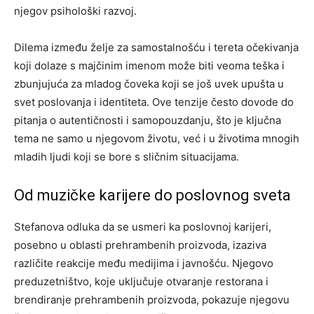
njegov psihološki razvoj.
Dilema između želje za samostalnošću i tereta očekivanja
koji dolaze s majčinim imenom može biti veoma teška i
zbunjujuća za mladog čoveka koji se još uvek upušta u
svet poslovanja i identiteta. Ove tenzije često dovode do
pitanja o autentičnosti i samopouzdanju, što je ključna
tema ne samo u njegovom životu, već i u životima mnogih
mladih ljudi koji se bore s sličnim situacijama.
Od muzičke karijere do poslovnog sveta
Stefanova odluka da se usmeri ka poslovnoj karijeri,
posebno u oblasti prehrambenih proizvoda, izaziva
različite reakcije među medijima i javnošću. Njegovo
preduzetništvo, koje uključuje otvaranje restorana i
brendiranje prehrambenih proizvoda, pokazuje njegovu