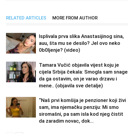
RELATED ARTICLES
MORE FROM AUTHOR
Isplivala prva slika Anastasijinog sina,
auu, šta mu se desilo? Jel ovo neko
0b0Ijenje? (video)
Tamara Vučić objavila vijest koju je
cijela Srbija čekala: Smogla sam snage
da ga ostavim, on je varao drzavu i
mene.. (objavila sve detalje)
“Naš prvi komšija je penzioner koji živi
sam, ima njemačku penziju: Mi smo
siromašni, pa sam isla kod njeg čistit
da zaradim novac, dok...