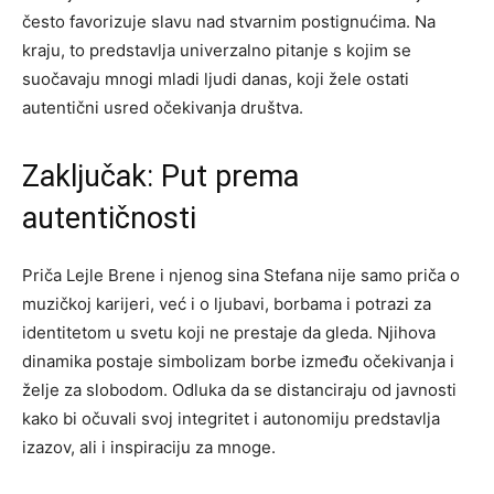
često favorizuje slavu nad stvarnim postignućima. Na
kraju, to predstavlja univerzalno pitanje s kojim se
suočavaju mnogi mladi ljudi danas, koji žele ostati
autentični usred očekivanja društva.
Zaključak: Put prema
autentičnosti
Priča Lejle Brene i njenog sina Stefana nije samo priča o
muzičkoj karijeri, već i o ljubavi, borbama i potrazi za
identitetom u svetu koji ne prestaje da gleda. Njihova
dinamika postaje simbolizam borbe između očekivanja i
želje za slobodom. Odluka da se distanciraju od javnosti
kako bi očuvali svoj integritet i autonomiju predstavlja
izazov, ali i inspiraciju za mnoge.