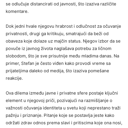
se odlučuje distancirati od javnosti, što izaziva različite
komentare.
Dok jedni hvale njegovu hrabrost i odlučnost za očuvanje
privatnosti, drugi ga kritikuju, smatrajući da beži od
obaveza koje dolaze uz majčin status. Njegov izbor da se
povuče iz javnog života naglašava potrebu za ličnom
slobodom, što je sve prisutnije među mladima danas. Na
primer, Stefan je često viđen kako provodi vreme sa
prijateljima daleko od medija, što izaziva pomešane
reakcije.
Ova dilema između javne i privatne sfere postaje ključni
element u njegovoj priči, pozivajući na razmišljanje o
važnosti očuvanja identiteta u svetu koji neprestano traži
pažnju i priznanje. Pitanje koje se postavlja jeste kako
održati zdrav odnos prema slavi i pritiscima koje ona nosi,