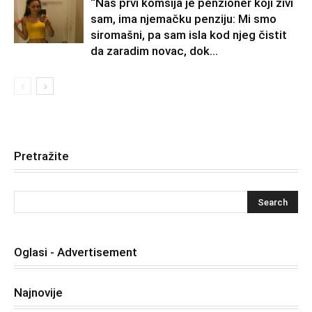
“Naš prvi komšija je penzioner koji živi
sam, ima njemačku penziju: Mi smo
siromašni, pa sam isla kod njeg čistit
da zaradim novac, dok...
Pretražite
Oglasi - Advertisement
Najnovije