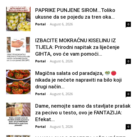
PAPRIKE PUNJENE SIROM…Toliko
ukusne da se pojedu za tren oka…
Portal
-
August 6, 2026
0
IZBACITE MOKRAĆNU KISELINU IZ
TIJELA: Prirodni napitak za liječenje
GIHTA, ovo će vam pomoći...
Portal
-
August 6, 2026
0
Magična salata od paradajza,
nikada je nećete napraviti na bilo koji
drugi način…
Portal
-
August 6, 2026
0
Dame, nemojte samo da stavljate prašak
za pecivo u testo, ovo je FANTAZIJA:
Efekat...
Portal
-
August 5, 2026
0