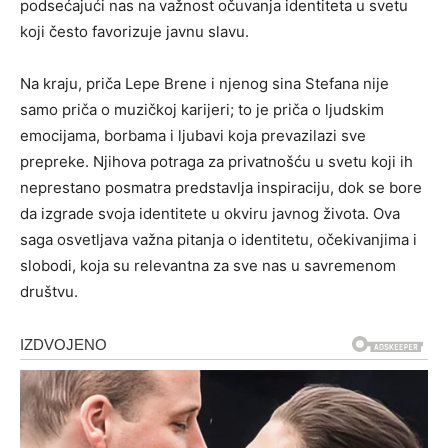
podsećajući nas na važnost očuvanja identiteta u svetu
koji često favorizuje javnu slavu.
Na kraju, priča Lepe Brene i njenog sina Stefana nije
samo priča o muzičkoj karijeri; to je priča o ljudskim
emocijama, borbama i ljubavi koja prevazilazi sve
prepreke. Njihova potraga za privatnošću u svetu koji ih
neprestano posmatra predstavlja inspiraciju, dok se bore
da izgrade svoja identitete u okviru javnog života. Ova
saga osvetljava važna pitanja o identitetu, očekivanjima i
slobodi, koja su relevantna za sve nas u savremenom
društvu.