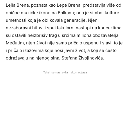
Lejla Brena, poznata kao Lepe Brena, predstavlja više od
obične muzičke ikone na Balkanu; ona je simbol kulture i
umetnosti koja je oblikovala generacije. Njeni
nezaboravni hitovi i spektakularni nastupi na koncertima
su ostavili neizbrisiv trag u srcima miliona obožavatelja.
Međutim, njen život nije samo priča o uspehu i slavi; to je
i priča o izazovima koje nosi javni život, a koji se često
odražavaju na njenog sina, Stefana Živojinovića.
Tekst se nastavlja nakon oglasa