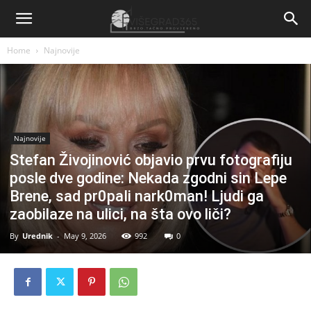
Home
Najnovije
Najnovije
Stefan Živojinović objavio prvu fotografiju
posle dve godine: Nekada zgodni sin Lepe
Brene, sad pr0paIi nark0man! Ljudi ga
zaobilaze na ulici, na šta ovo liči?
By
Urednik
-
May 9, 2026
992
0