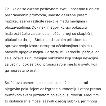
Odluka da se okrene poslovnom svetu, posebno u oblasti
prehrambenih proizvoda, umesto da krene putem
muzike, izaziva različite reakcije među medijima i
obožavateljima. Dok neki njegovi koraci pokazuju
hrabrost i želju za samostalnošću, drugi su skeptični,
pitajući se da li je Stefan pod stalnim pritiskom da
opravda svoja izbora nasuprot očekivanjima koja mu
nameće njegova majka. Odrastajući u središtu pažnje, on
se suočava s unutrašnjim sukobima koji ostaju nevidljivi
za većinu, dok se trudi pronaći svoje mesto u svetu koji
ga neprestano prati.
Stefanovo usmerenje ka biznisu može se smatrati
njegovim pokušajem da izgrade autonomiju i otpor prema
muzičkom svetu poznatom po svojoj surovosti. Međutim,
to distanciranje može izazvati osećaj gubitka, jer mnogi