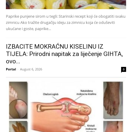
Paprike punjene sirom u tegli: Starinski recept koji će obogatiti svaku
zimnicu Ako tražite drugačiju ideju za zimnicu koja će oduševiti
ukućane i goste, paprike...
IZBACITE MOKRAĆNU KISELINU IZ
TIJELA: Prirodni napitak za liječenje GIHTA,
ovo...
Portal
-
August 6, 2026
0