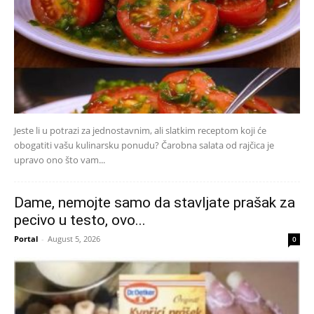
Jeste li u potrazi za jednostavnim, ali slatkim receptom koji će
obogatiti vašu kulinarsku ponudu? Čarobna salata od rajčica je
upravo ono što vam...
Dame, nemojte samo da stavljate prašak za
pecivo u testo, ovo...
Portal
-
August 5, 2026
0