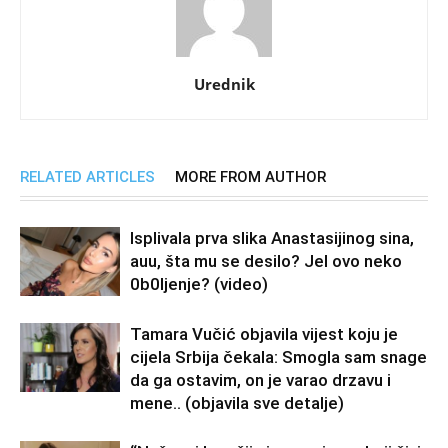
Urednik
RELATED ARTICLES
MORE FROM AUTHOR
Isplivala prva slika Anastasijinog sina,
auu, šta mu se desilo? Jel ovo neko
0b0Ijenje? (video)
Tamara Vučić objavila vijest koju je
cijela Srbija čekala: Smogla sam snage
da ga ostavim, on je varao drzavu i
mene.. (objavila sve detalje)