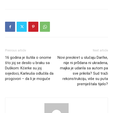
Previous article
Next article
16 godina je šutila o onome
Novi preokret u slučaju Dan’ke,
što joj se desilo u braku sa
nije ni pr0dana ni ukradena,
Duškom: Kćerke su joj
majka je udariIa sa autom pa
svjedoci, Karleuša odlučila da
sve prikrila? Sud traži
progovori – da li je moguće
rekonstrukciju, više su puta
premještala tijelo?