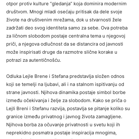
otpor protiv kulture “gledanja” koja dominira modernim
društvom. Mnogi mladi osećaju pritisak da dele svoje
živote na društvenim mrežama, dok u stvarnosti žele
zadržati deo svog identiteta samo za sebe. Ova potreba
za ličnom slobodom postaje centralna tema u njegovoj
priči, a njegova odlučnost da se distancira od javnosti
može inspirisati druge da razmotre slične korake u
potrazi za autentičnošću.
Odluka Lejle Brene i Stefana predstavlja složen odnos
koji se temelji na ljubavi, ali i na stalnom ispitivanju od
strane javnosti. Njihova dinamika postaje simbol borbe
između očekivanja i želje za slobodom. Kako se priča o
Lejli Breni i Stefanu razvija, postavlja se pitanje koliko su
granice između privatnog i javnog života zamagljene.
Njihova borba za očuvanje privatnosti u svetu koji ih
neprekidno posmatra postaje inspiracija mnogima,