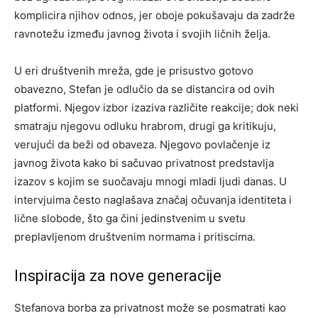
komplicira njihov odnos, jer oboje pokušavaju da zadrže
ravnotežu između javnog života i svojih ličnih želja.
U eri društvenih mreža, gde je prisustvo gotovo
obavezno, Stefan je odlučio da se distancira od ovih
platformi. Njegov izbor izaziva različite reakcije; dok neki
smatraju njegovu odluku hrabrom, drugi ga kritikuju,
verujući da beži od obaveza. Njegovo povlačenje iz
javnog života kako bi sačuvao privatnost predstavlja
izazov s kojim se suočavaju mnogi mladi ljudi danas. U
intervjuima često naglašava značaj očuvanja identiteta i
lične slobode, što ga čini jedinstvenim u svetu
preplavljenom društvenim normama i pritiscima.
Inspiracija za nove generacije
Stefanova borba za privatnost može se posmatrati kao