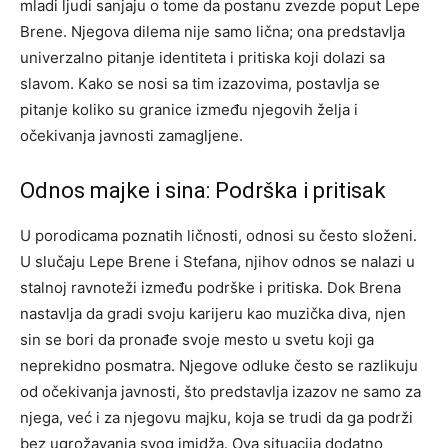
mladi ljudi sanjaju o tome da postanu zvezde poput Lepe
Brene. Njegova dilema nije samo lična; ona predstavlja
univerzalno pitanje identiteta i pritiska koji dolazi sa
slavom. Kako se nosi sa tim izazovima, postavlja se
pitanje koliko su granice između njegovih želja i
očekivanja javnosti zamagljene.
Odnos majke i sina: Podrška i pritisak
U porodicama poznatih ličnosti, odnosi su često složeni.
U slučaju Lepe Brene i Stefana, njihov odnos se nalazi u
stalnoj ravnoteži između podrške i pritiska. Dok Brena
nastavlja da gradi svoju karijeru kao muzička diva, njen
sin se bori da pronađe svoje mesto u svetu koji ga
neprekidno posmatra. Njegove odluke često se razlikuju
od očekivanja javnosti, što predstavlja izazov ne samo za
njega, već i za njegovu majku, koja se trudi da ga podrži
bez ugrožavanja svog imidža. Ova situacija dodatno