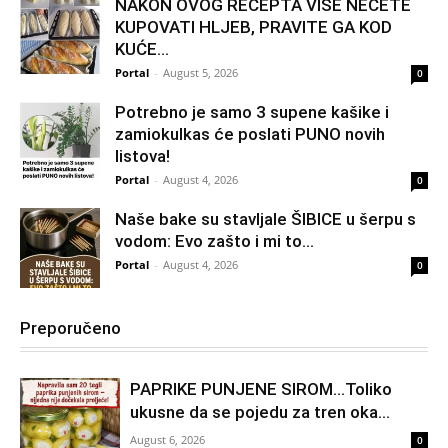
NAKON OVOG RECEPTA VIŠE NEĆETE
KUPOVATI HLJEB, PRAVITE GA KOD
KUĆE…
Portal
-
August 5, 2026
0
Potrebno je samo 3 supene kašike i
zamiokulkas će poslati PUNO novih
listova!
Portal
-
August 4, 2026
0
Naše bake su stavljale ŠIBICE u šerpu s
vodom: Evo zašto i mi to...
Portal
-
August 4, 2026
0
Preporučeno
PAPRIKE PUNJENE SIROM…Toliko
ukusne da se pojedu za tren oka…
August 6, 2026
0