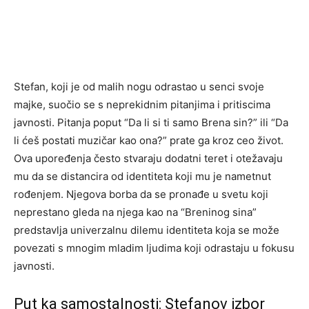
Stefan, koji je od malih nogu odrastao u senci svoje
majke, suočio se s neprekidnim pitanjima i pritiscima
javnosti. Pitanja poput “Da li si ti samo Brena sin?” ili “Da
li ćeš postati muzičar kao ona?” prate ga kroz ceo život.
Ova upoređenja često stvaraju dodatni teret i otežavaju
mu da se distancira od identiteta koji mu je nametnut
rođenjem. Njegova borba da se pronađe u svetu koji
neprestano gleda na njega kao na “Breninog sina”
predstavlja univerzalnu dilemu identiteta koja se može
povezati s mnogim mladim ljudima koji odrastaju u fokusu
javnosti.
Put ka samostalnosti: Stefanov izbor