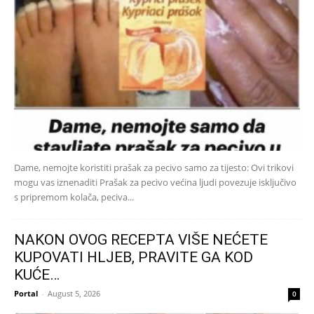
Dame, nemojte koristiti prašak za pecivo samo za tijesto: Ovi trikovi
mogu vas iznenaditi Prašak za pecivo većina ljudi povezuje isključivo
s pripremom kolača, peciva...
NAKON OVOG RECEPTA VIŠE NEĆETE
KUPOVATI HLJEB, PRAVITE GA KOD
KUĆE…
Portal
-
August 5, 2026
0