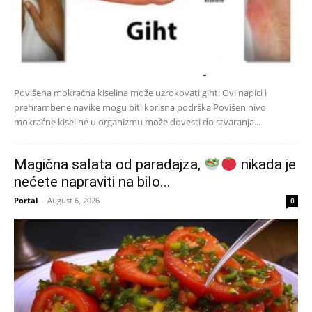
Povišena mokraćna kiselina može uzrokovati giht: Ovi napici i
prehrambene navike mogu biti korisna podrška Povišen nivo
mokraćne kiseline u organizmu može dovesti do stvaranja...
Magična salata od paradajza,
nikada je
nećete napraviti na bilo...
Portal
-
August 6, 2026
0