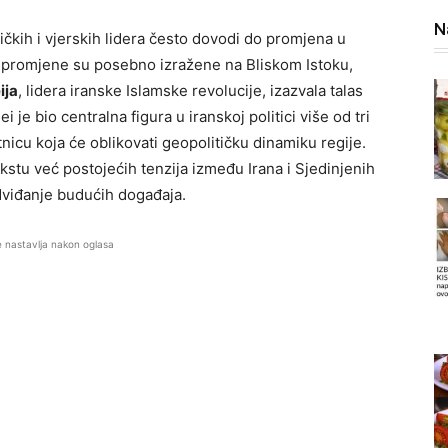
N
tičkih i vjerskih lidera često dovodi do promjena u
e promjene su posebno izražene na Bliskom Istoku,
ija
, lidera iranske Islamske revolucije, izazvala talas
i je bio centralna figura u iranskoj politici više od tri
nicu koja će oblikovati geopolitičku dinamiku regije.
kstu već postojećih tenzija između Irana i Sjedinjenih
dviđanje budućih događaja.
e nastavlja nakon oglasa