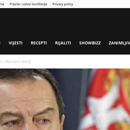
ama
Pravila i uslovi korištenja
Privacy policy
E
VIJESTI
RECEPTI
RIJALITI
SHOWBIZZ
ZANIMLJI
e: Objavljeni detalji