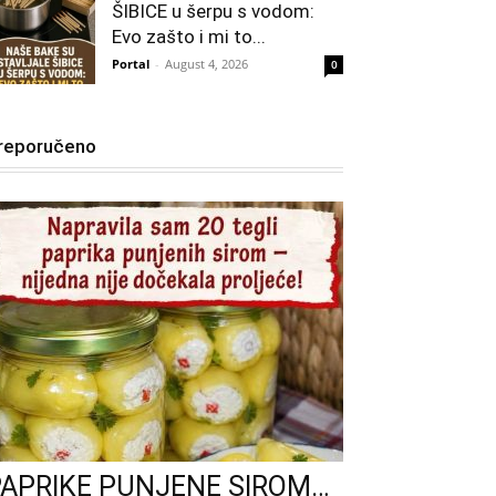
ŠIBICE u šerpu s vodom:
Evo zašto i mi to...
Portal
-
August 4, 2026
0
reporučeno
PAPRIKE PUNJENE SIROM…