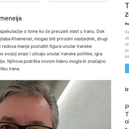
T
z
ameneija
Po
spekulacije o tome ko će preuzeti vlast u Iranu. Dok
Pa
ob
Mojtaba Khamenei, mogao biti prirodni nasljednik, drugi
zi
 redova manje poznatih figura unutar Iranske
pu
svojoj snazi i uticaju unutar iranske politike, igra
pa
lje. Njihova podrška novom lideru mogla bi značajno
tiku Irana.
I
P
T
o