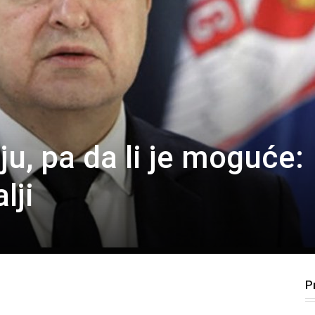
ju, pa da li je moguće:
lji
P