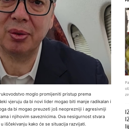
Po
Pa
ob
o rukovodstvo moglo promijeniti pristup prema
zi
ki vjeruju da bi novi lider mogao biti manje radikalan i
toga da bi mogao preuzeti još neoprezniji i agresivniji
I
ama i njihovim saveznicima. Ova nesigurnost stvara
I
 u iščekivanju kako će se situacija razvijati.
l