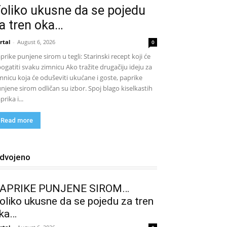
oliko ukusne da se pojedu
a tren oka…
rtal
-
August 6, 2026
0
prike punjene sirom u tegli: Starinski recept koji će
ogatiti svaku zimnicu Ako tražite drugačiju ideju za
mnicu koja će oduševiti ukućane i goste, paprike
njene sirom odličan su izbor. Spoj blago kiselkastih
prika i...
Read more
zdvojeno
APRIKE PUNJENE SIROM…
oliko ukusne da se pojedu za tren
ka…