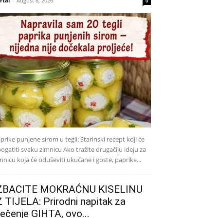
rtal
-
August 6, 2026
0
prike punjene sirom u tegli: Starinski recept koji će
ogatiti svaku zimnicu Ako tražite drugačiju ideju za
mnicu koja će oduševiti ukućane i goste, paprike...
ZBACITE MOKRAĆNU KISELINU
Z TIJELA: Prirodni napitak za
iječenje GIHTA, ovo...