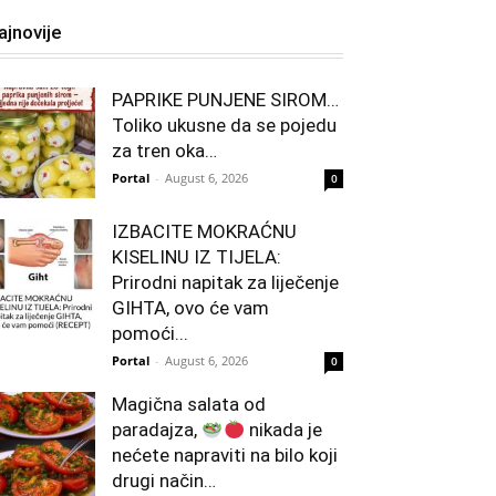
ajnovije
PAPRIKE PUNJENE SIROM…
Toliko ukusne da se pojedu
za tren oka…
Portal
-
August 6, 2026
0
IZBACITE MOKRAĆNU
KISELINU IZ TIJELA:
Prirodni napitak za liječenje
GIHTA, ovo će vam
pomoći...
Portal
-
August 6, 2026
0
Magična salata od
paradajza,
nikada je
nećete napraviti na bilo koji
drugi način…