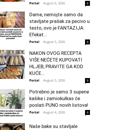
Portal
-
August 6, 2026
0
Dame, nemojte samo da
stavljate prašak za pecivo u
testo, ovo je FANTAZIJA:
Efekat...
Portal
-
August 5, 2026
0
NAKON OVOG RECEPTA
VIŠE NEĆETE KUPOVATI
HLJEB, PRAVITE GA KOD
KUĆE…
Portal
-
August 5, 2026
0
Potrebno je samo 3 supene
kašike i zamiokulkas će
poslati PUNO novih listova!
Portal
-
August 4, 2026
0
Naše bake su stavljale