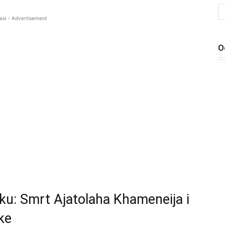
asi - Advertisement
O
ku: Smrt Ajatolaha Khameneija i
ke