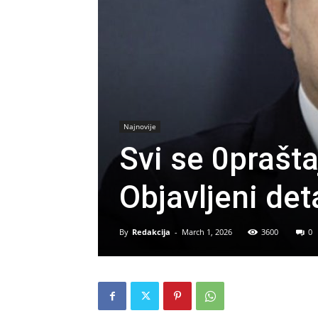
Najnovije
Svi se 0prašta
Objavljeni deta
By
Redakcija
-
March 1, 2026
3600
0