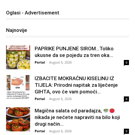
Oglasi - Advertisement
Najnovije
PAPRIKE PUNJENE SIROM…Toliko
ukusne da se pojedu za tren oka…
Portal
-
August 6, 2026
0
IZBACITE MOKRAĆNU KISELINU IZ
TIJELA: Prirodni napitak za liječenje
GIHTA, ovo će vam pomoći...
Portal
-
August 6, 2026
0
Magična salata od paradajza,
nikada je nećete napraviti na bilo koji
drugi način…
Portal
-
August 6, 2026
0