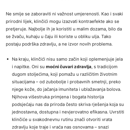
Ne smije se zaboraviti ni važnost umjerenosti. Kao i svaki
prirodni lijek, klinčići mogu izazvati kontraefekte ako se
pretjeruje. Najbolje ih je koristiti u malim dozama, bilo da
se žvaču, kuhaju u čaju ili koriste u obliku ulja. Tako
postaju podrška zdravlju, a ne izvor novih problema.
Na kraju, klinčići nisu samo začin koji oplemenjuje jela
i napitke. Oni su
moćni čuvari zdravlja
, s tradicijom
dugom stoljećima, koji pomažu u različitim životnim
situacijama – od zubobolje i probavnih smetnji, preko
njege kože, do jačanja imuniteta i ublažavanja bolova.
Njihova višestruka primjena i bogata historija
podsjećaju nas da priroda često skriva rješenja koja su
jednostavna, dostupna i nevjerovatno efikasna. Uvrstiti
klinčiće u svakodnevnu rutinu znači otvoriti vrata
zdravlju koje traje i vraća nas osnovama – snazi