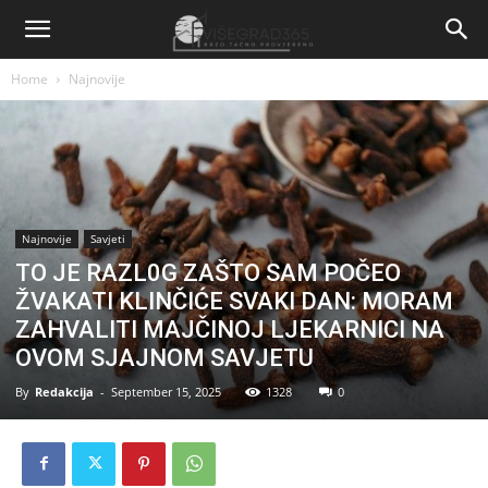
Home
Najnovije
Najnovije
Savjeti
TO JE RAZL0G ZAŠTO SAM POČEO
ŽVAKATI KLINČIĆE SVAKI DAN: MORAM
ZAHVALITI MAJČINOJ LJEKARNICI NA
OVOM SJAJNOM SAVJETU
By
Redakcija
-
September 15, 2025
1328
0