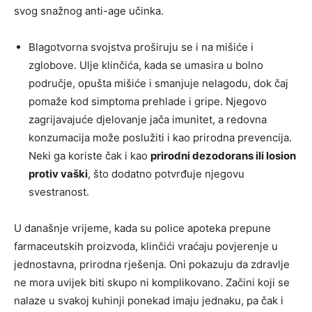
svog snažnog anti-age učinka.
Blagotvorna svojstva proširuju se i na mišiće i
zglobove. Ulje klinčića, kada se umasira u bolno
područje, opušta mišiće i smanjuje nelagodu, dok čaj
pomaže kod simptoma prehlade i gripe. Njegovo
zagrijavajuće djelovanje jača imunitet, a redovna
konzumacija može poslužiti i kao prirodna prevencija.
Neki ga koriste čak i kao
prirodni dezodorans ili losion
protiv vaški
, što dodatno potvrđuje njegovu
svestranost.
U današnje vrijeme, kada su police apoteka prepune
farmaceutskih proizvoda, klinčići vraćaju povjerenje u
jednostavna, prirodna rješenja. Oni pokazuju da zdravlje
ne mora uvijek biti skupo ni komplikovano. Začini koji se
nalaze u svakoj kuhinji ponekad imaju jednaku, pa čak i