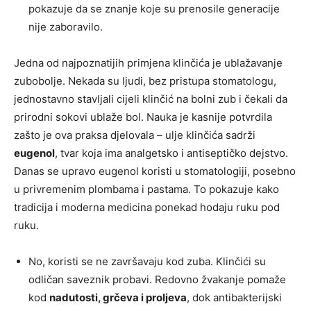
pokazuje da se znanje koje su prenosile generacije
nije zaboravilo.
Jedna od najpoznatijih primjena klinčića je ublažavanje
zubobolje. Nekada su ljudi, bez pristupa stomatologu,
jednostavno stavljali cijeli klinčić na bolni zub i čekali da
prirodni sokovi ublaže bol. Nauka je kasnije potvrdila
zašto je ova praksa djelovala – ulje klinčića sadrži
eugenol
, tvar koja ima analgetsko i antiseptičko dejstvo.
Danas se upravo eugenol koristi u stomatologiji, posebno
u privremenim plombama i pastama. To pokazuje kako
tradicija i moderna medicina ponekad hodaju ruku pod
ruku.
No, koristi se ne završavaju kod zuba. Klinčići su
odličan saveznik probavi. Redovno žvakanje pomaže
kod
nadutosti, grčeva i proljeva
, dok antibakterijski