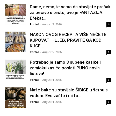
Dame, nemojte samo da stavljate prašak
za pecivo u testo, ovo je FANTAZIJA:
Efekat...
Portal
-
August 5, 2026
0
NAKON OVOG RECEPTA VIŠE NEĆETE
KUPOVATI HLJEB, PRAVITE GA KOD
KUĆE…
Portal
-
August 5, 2026
0
Potrebno je samo 3 supene kašike i
zamiokulkas će poslati PUNO novih
listova!
Portal
-
August 4, 2026
0
Naše bake su stavljale ŠIBICE u šerpu s
vodom: Evo zašto i mi to...
Portal
-
August 4, 2026
0