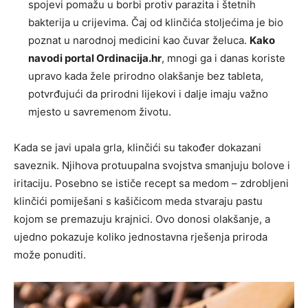
spojevi pomažu u borbi protiv parazita i štetnih
bakterija u crijevima. Čaj od klinčića stoljećima je bio
poznat u narodnoj medicini kao čuvar želuca.
Kako
navodi portal Ordinacija.hr
, mnogi ga i danas koriste
upravo kada žele prirodno olakšanje bez tableta,
potvrđujući da prirodni lijekovi i dalje imaju važno
mjesto u savremenom životu.
Kada se javi upala grla, klinčići su također dokazani
saveznik. Njihova protuupalna svojstva smanjuju bolove i
iritaciju. Posebno se ističe recept sa medom – zdrobljeni
klinčići pomiješani s kašičicom meda stvaraju pastu
kojom se premazuju krajnici. Ovo donosi olakšanje, a
ujedno pokazuje koliko jednostavna rješenja priroda
može ponuditi.