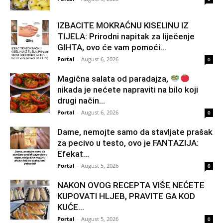
IZBACITE MOKRAĆNU KISELINU IZ
TIJELA: Prirodni napitak za liječenje
GIHTA, ovo će vam pomoći...
Portal
-
August 6, 2026
0
Magična salata od paradajza,
nikada je nećete napraviti na bilo koji
drugi način…
Portal
-
August 6, 2026
0
Dame, nemojte samo da stavljate prašak
za pecivo u testo, ovo je FANTAZIJA:
Efekat...
Portal
-
August 5, 2026
0
NAKON OVOG RECEPTA VIŠE NEĆETE
KUPOVATI HLJEB, PRAVITE GA KOD
KUĆE…
Portal
-
August 5, 2026
0