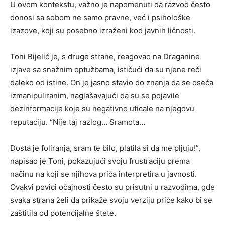
U ovom kontekstu, važno je napomenuti da razvod često
donosi sa sobom ne samo pravne, već i psihološke
izazove, koji su posebno izraženi kod javnih ličnosti.
Toni Bijelić je, s druge strane, reagovao na Draganine
izjave sa snažnim optužbama, ističući da su njene reči
daleko od istine. On je jasno stavio do znanja da se oseća
izmanipuliranim, naglašavajući da su se pojavile
dezinformacije koje su negativno uticale na njegovu
reputaciju. “Nije taj razlog… Sramota…
Dosta je foliranja, sram te bilo, platila si da me pljuju!”,
napisao je Toni, pokazujući svoju frustraciju prema
načinu na koji se njihova priča interpretira u javnosti.
Ovakvi povici očajnosti često su prisutni u razvodima, gde
svaka strana želi da prikaže svoju verziju priče kako bi se
zaštitila od potencijalne štete.