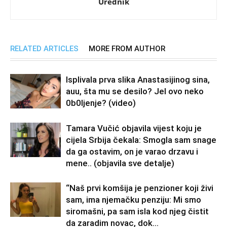
Urednik
RELATED ARTICLES
MORE FROM AUTHOR
Isplivala prva slika Anastasijinog sina,
auu, šta mu se desilo? Jel ovo neko
0b0Ijenje? (video)
Tamara Vučić objavila vijest koju je
cijela Srbija čekala: Smogla sam snage
da ga ostavim, on je varao drzavu i
mene.. (objavila sve detalje)
“Naš prvi komšija je penzioner koji živi
sam, ima njemačku penziju: Mi smo
siromašni, pa sam isla kod njeg čistit
da zaradim novac, dok...