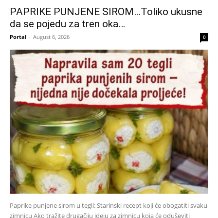
PAPRIKE PUNJENE SIROM…Toliko ukusne
da se pojedu za tren oka…
Portal
-
August 6, 2026
0
Paprike punjene sirom u tegli: Starinski recept koji će obogatiti svaku
zimnicu Ako tražite drugačiju ideju za zimnicu koja će oduševiti