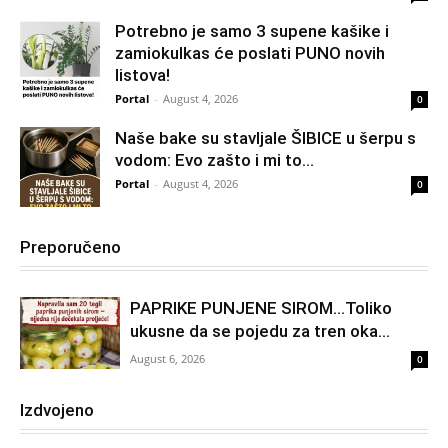
Potrebno je samo 3 supene kašike i
zamiokulkas će poslati PUNO novih
listova!
Portal
-
August 4, 2026
0
Naše bake su stavljale ŠIBICE u šerpu s
vodom: Evo zašto i mi to...
Portal
-
August 4, 2026
0
Preporučeno
PAPRIKE PUNJENE SIROM…Toliko
ukusne da se pojedu za tren oka…
August 6, 2026
0
Izdvojeno