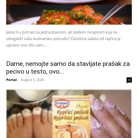
Jeste li u potrazi za jednostavnim, ali slatkim receptom koji će
obogatiti vašu kulinarsku ponudu? Čarobna salata od rajčica je
upravo ono što vam...
Dame, nemojte samo da stavljate prašak za
pecivo u testo, ovo...
Portal
-
August 5, 2026
0