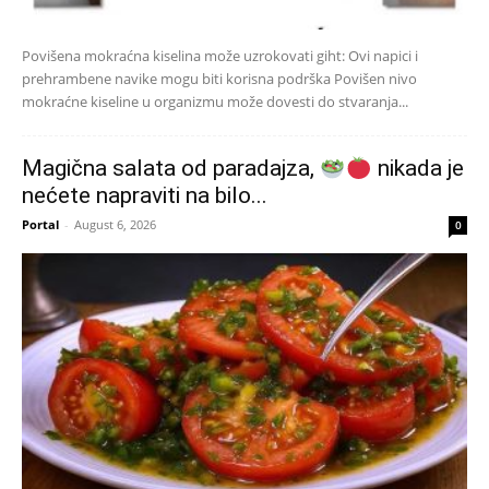
Povišena mokraćna kiselina može uzrokovati giht: Ovi napici i
prehrambene navike mogu biti korisna podrška Povišen nivo
mokraćne kiseline u organizmu može dovesti do stvaranja...
Magična salata od paradajza,
nikada je
nećete napraviti na bilo...
Portal
-
August 6, 2026
0