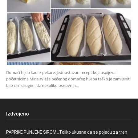
Domaći hljeb kao iz pekare: Jednostavan recept koji uspijeva i
početnicima Miris svježe pečenog domaćeg hljeba teško je zamijeniti
bilo čim drugim. Uz nekoliko osnovnih...
Izdvojeno
PAPRIKE PUNJENE SIROM…Toliko ukusne da se pojedu za tren