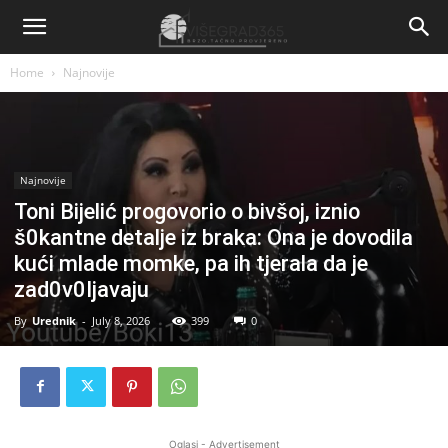
Home
Najnovije
Najnovije
Toni Bijelić progovorio o bivšoj, iznio
š0kantne detalje iz braka: Ona je dovodila
kući mlade momke, pa ih tjerala da je
zad0v0Ijavaju
By
Urednik
-
July 8, 2026
399
0
Oglasi - Advertisement