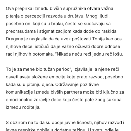
Ova prepirka između bivših supružnika otvara važna
pitanja o percepciji razvoda u društvu. Mnogi ljudi,
posebno oni koji su u braku, često se suočavaju sa
predrasudama i stigmatizacijom kada dođe do raskida.
Dragana je naglasila da će uvek poštovati Tonija kao oca
njihove dece, ističući da je važno očuvati dobre odnose
radi njihovih potomaka. “Nikada neću reći jednu reč lošu.
To je za mene bio tužan period”, izjavila je, a njene reči
osvetljavaju složene emocije koje prate razvod, posebno
kada su u pitanju djeca. Održavanje pozitivne
komunikacije između bivših partnera može biti ključno za
emocionalno zdravlje dece koja često pate zbog sukoba
između roditelja.
S obzirom na to da su oboje javne ličnosti, njihov razvod i
javne prepirke dobijaju dodatnu težinu. U svetu gdje je