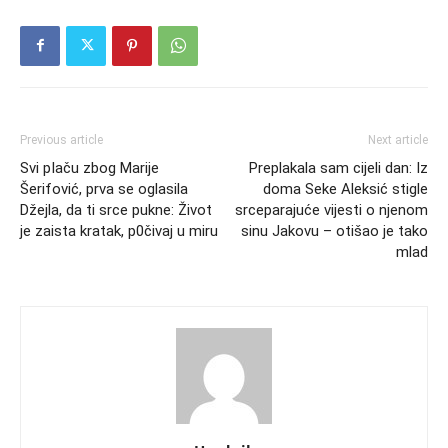
Previous article
Next article
Svi pIaču zbog Marije
Preplakala sam cijeli dan: Iz
Šerifović, prva se oglasila
doma Seke Aleksić stigle
Džejla, da ti srce pukne: Život
srceparajuće vijesti o njenom
je zaista kratak, p0čivaj u miru
sinu Jakovu – otišao je tako
mlad