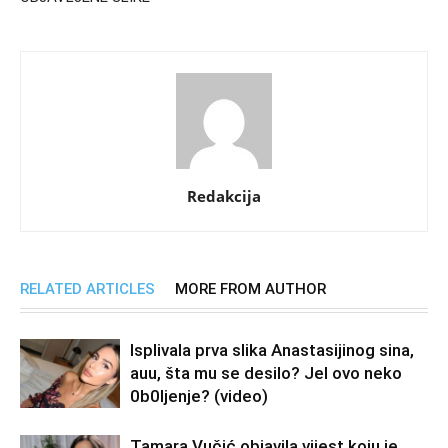
Redakcija
RELATED ARTICLES
MORE FROM AUTHOR
Isplivala prva slika Anastasijinog sina,
auu, šta mu se desilo? Jel ovo neko
0b0Ijenje? (video)
Tamara Vučić objavila vijest koju je