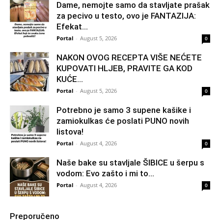
Dame, nemojte samo da stavljate prašak
za pecivo u testo, ovo je FANTAZIJA:
Efekat...
Portal
-
August 5, 2026
0
NAKON OVOG RECEPTA VIŠE NEĆETE
KUPOVATI HLJEB, PRAVITE GA KOD
KUĆE…
Portal
-
August 5, 2026
0
Potrebno je samo 3 supene kašike i
zamiokulkas će poslati PUNO novih
listova!
Portal
-
August 4, 2026
0
Naše bake su stavljale ŠIBICE u šerpu s
vodom: Evo zašto i mi to...
Portal
-
August 4, 2026
0
Preporučeno