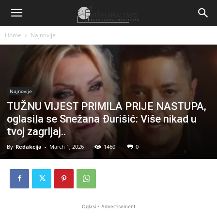
Home
Najnovije
Najnovije
TUŽNU VlJEST PRlMlLA PRlJE NASTUPA,
oglasiIa se Snežana Đurišić: Više nikad u
tvoj zagrljaj..
By
Redakcija
-
March 1, 2026
1460
0
Oglasi - Advertisement