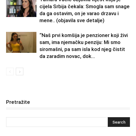
cijela Srbija čekala: Smogla sam snage
da ga ostavim, on je varao drzavu i
mene.. (objavila sve detalje)
“Naš prvi komšija je penzioner koji živi
sam, ima njemačku penziju: Mi smo
siromašni, pa sam isla kod njeg čistit
da zaradim novac, dok...
Pretražite