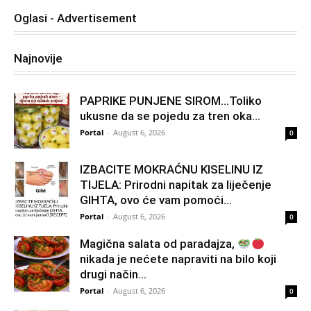
Oglasi - Advertisement
Najnovije
PAPRIKE PUNJENE SIROM…Toliko
ukusne da se pojedu za tren oka…
Portal
-
August 6, 2026
0
IZBACITE MOKRAĆNU KISELINU IZ
TIJELA: Prirodni napitak za liječenje
GIHTA, ovo će vam pomoći...
Portal
-
August 6, 2026
0
Magična salata od paradajza,
nikada je nećete napraviti na bilo koji
drugi način…
Portal
-
August 6, 2026
0