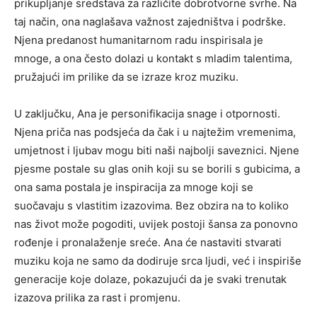
prikupljanje sredstava za različite dobrotvorne svrhe. Na
taj način, ona naglašava važnost zajedništva i podrške.
Njena predanost humanitarnom radu inspirisala je
mnoge, a ona često dolazi u kontakt s mladim talentima,
pružajući im prilike da se izraze kroz muziku.
U zaključku, Ana je personifikacija snage i otpornosti.
Njena priča nas podsjeća da čak i u najtežim vremenima,
umjetnost i ljubav mogu biti naši najbolji saveznici. Njene
pjesme postale su glas onih koji su se borili s gubicima, a
ona sama postala je inspiracija za mnoge koji se
suočavaju s vlastitim izazovima. Bez obzira na to koliko
nas život može pogoditi, uvijek postoji šansa za ponovno
rođenje i pronalaženje sreće. Ana će nastaviti stvarati
muziku koja ne samo da dodiruje srca ljudi, već i inspiriše
generacije koje dolaze, pokazujući da je svaki trenutak
izazova prilika za rast i promjenu.