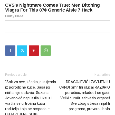
Previous article
Next article
“Šok za sve, kćerka je istjerala
DRAGOJEVIĆI ZAVIJENI U
iz porodične kuće, Saša joj
CRN0! Smr’tni slučaj RAZ0RIO
ništa nije ostavio: Suzana
porodicu, mladost se gasi:
Jovanović napustila luksuz i
Veliki tum0r zahvatio organe!
vratila se u trošnu kuću
Sve zbog stresa i rijaliti
roditelja koja se raspada –
programa, prevara i boIa
OBJAVLJENE SLIKE