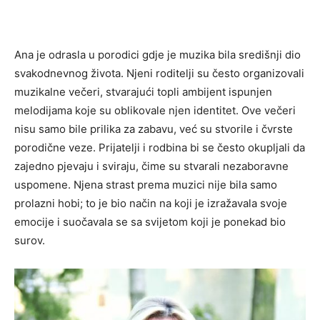
Ana je odrasla u porodici gdje je muzika bila središnji dio
svakodnevnog života. Njeni roditelji su često organizovali
muzikalne večeri, stvarajući topli ambijent ispunjen
melodijama koje su oblikovale njen identitet. Ove večeri
nisu samo bile prilika za zabavu, već su stvorile i čvrste
porodične veze. Prijatelji i rodbina bi se često okupljali da
zajedno pjevaju i sviraju, čime su stvarali nezaboravne
uspomene. Njena strast prema muzici nije bila samo
prolazni hobi; to je bio način na koji je izražavala svoje
emocije i suočavala se sa svijetom koji je ponekad bio
surov.