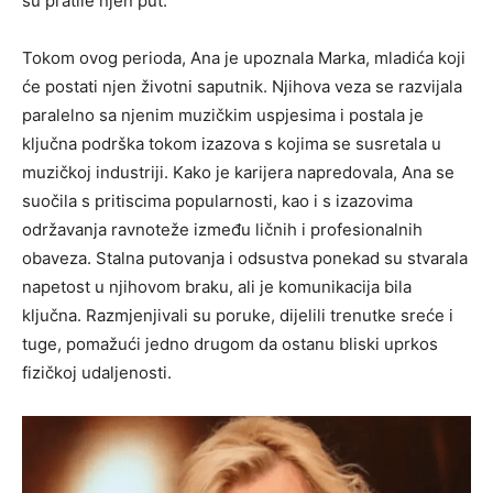
su pratile njen put.
Tokom ovog perioda, Ana je upoznala Marka, mladića koji
će postati njen životni saputnik. Njihova veza se razvijala
paralelno sa njenim muzičkim uspjesima i postala je
ključna podrška tokom izazova s kojima se susretala u
muzičkoj industriji. Kako je karijera napredovala, Ana se
suočila s pritiscima popularnosti, kao i s izazovima
održavanja ravnoteže između ličnih i profesionalnih
obaveza. Stalna putovanja i odsustva ponekad su stvarala
napetost u njihovom braku, ali je komunikacija bila
ključna. Razmjenjivali su poruke, dijelili trenutke sreće i
tuge, pomažući jedno drugom da ostanu bliski uprkos
fizičkoj udaljenosti.