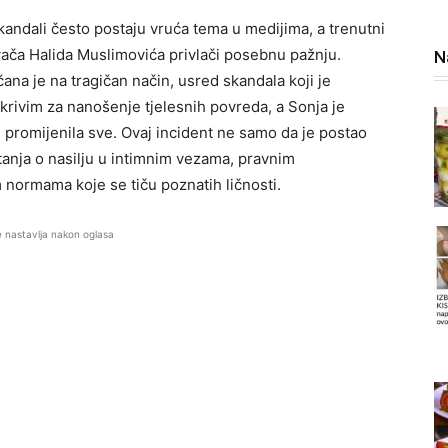
skandali često postaju vruća tema u medijima, a trenutni
vača Halida Muslimovića privlači posebnu pažnju.
N
nčana je na tragičan način, usred skandala koji je
rivim za nanošenje tjelesnih povreda, a Sonja je
je promijenila sve. Ovaj incident ne samo da je postao
itanja o nasilju u intimnim vezama, pravnim
normama koje se tiču poznatih ličnosti.
e nastavlja nakon oglasa