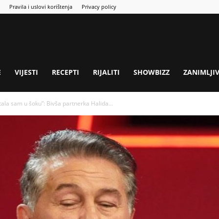
Pravila i uslovi korištenja
Privacy policy
E
VIJESTI
RECEPTI
RIJALITI
SHOWBIZZ
ZANIMLJI
la sam u šoku”: Bivša partnerka Halida...