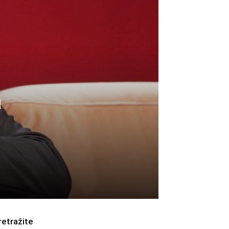
a
retražite