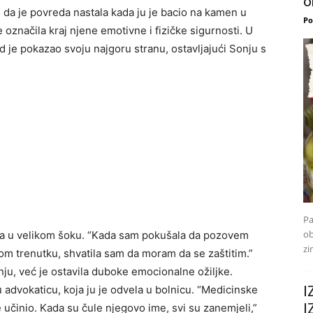
o
i da je povreda nastala kada ju je bacio na kamen u
Po
e označila kraj njene emotivne i fizičke sigurnosti. U
id je pokazao svoju najgoru stranu, ostavljajući Sonju s
Pa
ob
la u velikom šoku. “Kada sam pokušala da pozovem
zi
 tom trenutku, shvatila sam da moram da se zaštitim.”
onju, već je ostavila duboke emocionalne ožiljke.
I
 advokaticu, koja ju je odvela u bolnicu. “Medicinske
I
e učinio. Kada su čule njegovo ime, svi su zanemjeli,”