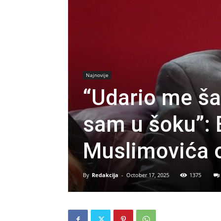
Najnovije
“Udario me ša
sam u šoku”: 
Muslimovića o
By
Redakcija
-
October 17, 2025
1375