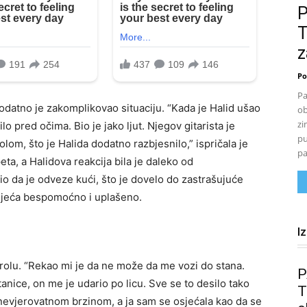
T
z
Po
Pa
odatno je zakomplikovao situaciju. “Kada je Halid ušao
ob
zi
lo pred očima. Bio je jako ljut. Njegov gitarista je
pu
lom, što je Halida dodatno razbjesnilo,” ispričala je
pa
ta, a Halidova reakcija bila je daleko od
io da je odveze kući, što je dovelo do zastrašujuće
 osjeća bespomoćno i uplašeno.
I
ntrolu. “Rekao mi je da ne može da me vozi do stana.
P
nice, on me je udario po licu. Sve se to desilo tako
T
nevjerovatnom brzinom, a ja sam se osjećala kao da se