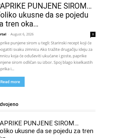
PAPRIKE PUNJENE SIROM…
oliko ukusne da se pojedu
a tren oka…
rtal
-
August 6, 2026
0
prike punjene sirom u tegli: Starinski recept koji će
ogatiti svaku zimnicu Ako tražite drugačiju ideju za
mnicu koja će oduševiti ukućane i goste, paprike
njene sirom odličan su izbor. Spoj blago kiselkastih
prika i...
Read more
zdvojeno
APRIKE PUNJENE SIROM…
oliko ukusne da se pojedu za tren