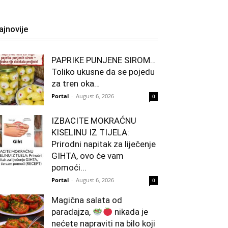
ajnovije
PAPRIKE PUNJENE SIROM…
Toliko ukusne da se pojedu
za tren oka…
Portal
-
August 6, 2026
0
IZBACITE MOKRAĆNU
KISELINU IZ TIJELA:
Prirodni napitak za liječenje
GIHTA, ovo će vam
pomoći...
Portal
-
August 6, 2026
0
Magična salata od
paradajza,
nikada je
nećete napraviti na bilo koji