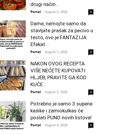
drugi način…
Portal
-
August 6, 2026
0
Dame, nemojte samo da
stavljate prašak za pecivo u
testo, ovo je FANTAZIJA:
Efekat...
Portal
-
August 5, 2026
0
NAKON OVOG RECEPTA
VIŠE NEĆETE KUPOVATI
HLJEB, PRAVITE GA KOD
KUĆE…
Portal
-
August 5, 2026
0
Potrebno je samo 3 supene
kašike i zamiokulkas će
poslati PUNO novih listova!
Portal
-
August 4, 2026
0