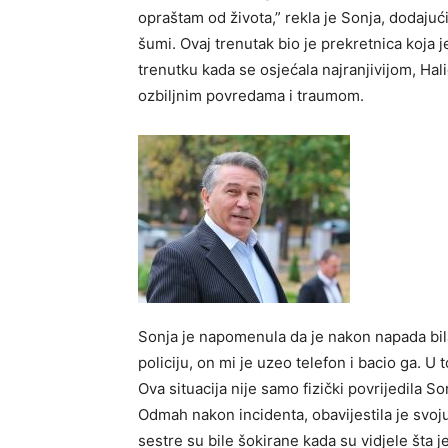
opraštam od života,” rekla je Sonja, dodajuć
šumi. Ovaj trenutak bio je prekretnica koja j
trenutku kada se osjećala najranjivijom, Hal
ozbiljnim povredama i traumom.
Sonja je napomenula da je nakon napada bi
policiju, on mi je uzeo telefon i bacio ga. U
Ova situacija nije samo fizički povrijedila S
Odmah nakon incidenta, obavijestila je svoju
sestre su bile šokirane kada su vidjele šta j