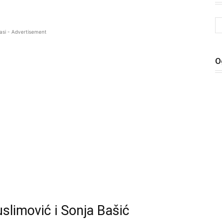
asi - Advertisement
O
uslimović i Sonja Bašić