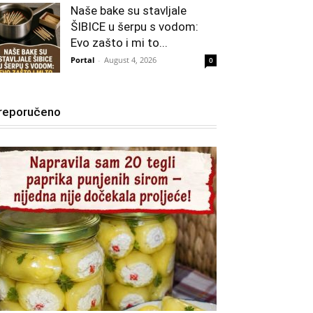
Naše bake su stavljale
ŠIBICE u šerpu s vodom:
Evo zašto i mi to...
Portal
-
August 4, 2026
0
reporučeno