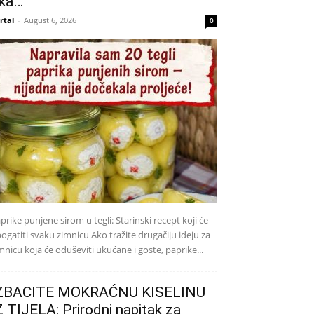
ka…
rtal
-
August 6, 2026
0
prike punjene sirom u tegli: Starinski recept koji će
ogatiti svaku zimnicu Ako tražite drugačiju ideju za
mnicu koja će oduševiti ukućane i goste, paprike...
ZBACITE MOKRAĆNU KISELINU
Z TIJELA: Prirodni napitak za