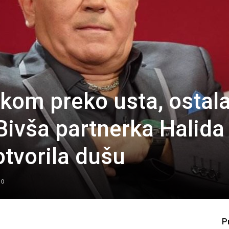
kom preko usta, ostal
Bivša partnerka Halida
tvorila dušu
0
P