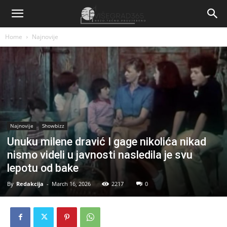
Home
Najnovije
Najnovije
Showbizz
Unuku milene dravić I gage nikolića nikad
nismo videli u javnosti nasledila je svu
lepotu od bake
By
Redakcija
-
March 16, 2026
2217
0