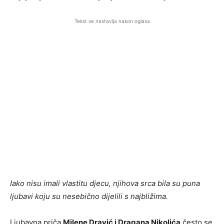
Tekst se nastavlja nakon oglasa
Iako nisu imali vlastitu djecu, njihova srca bila su puna
ljubavi koju su nesebično dijelili s najbližima.
Ljubavna priča
Milene Dravić i Dragana Nikolića
često se