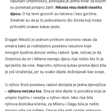
ispunjen umjetnošću, postojala je jedna stvar za kojom
su ponekad potajno žalili.
Nikada nisu dobili vlastitu
djecu.
O toj temi govorili su iskreno i bez gorčine.
Smatrali su da je to jednostavno dio života koji treba
prihvatiti onakav kakav jeste.
Dragan Nikolić je jednom prilikom otvoreno rekao da
smatra kako je roditeljstvo posebno iskustvo koje
mnogim ljudima donosi veliku radost. Ipak, isticao je da
činjenica da on i Milena nemaju djecu nije nešto što ih je
spriječilo da vole. Naprotiv, njihova ljubav prema djeci bila
je još izraženija, jer su svako dijete doživljavali kao svoje.
U njihov život posebnu radost donijela je jedna djevojčica
–
njihova nećaka Iva
. Ona je bila dijete iz porodice koje je
unijelo toplinu i veselje u njihov dom. Iako nije bila
njihova biološka kćerka, za Milenu i Gagu bila je nešto
mnogo više od rođake. Ona je bila mali centar njihovog