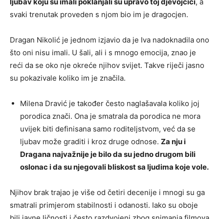
ljubav koju su imali poklanjali su upravo toj djevojčici
, a
svaki trenutak proveden s njom bio im je dragocjen.
Dragan Nikolić je jednom izjavio da je Iva nadoknadila ono
što oni nisu imali. U šali, ali i s mnogo emocija, znao je
reći da se oko nje okreće njihov svijet. Takve riječi jasno
su pokazivale koliko im je značila.
Milena Dravić je također često naglašavala koliko joj
porodica znači. Ona je smatrala da porodica ne mora
uvijek biti definisana samo roditeljstvom, već da se
ljubav može graditi i kroz druge odnose.
Za nju i
Dragana najvažnije je bilo da su jedno drugom bili
oslonac i da su njegovali bliskost sa ljudima koje vole.
Njihov brak trajao je više od četiri decenije i mnogi su ga
smatrali primjerom stabilnosti i odanosti. Iako su oboje
bili javne ličnosti i često razdvojeni zbog snimanja filmova