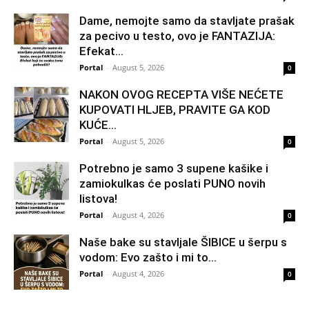
Dame, nemojte samo da stavljate prašak
za pecivo u testo, ovo je FANTAZIJA:
Efekat...
Portal
-
August 5, 2026
0
NAKON OVOG RECEPTA VIŠE NEĆETE
KUPOVATI HLJEB, PRAVITE GA KOD
KUĆE…
Portal
-
August 5, 2026
0
Potrebno je samo 3 supene kašike i
zamiokulkas će poslati PUNO novih
listova!
Portal
-
August 4, 2026
0
Naše bake su stavljale ŠIBICE u šerpu s
vodom: Evo zašto i mi to...
Portal
-
August 4, 2026
0