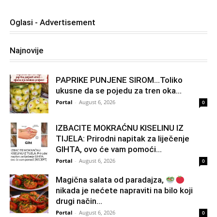
Oglasi - Advertisement
Najnovije
PAPRIKE PUNJENE SIROM…Toliko
ukusne da se pojedu za tren oka…
Portal
-
August 6, 2026
0
IZBACITE MOKRAĆNU KISELINU IZ
TIJELA: Prirodni napitak za liječenje
GIHTA, ovo će vam pomoći...
Portal
-
August 6, 2026
0
Magična salata od paradajza,
nikada je nećete napraviti na bilo koji
drugi način…
Portal
-
August 6, 2026
0