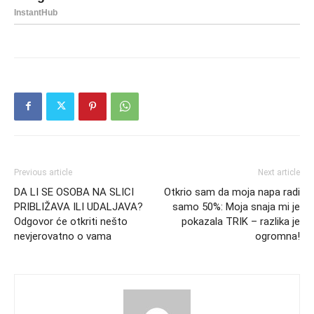
Previous article
Next article
DA LI SE OSOBA NA SLICI
Otkrio sam da moja napa radi
PRIBLIŽAVA ILI UDALJAVA?
samo 50%: Moja snaja mi je
Odgovor će otkriti nešto
pokazala TRIK – razlika je
nevjerovatno o vama
ogromna!