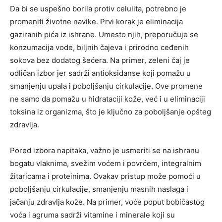
Da bi se uspešno borila protiv celulita, potrebno je
promeniti životne navike. Prvi korak je eliminacija
gaziranih pića iz ishrane. Umesto njih, preporučuje se
konzumacija vode, biljnih čajeva i prirodno ceđenih
sokova bez dodatog šećera. Na primer, zeleni čaj je
odličan izbor jer sadrži antioksidanse koji pomažu u
smanjenju upala i poboljšanju cirkulacije. Ove promene
ne samo da pomažu u hidrataciji kože, već i u eliminaciji
toksina iz organizma, što je ključno za poboljšanje opšteg
zdravlja.
Pored izbora napitaka, važno je usmeriti se na ishranu
bogatu vlaknima, svežim voćem i povrćem, integralnim
žitaricama i proteinima. Ovakav pristup može pomoći u
poboljšanju cirkulacije, smanjenju masnih naslaga i
jačanju zdravlja kože. Na primer, voće poput bobičastog
voća i agruma sadrži vitamine i minerale koji su