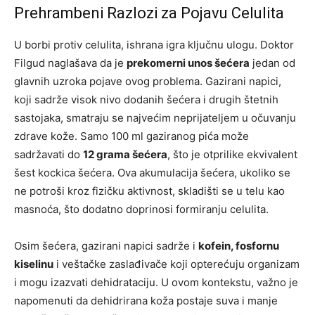
Prehrambeni Razlozi za Pojavu Celulita
U borbi protiv celulita, ishrana igra ključnu ulogu. Doktor
Filgud naglašava da je
prekomerni unos šećera
jedan od
glavnih uzroka pojave ovog problema. Gazirani napici,
koji sadrže visok nivo dodanih šećera i drugih štetnih
sastojaka, smatraju se najvećim neprijateljem u očuvanju
zdrave kože. Samo 100 ml gaziranog pića može
sadržavati do
12 grama šećera
, što je otprilike ekvivalent
šest kockica šećera. Ova akumulacija šećera, ukoliko se
ne potroši kroz fizičku aktivnost, skladišti se u telu kao
masnoća, što dodatno doprinosi formiranju celulita.
Osim šećera, gazirani napici sadrže i
kofein, fosfornu
kiselinu
i veštačke zaslađivače koji opterećuju organizam
i mogu izazvati dehidrataciju. U ovom kontekstu, važno je
napomenuti da dehidrirana koža postaje suva i manje