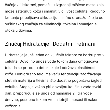
čučnjevi i iskoraci, pomažu u izgradnji mišićne mase koja
može zategnuti kožu i smanjiti vidljivost celulita. Redovno
kretanje poboljšava cirkulaciju i limfnu drenažu, što je od
suštinskog značaja za eliminaciju toksina i smanjenje
otoka u tkivima.
Značaj Hidratacije i Dodatni Tretmani
Hidratacija je još jedan od ključnih faktora za borbu protiv
celulita. Dovoljno unosa vode tokom dana omogućava
telu da se prirodno detoksikuje i održava elastičnost
kože. Dehidrirano telo ima veću tendenciju zadržavanja
štetnih materija u tkivima, što dodatno pogoršava izgled
celulita.
Stoga je važno piti dovoljnu količinu vode svaki
dan, preporučuje se unos od najmanje 2 litra vode
dnevno, posebno tokom vrelih letnjih meseci ili nakon
vežbanja.