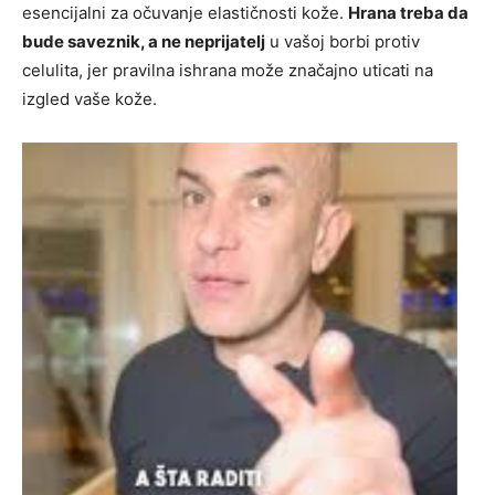
esencijalni za očuvanje elastičnosti kože.
Hrana treba da
bude saveznik, a ne neprijatelj
u vašoj borbi protiv
celulita, jer pravilna ishrana može značajno uticati na
izgled vaše kože.