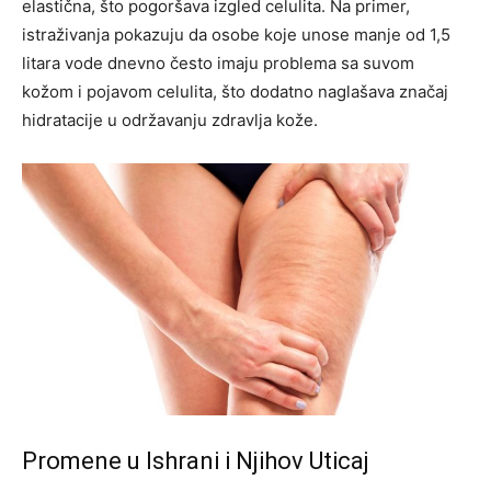
elastična, što pogoršava izgled celulita. Na primer,
istraživanja pokazuju da osobe koje unose manje od 1,5
litara vode dnevno često imaju problema sa suvom
kožom i pojavom celulita, što dodatno naglašava značaj
hidratacije u održavanju zdravlja kože.
Promene u Ishrani i Njihov Uticaj