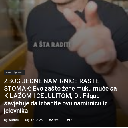
Zanimljivosti
ZBOG JEDNE NAMIRNICE RASTE
STOMAK: Evo zašto žene muku muče sa
KILAŽOM I CELULITOM, Dr. Filgud
savjetuje da izbacite ovu namirnicu iz
jelovnika
By
Sanela
-
July 17, 2025
691
0