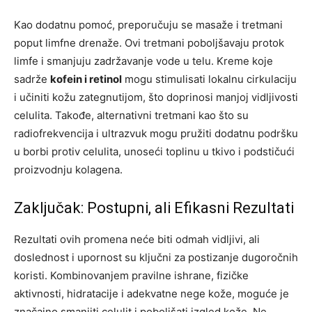
Kao dodatnu pomoć, preporučuju se masaže i tretmani
poput limfne drenaže. Ovi tretmani poboljšavaju protok
limfe i smanjuju zadržavanje vode u telu. Kreme koje
sadrže
kofein i retinol
mogu stimulisati lokalnu cirkulaciju
i učiniti kožu zategnutijom, što doprinosi manjoj vidljivosti
celulita. Takođe, alternativni tretmani kao što su
radiofrekvencija i ultrazvuk mogu pružiti dodatnu podršku
u borbi protiv celulita, unoseći toplinu u tkivo i podstičući
proizvodnju kolagena.
Zaključak: Postupni, ali Efikasni Rezultati
Rezultati ovih promena neće biti odmah vidljivi, ali
doslednost i upornost su ključni za postizanje dugoročnih
koristi. Kombinovanjem pravilne ishrane, fizičke
aktivnosti, hidratacije i adekvatne nege kože, moguće je
značajno smanjiti celulit i poboljšati izgled kože. Ne