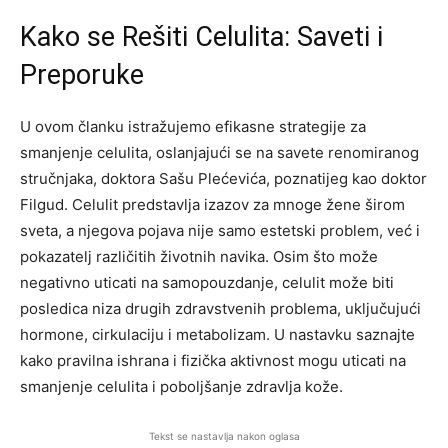
Kako se Rešiti Celulita: Saveti i
Preporuke
U ovom članku istražujemo efikasne strategije za
smanjenje celulita, oslanjajući se na savete renomiranog
stručnjaka, doktora Sašu Plećevića, poznatijeg kao doktor
Filgud. Celulit predstavlja izazov za mnoge žene širom
sveta, a njegova pojava nije samo estetski problem, već i
pokazatelj različitih životnih navika. Osim što može
negativno uticati na samopouzdanje, celulit može biti
posledica niza drugih zdravstvenih problema, uključujući
hormone, cirkulaciju i metabolizam. U nastavku saznajte
kako pravilna ishrana i fizička aktivnost mogu uticati na
smanjenje celulita i poboljšanje zdravlja kože.
Tekst se nastavlja nakon oglasa