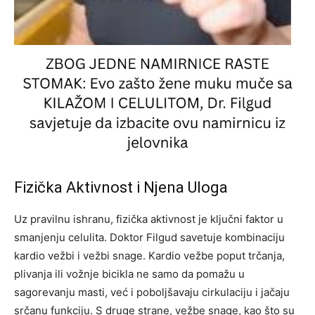
Fizička Aktivnost i Njena Uloga
Uz pravilnu ishranu, fizička aktivnost je ključni faktor u
smanjenju celulita. Doktor Filgud savetuje kombinaciju
kardio vežbi i vežbi snage. Kardio vežbe poput trčanja,
plivanja ili vožnje bicikla ne samo da pomažu u
sagorevanju masti, već i poboljšavaju cirkulaciju i jačaju
srčanu funkciju.
S druge strane, vežbe snage, kao što su