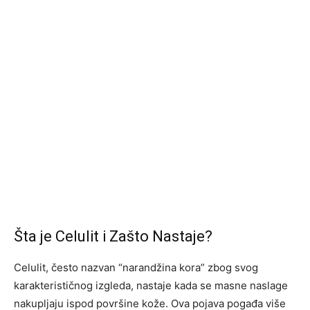
Šta je Celulit i Zašto Nastaje?
Celulit, često nazvan “narandžina kora” zbog svog
karakterističnog izgleda, nastaje kada se masne naslage
nakupljaju ispod površine kože. Ova pojava pogađa više