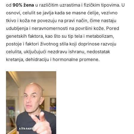
od
90% žena
u različitim uzrastima i fizičkim tipovima. U
osnovi, celulit se javlja kada se masne ćelije, vezivno
tkivo i koža ne povezuju na pravi način, čime nastaju
udubljenja i neravnomernosti na površini kože. Pored
genetskih faktora, kao što su tip tela i metabolizam,
postoje i faktori životnog stila koji doprinose razvoju
celulita, uključujući nezdravu ishranu, nedostatak
kretanja, dehidraciju i hormonalne promene.