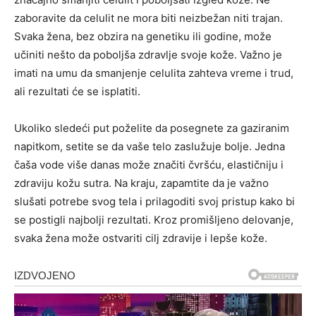
zaboravite da celulit ne mora biti neizbežan niti trajan.
Svaka žena, bez obzira na genetiku ili godine, može
učiniti nešto da poboljša zdravlje svoje kože. Važno je
imati na umu da smanjenje celulita zahteva vreme i trud,
ali rezultati će se isplatiti.
Ukoliko sledeći put poželite da posegnete za gaziranim
napitkom, setite se da vaše telo zaslužuje bolje. Jedna
čaša vode više danas može značiti čvršću, elastičniju i
zdraviju kožu sutra. Na kraju, zapamtite da je važno
slušati potrebe svog tela i prilagoditi svoj pristup kako bi
se postigli najbolji rezultati. Kroz promišljeno delovanje,
svaka žena može ostvariti cilj zdravije i lepše kože.