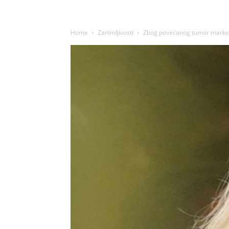
Home
Zanimljivosti
Zbog povećanog tumor markera