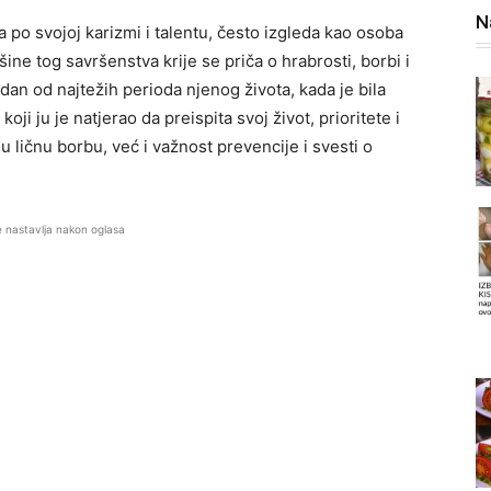
N
 po svojoj karizmi i talentu, često izgleda kao osoba
ine tog savršenstva krije se priča o hrabrosti, borbi i
an od najtežih perioda njenog života, kada je bila
i ju je natjerao da preispita svoj život, prioritete i
u ličnu borbu, već i važnost prevencije i svesti o
e nastavlja nakon oglasa