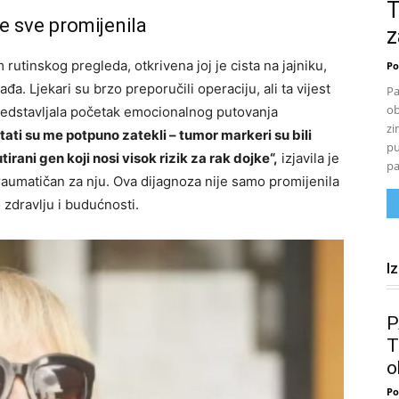
T
e sve promijenila
z
rutinskog pregleda, otkrivena joj je cista na jajniku,
Po
đa. Ljekari su brzo preporučili operaciju, ali ta vijest
Pa
ob
predstavljala početak emocionalnog putovanja
zi
tati su me potpuno zatekli – tumor markeri su bili
pu
rani gen koji nosi visok rizik za rak dojke“,
izjavila je
pa
 traumatičan za nju. Ova dijagnoza nije samo promijenila
o zdravlju i budućnosti.
I
P
T
o
Po