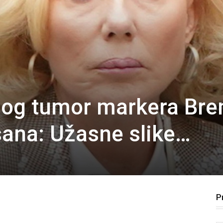
og tumor markera Bre
isana: Užasne slike…
P