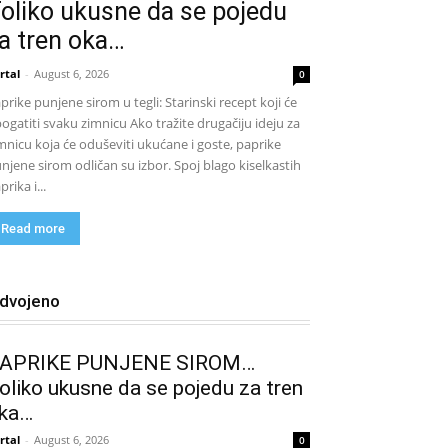
oliko ukusne da se pojedu
a tren oka…
rtal
-
August 6, 2026
0
prike punjene sirom u tegli: Starinski recept koji će
ogatiti svaku zimnicu Ako tražite drugačiju ideju za
mnicu koja će oduševiti ukućane i goste, paprike
njene sirom odličan su izbor. Spoj blago kiselkastih
prika i...
Read more
zdvojeno
APRIKE PUNJENE SIROM…
oliko ukusne da se pojedu za tren
ka…
rtal
-
August 6, 2026
0