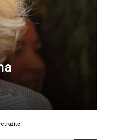
na
retražite