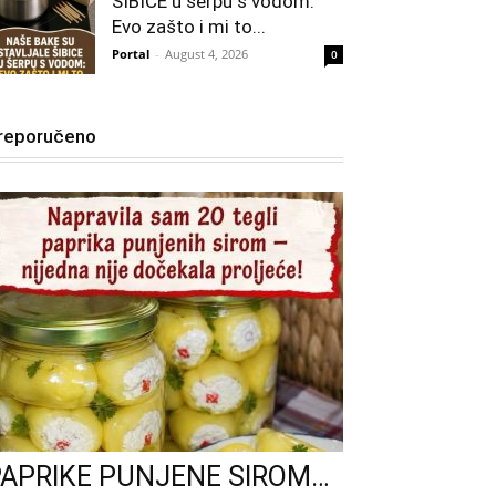
ŠIBICE u šerpu s vodom:
Evo zašto i mi to...
Portal
-
August 4, 2026
0
reporučeno
PAPRIKE PUNJENE SIROM…