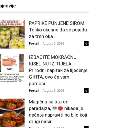
ajnovije
PAPRIKE PUNJENE SIROM…
Toliko ukusne da se pojedu
za tren oka…
Portal
-
August 6, 2026
0
IZBACITE MOKRAĆNU
KISELINU IZ TIJELA:
Prirodni napitak za liječenje
GIHTA, ovo će vam
pomoći...
Portal
-
August 6, 2026
0
Magična salata od
paradajza,
nikada je
nećete napraviti na bilo koji
drugi način…