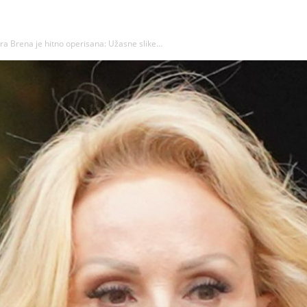
 Brena je hitno operisana: Užasne slike…