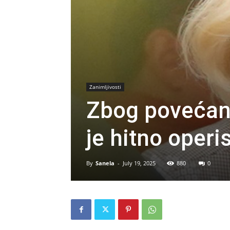
Zanimljivosti
Zbog povećan
je hitno oper
By
Sanela
-
July 19, 2025
880
0