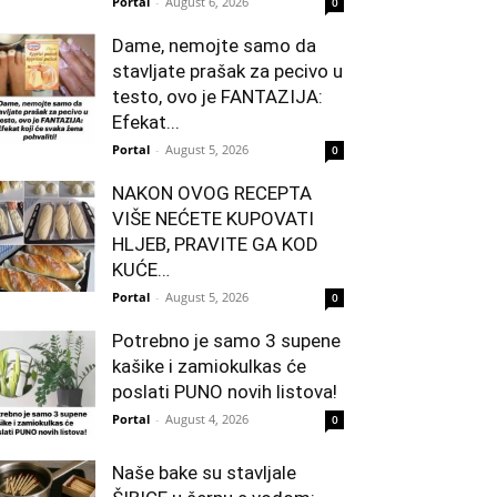
Portal
-
August 6, 2026
0
Dame, nemojte samo da
stavljate prašak za pecivo u
testo, ovo je FANTAZIJA:
Efekat...
Portal
-
August 5, 2026
0
NAKON OVOG RECEPTA
VIŠE NEĆETE KUPOVATI
HLJEB, PRAVITE GA KOD
KUĆE…
Portal
-
August 5, 2026
0
Potrebno je samo 3 supene
kašike i zamiokulkas će
poslati PUNO novih listova!
Portal
-
August 4, 2026
0
Naše bake su stavljale