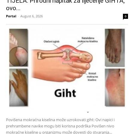
TIJELA: Prirodni napitak za liječenje GIHTA,
ovo...
Portal
-
August 6, 2026
0
Povišena mokraćna kiselina može uzrokovati giht: Ovi napici i
prehrambene navike mogu biti korisna podrška Povišen nivo
mokraćne kiseline u organizmu može dovesti do stvaranja...