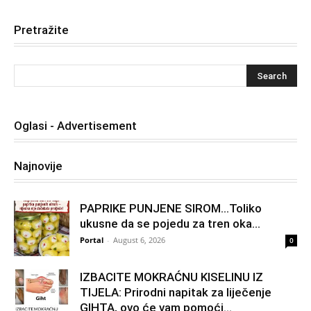
Pretražite
Oglasi - Advertisement
Najnovije
PAPRIKE PUNJENE SIROM…Toliko
ukusne da se pojedu za tren oka…
Portal
-
August 6, 2026
0
IZBACITE MOKRAĆNU KISELINU IZ
TIJELA: Prirodni napitak za liječenje
GIHTA, ovo će vam pomoći...