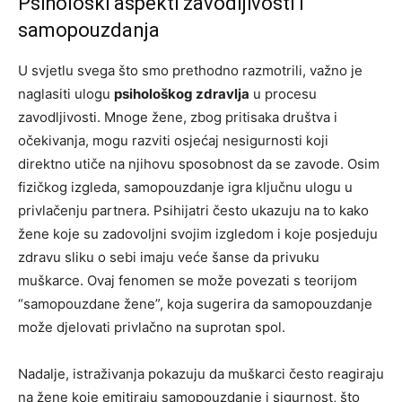
Psihološki aspekti zavodljivosti i
samopouzdanja
U svjetlu svega što smo prethodno razmotrili, važno je
naglasiti ulogu
psihološkog zdravlja
u procesu
zavodljivosti. Mnoge žene, zbog pritisaka društva i
očekivanja, mogu razviti osjećaj nesigurnosti koji
direktno utiče na njihovu sposobnost da se zavode. Osim
fizičkog izgleda, samopouzdanje igra ključnu ulogu u
privlačenju partnera. Psihijatri često ukazuju na to kako
žene koje su zadovoljni svojim izgledom i koje posjeduju
zdravu sliku o sebi imaju veće šanse da privuku
muškarce. Ovaj fenomen se može povezati s teorijom
“samopouzdane žene”, koja sugerira da samopouzdanje
može djelovati privlačno na suprotan spol.
Nadalje, istraživanja pokazuju da muškarci često reagiraju
na žene koje emitiraju samopouzdanje i sigurnost, što