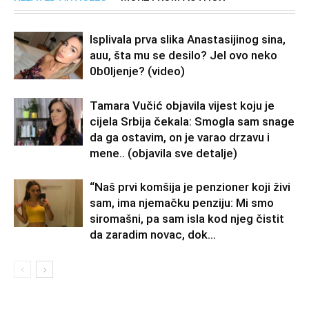
Isplivala prva slika Anastasijinog sina,
auu, šta mu se desilo? Jel ovo neko
0b0Ijenje? (video)
Tamara Vučić objavila vijest koju je
cijela Srbija čekala: Smogla sam snage
da ga ostavim, on je varao drzavu i
mene.. (objavila sve detalje)
“Naš prvi komšija je penzioner koji živi
sam, ima njemačku penziju: Mi smo
siromašni, pa sam isla kod njeg čistit
da zaradim novac, dok...