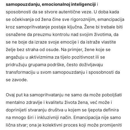
samopouzdanju, emocionalnoj inteligenciji
i
sposobnosti da se stvore autentične veze. U doba kada
se očekivanja od žena čine sve rigoroznijim, emancipacija
kroz samoprihvatanje postaje ključna. Žene bi trebale biti
osnažene da preuzmu kontrolu nad svojim životima, da
se ne boje da izraze svoje emocije i da istraže vlastite
želje bez straha od osude. Na primjer, žene koje se
angažuju u aktivizmima za tijelo pozitivnost ili se
pridružuju grupama podrške, često doživljavaju
transformaciju u svom samopouzdanju i sposobnosti da
se zavode.
Ovaj put ka samoprihvatanju ne samo da može poboljšati
mentalno zdravlje i kvalitetu života žena, već može i
doprinijeti stvaranju društva u kojem se ljepota definira
na mnogo širi i inkluzivniji način. Emancipacija nije samo
lična stvar; ona je kolektivni proces koji može promijeniti