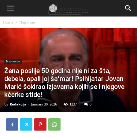
Home
Najnovije
Najnovije
Žena poslije 50 godina nije ni za šta,
debela, opali joj ša’mar! Psihijatar Jovan
Marić šokirao izjavama kojih se i njegove
kćerke stide!
By
Redakcija
-
January 30, 2026
1237
0