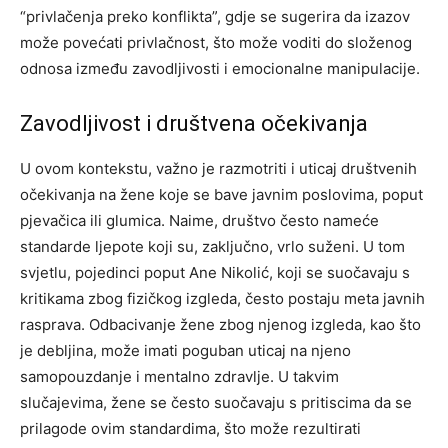
“privlačenja preko konflikta”, gdje se sugerira da izazov
može povećati privlačnost, što može voditi do složenog
odnosa između zavodljivosti i emocionalne manipulacije.
Zavodljivost i društvena očekivanja
U ovom kontekstu, važno je razmotriti i uticaj društvenih
očekivanja na žene koje se bave javnim poslovima, poput
pjevačica ili glumica. Naime, društvo često nameće
standarde ljepote koji su, zaključno, vrlo suženi. U tom
svjetlu, pojedinci poput Ane Nikolić, koji se suočavaju s
kritikama zbog fizičkog izgleda, često postaju meta javnih
rasprava. Odbacivanje žene zbog njenog izgleda, kao što
je debljina, može imati poguban uticaj na njeno
samopouzdanje i mentalno zdravlje. U takvim
slučajevima, žene se često suočavaju s pritiscima da se
prilagode ovim standardima, što može rezultirati