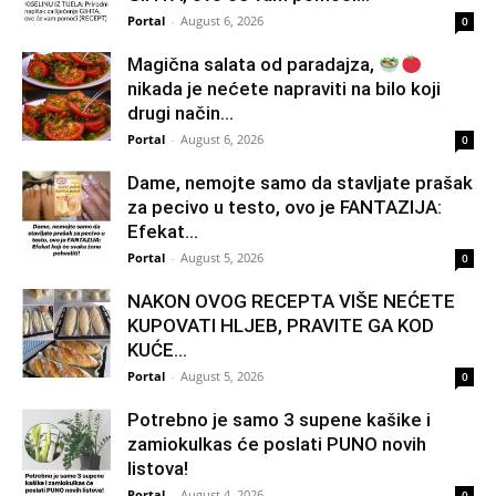
Portal
-
August 6, 2026
0
Magična salata od paradajza,
nikada je nećete napraviti na bilo koji
drugi način…
Portal
-
August 6, 2026
0
Dame, nemojte samo da stavljate prašak
za pecivo u testo, ovo je FANTAZIJA:
Efekat...
Portal
-
August 5, 2026
0
NAKON OVOG RECEPTA VIŠE NEĆETE
KUPOVATI HLJEB, PRAVITE GA KOD
KUĆE…
Portal
-
August 5, 2026
0
Potrebno je samo 3 supene kašike i
zamiokulkas će poslati PUNO novih
listova!
Portal
-
August 4, 2026
0