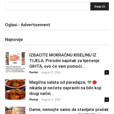
Oglasi - Advertisement
Najnovije
IZBACITE MOKRAĆNU KISELINU IZ
TIJELA: Prirodni napitak za liječenje
GIHTA, ovo će vam pomoći...
Portal
-
August 6, 2026
0
Magična salata od paradajza,
nikada je nećete napraviti na bilo koji
drugi način…
Portal
-
August 6, 2026
0
Dame, nemojte samo da stavljate prašak