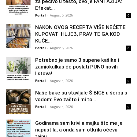
za pecivo u testo, ovo je FANTAZIJA:
Efekat...
Portal
-
August 5, 2026
0
NAKON OVOG RECEPTA VIŠE NEĆETE
KUPOVATI HLJEB, PRAVITE GA KOD
KUĆE…
Portal
-
August 5, 2026
0
Potrebno je samo 3 supene kašike i
zamiokulkas će poslati PUNO novih
listova!
Portal
-
August 4, 2026
0
Naše bake su stavljale ŠIBICE u šerpu s
vodom: Evo zašto i mi to...
Portal
-
August 4, 2026
0
Godinama sam krivila majku što me je
napustila, a onda sam otkrila očevu
tajnu...