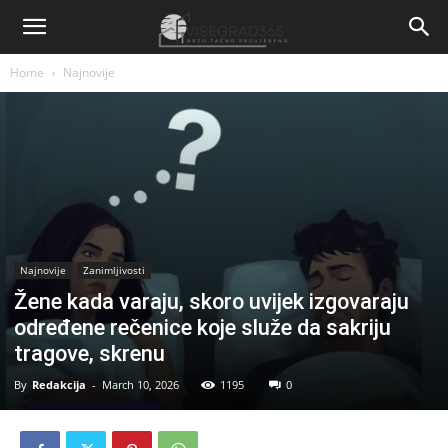
Home
Najnovije
Najnovije
Zanimljivosti
Žene kada varaju, skoro uvijek izgovaraju
određene rečenice koje služe da sakriju
tragove, skrenu
By
Redakcija
-
March 10, 2026
1195
0