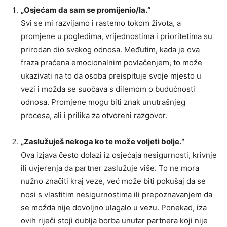
„Osjećam da sam se promijenio/la.“
Svi se mi razvijamo i rastemo tokom života, a
promjene u pogledima, vrijednostima i prioritetima su
prirodan dio svakog odnosa. Međutim, kada je ova
fraza praćena emocionalnim povlačenjem, to može
ukazivati na to da osoba preispituje svoje mjesto u
vezi i možda se suočava s dilemom o budućnosti
odnosa. Promjene mogu biti znak unutrašnjeg
procesa, ali i prilika za otvoreni razgovor.
„Zaslužuješ nekoga ko te može voljeti bolje.“
Ova izjava često dolazi iz osjećaja nesigurnosti, krivnje
ili uvjerenja da partner zaslužuje više. To ne mora
nužno značiti kraj veze, već može biti pokušaj da se
nosi s vlastitim nesigurnostima ili prepoznavanjem da
se možda nije dovoljno ulagalo u vezu. Ponekad, iza
ovih riječi stoji dublja borba unutar partnera koji nije