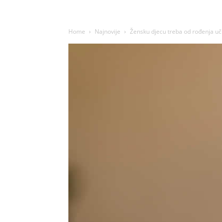
Home
Najnovije
Žensku djecu treba od rođenja učit