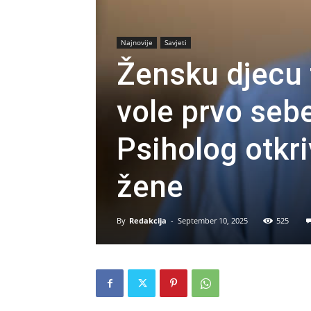
Najnovije
Savjeti
Žensku djecu 
vole prvo sebe
Psiholog otkri
žene
By
Redakcija
-
September 10, 2025
525