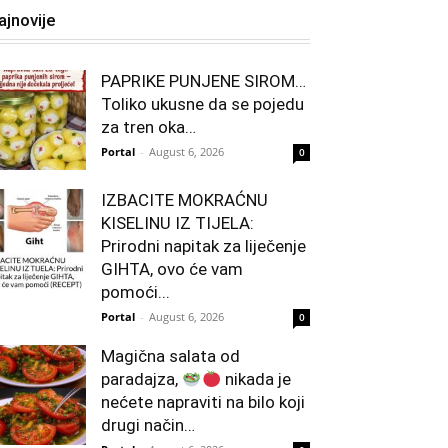
ajnovije
PAPRIKE PUNJENE SIROM…
Toliko ukusne da se pojedu
za tren oka…
Portal
-
August 6, 2026
0
IZBACITE MOKRAĆNU
KISELINU IZ TIJELA:
Prirodni napitak za liječenje
GIHTA, ovo će vam
pomoći...
Portal
-
August 6, 2026
0
Magična salata od
paradajza,
nikada je
nećete napraviti na bilo koji
drugi način…