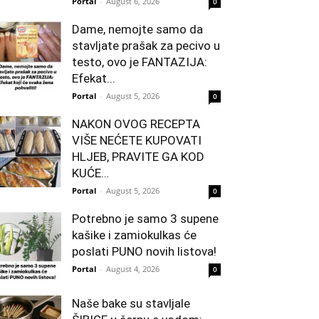
Portal
-
August 6, 2026
0
Dame, nemojte samo da
stavljate prašak za pecivo u
testo, ovo je FANTAZIJA:
Efekat...
Portal
-
August 5, 2026
0
NAKON OVOG RECEPTA
VIŠE NEĆETE KUPOVATI
HLJEB, PRAVITE GA KOD
KUĆE…
Portal
-
August 5, 2026
0
Potrebno je samo 3 supene
kašike i zamiokulkas će
poslati PUNO novih listova!
Portal
-
August 4, 2026
0
Naše bake su stavljale