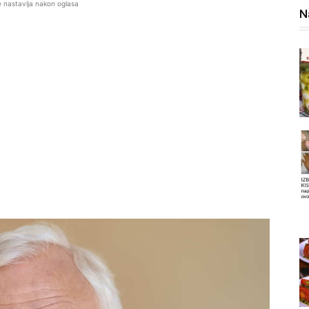
e nastavlja nakon oglasa
N