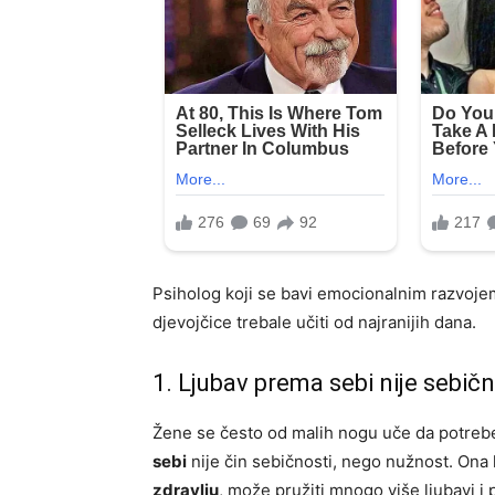
Psiholog koji se bavi emocionalnim razvojem i
djevojčice trebale učiti od najranijih dana.
1. Ljubav prema sebi nije sebič
Žene se često od malih nogu uče da potrebe
sebi
nije čin sebičnosti, nego nužnost. Ona
zdravlju
, može pružiti mnogo više ljubavi i