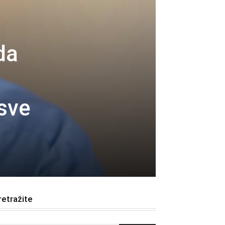
da
 sve
retražite