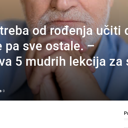
treba od rođenja učiti 
 pa sve ostale. –
va 5 mudrih lekcija za
0
P