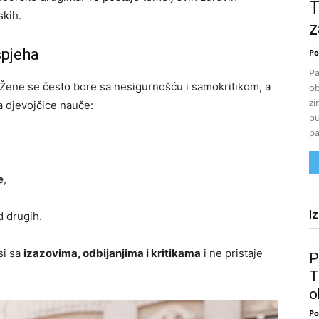
T
skih.
z
spjeha
Po
Pa
 Žene se često bore sa nesigurnošću i samokritikom, a
ob
zi
da djevojčice nauče:
pu
pa
e
,
I
d drugih.
si sa
izazovima, odbijanjima i kritikama
i ne pristaje
P
T
o
Po