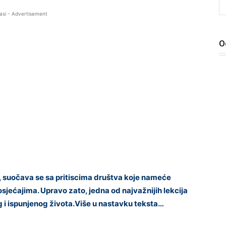
asi - Advertisement
O
, suočava se sa pritiscima društva koje nameće
sjećajima. Upravo zato, jedna od najvažnijih lekcija
og i ispunjenog života.Više u nastavku teksta…