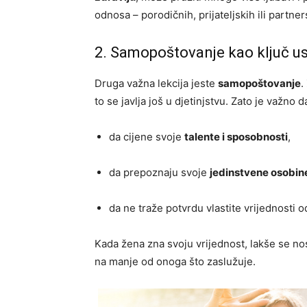
odnosa – porodičnih, prijateljskih ili partner
2. Samopoštovanje kao ključ u
Druga važna lekcija jeste
samopoštovanje
.
to se javlja još u djetinjstvu. Zato je važno 
da cijene svoje
talente i sposobnosti
,
da prepoznaju svoje
jedinstvene osobin
da ne traže potvrdu vlastite vrijednosti o
Kada žena zna svoju vrijednost, lakše se no
na manje od onoga što zaslužuje.