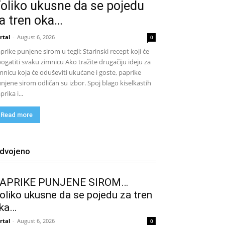
oliko ukusne da se pojedu
a tren oka…
rtal
-
August 6, 2026
0
prike punjene sirom u tegli: Starinski recept koji će
ogatiti svaku zimnicu Ako tražite drugačiju ideju za
mnicu koja će oduševiti ukućane i goste, paprike
njene sirom odličan su izbor. Spoj blago kiselkastih
prika i...
Read more
zdvojeno
APRIKE PUNJENE SIROM…
oliko ukusne da se pojedu za tren
ka…
rtal
-
August 6, 2026
0