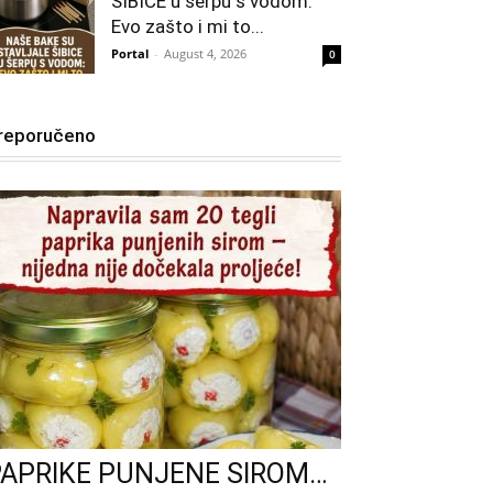
ŠIBICE u šerpu s vodom:
Evo zašto i mi to...
Portal
-
August 4, 2026
0
reporučeno
PAPRIKE PUNJENE SIROM…