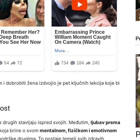
P
 dobrobiti žena izdvojio je pet ključnih lekcija koje bi
nost
 drugih stavljaju ispred svojih. Međutim,
ljubav prema
 koja brine o svom
mentalnom, fizičkom i emotivnom
 podrške drugima. To postaje temelj svih zdravih