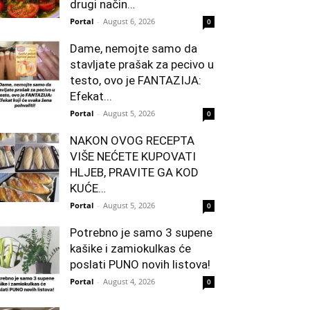
drugi način…
Portal
-
August 6, 2026
0
Dame, nemojte samo da
stavljate prašak za pecivo u
testo, ovo je FANTAZIJA:
Efekat...
Portal
-
August 5, 2026
0
NAKON OVOG RECEPTA
VIŠE NEĆETE KUPOVATI
HLJEB, PRAVITE GA KOD
KUĆE…
Portal
-
August 5, 2026
0
Potrebno je samo 3 supene
kašike i zamiokulkas će
poslati PUNO novih listova!
Portal
-
August 4, 2026
0