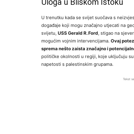
Uloga u Bliskom Istoku
U trenutku kada se svijet suočava s neizvjes
događaje koji mogu značajno utjecati na ge
svijetu,
USS Gerald R. Ford
, stigao na sjeve
mogućim vojnim intervencijama.
Ovaj potez
sprema nešto zaista značajno i potencijal
političke okolnosti u regiji, koje uključuju s
napetosti s palestinskim grupama.
Tekst s