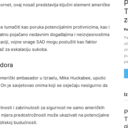
ornet, ovaj nosač predstavlja ključni element američke
T
z
 tumačiti kao poruka potencijalnim protivnicima, kao i
Po
atno pojačano nedavnim događajima i neizvjesnostima
Pa
uaciji, vojne snage SAD mogu poslužiti kao faktor
ob
dač za eskalaciju sukoba.
zi
pu
pa
adora
 američki ambasador u Izraelu, Mike Huckabee, uputio
 On je savjetovao onima koji se osjećaju nesigurno da
I
nosti i zabrinutosti za sigurnost ne samo američkih
P
va mjera predostrožnosti može ukazivati na potencijalne
T
bliskoj budućnosti.
o