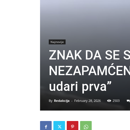
Najnovije
ZNAK DA SE 
NEZAPAMĆENO:
udari prva”
By
Redakcija
-
February 28, 2026
2503