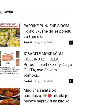
ajnovije
PAPRIKE PUNJENE SIROM…
Toliko ukusne da se pojedu
za tren oka…
Portal
-
August 6, 2026
0
IZBACITE MOKRAĆNU
KISELINU IZ TIJELA:
Prirodni napitak za liječenje
GIHTA, ovo će vam
pomoći...
Portal
-
August 6, 2026
0
Magična salata od
paradajza,
nikada je
nećete napraviti na bilo koji