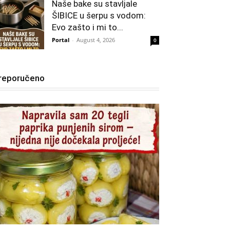
Naše bake su stavljale
ŠIBICE u šerpu s vodom:
Evo zašto i mi to...
Portal
-
August 4, 2026
0
reporučeno