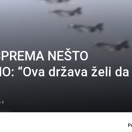
SPREMA NEŠTO
 “Ova država želi da
0
P