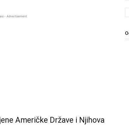
asi - Advertisement
O
jene Američke Države i Njihova