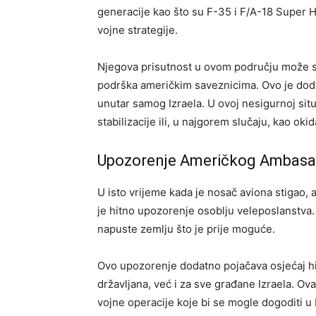
generacije kao što su F-35 i F/A-18 Super H
vojne strategije.
Njegova prisutnost u ovom području može se
podrška američkim saveznicima. Ovo je dod
unutar samog Izraela. U ovoj nesigurnoj sit
stabilizacije ili, u najgorem slučaju, kao oki
Upozorenje Američkog Ambas
U isto vrijeme kada je nosač aviona stigao,
je hitno upozorenje osoblju veleposlanstva.
napuste zemlju što je prije moguće.
Ovo upozorenje dodatno pojačava osjećaj hit
državljana, već i za sve građane Izraela. O
vojne operacije koje bi se mogle dogoditi u 