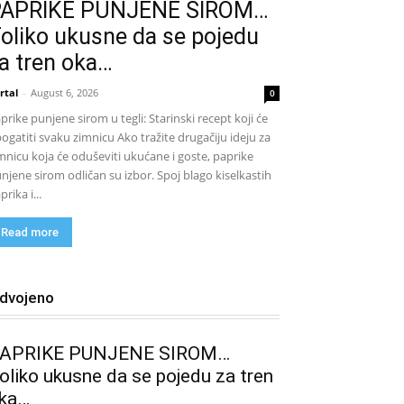
PAPRIKE PUNJENE SIROM…
oliko ukusne da se pojedu
a tren oka…
rtal
-
August 6, 2026
0
prike punjene sirom u tegli: Starinski recept koji će
ogatiti svaku zimnicu Ako tražite drugačiju ideju za
mnicu koja će oduševiti ukućane i goste, paprike
njene sirom odličan su izbor. Spoj blago kiselkastih
prika i...
Read more
zdvojeno
APRIKE PUNJENE SIROM…
oliko ukusne da se pojedu za tren
ka…