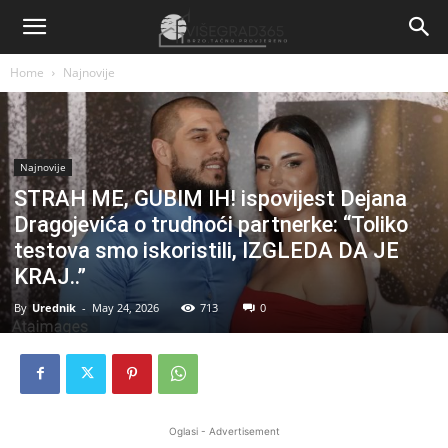
Home
Najnovije
Najnovije
STRAH ME, GUBIM IH! ispovijest Dejana
Dragojevića o trudnoći partnerke: “Toliko
testova smo iskoristili, IZGLEDA DA JE
KRAJ..”
By
Urednik
-
May 24, 2026
713
0
Oglasi - Advertisement