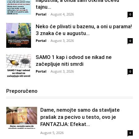
tajnu...
Portal
-
August 4, 2026
0
Neko će plivati u bazenu, a oni u parama!
3 znaka će u augustu...
Portal
-
August 3, 2026
0
SAMO 1 kap i odvod se nikad ne
začepljuje niti smrdi
Portal
-
August 3, 2026
0
Preporučeno
Dame, nemojte samo da stavljate
prašak za pecivo u testo, ovo je
FANTAZIJA: Efekat...
August 5, 2026
0