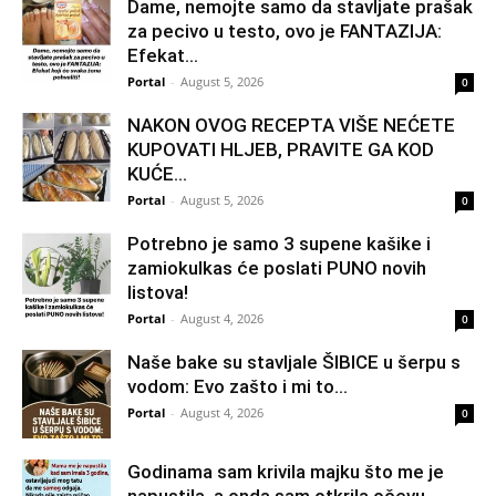
Dame, nemojte samo da stavljate prašak
za pecivo u testo, ovo je FANTAZIJA:
Efekat...
Portal
-
August 5, 2026
0
NAKON OVOG RECEPTA VIŠE NEĆETE
KUPOVATI HLJEB, PRAVITE GA KOD
KUĆE…
Portal
-
August 5, 2026
0
Potrebno je samo 3 supene kašike i
zamiokulkas će poslati PUNO novih
listova!
Portal
-
August 4, 2026
0
Naše bake su stavljale ŠIBICE u šerpu s
vodom: Evo zašto i mi to...
Portal
-
August 4, 2026
0
Godinama sam krivila majku što me je
napustila, a onda sam otkrila očevu