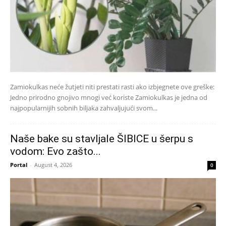
Zamiokulkas neće žutjeti niti prestati rasti ako izbjegnete ove greške:
Jedno prirodno gnojivo mnogi već koriste Zamiokulkas je jedna od
najpopularnijih sobnih biljaka zahvaljujući svom...
Naše bake su stavljale ŠIBICE u šerpu s
vodom: Evo zašto...
Portal
-
August 4, 2026
0