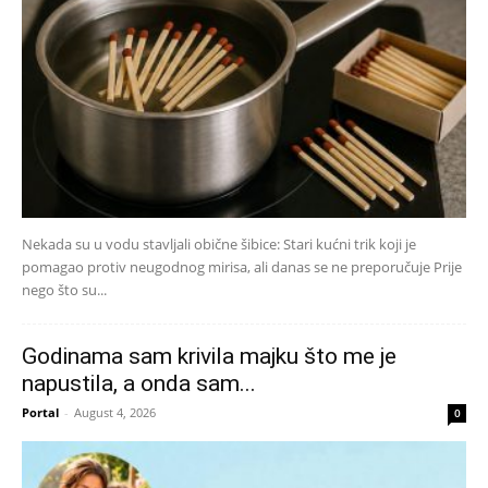
Nekada su u vodu stavljali obične šibice: Stari kućni trik koji je
pomagao protiv neugodnog mirisa, ali danas se ne preporučuje Prije
nego što su...
Godinama sam krivila majku što me je
napustila, a onda sam...
Portal
-
August 4, 2026
0