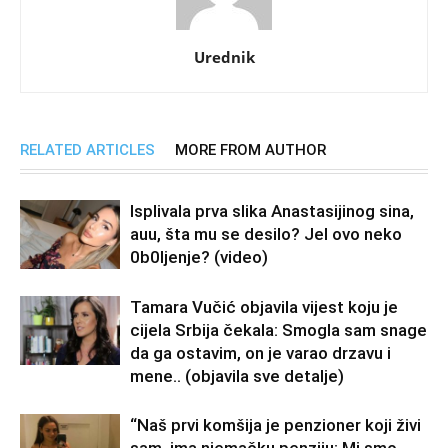
Urednik
RELATED ARTICLES
MORE FROM AUTHOR
Isplivala prva slika Anastasijinog sina,
auu, šta mu se desilo? Jel ovo neko
0b0Ijenje? (video)
Tamara Vučić objavila vijest koju je
cijela Srbija čekala: Smogla sam snage
da ga ostavim, on je varao drzavu i
mene.. (objavila sve detalje)
“Naš prvi komšija je penzioner koji živi
sam, ima njemačku penziju: Mi smo