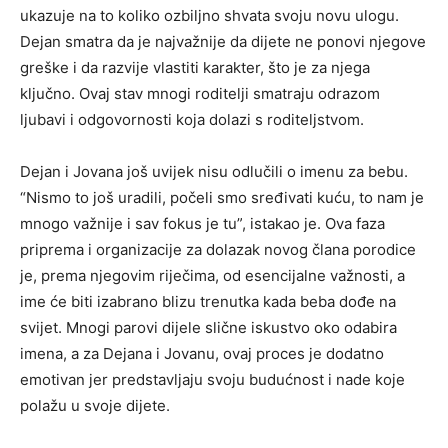
ukazuje na to koliko ozbiljno shvata svoju novu ulogu.
Dejan smatra da je najvažnije da dijete ne ponovi njegove
greške i da razvije vlastiti karakter, što je za njega
ključno. Ovaj stav mnogi roditelji smatraju odrazom
ljubavi i odgovornosti koja dolazi s roditeljstvom.
Dejan i Jovana još uvijek nisu odlučili o imenu za bebu.
“Nismo to još uradili, počeli smo sređivati kuću, to nam je
mnogo važnije i sav fokus je tu”, istakao je. Ova faza
priprema i organizacije za dolazak novog člana porodice
je, prema njegovim riječima, od esencijalne važnosti, a
ime će biti izabrano blizu trenutka kada beba dođe na
svijet. Mnogi parovi dijele slične iskustvo oko odabira
imena, a za Dejana i Jovanu, ovaj proces je dodatno
emotivan jer predstavljaju svoju budućnost i nade koje
polažu u svoje dijete.