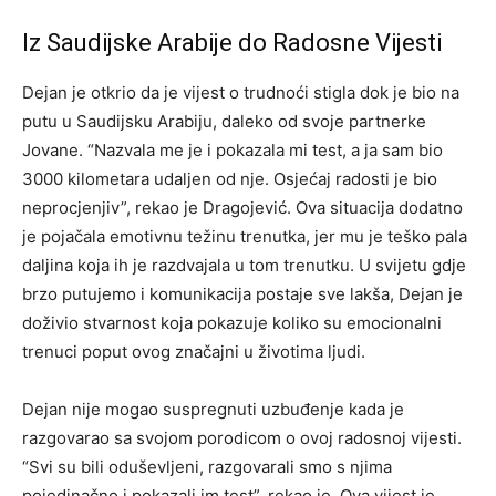
Iz Saudijske Arabije do Radosne Vijesti
Dejan je otkrio da je vijest o trudnoći stigla dok je bio na
putu u Saudijsku Arabiju, daleko od svoje partnerke
Jovane. “Nazvala me je i pokazala mi test, a ja sam bio
3000 kilometara udaljen od nje. Osjećaj radosti je bio
neprocjenjiv”, rekao je Dragojević. Ova situacija dodatno
je pojačala emotivnu težinu trenutka, jer mu je teško pala
daljina koja ih je razdvajala u tom trenutku. U svijetu gdje
brzo putujemo i komunikacija postaje sve lakša, Dejan je
doživio stvarnost koja pokazuje koliko su emocionalni
trenuci poput ovog značajni u životima ljudi.
Dejan nije mogao suspregnuti uzbuđenje kada je
razgovarao sa svojom porodicom o ovoj radosnoj vijesti.
“Svi su bili oduševljeni, razgovarali smo s njima
pojedinačno i pokazali im test”, rekao je. Ova vijest je