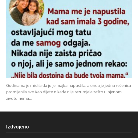
Godinama je mislila da ju je majka napustila, a onda je jedna rečenica
promijenila sve Kao dijete nikada nije razumjela zašto u njenom
životu nema...
Izdvojeno