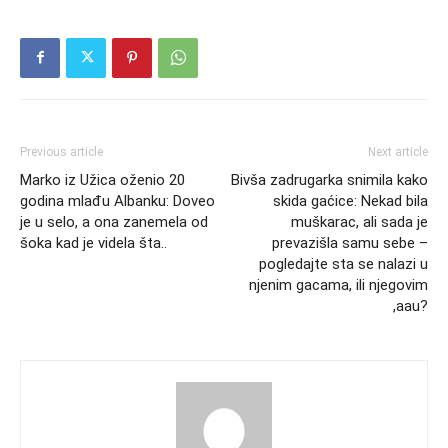
Previous article
Next article
Marko iz Užica oženio 20
Bivša zadrugarka snimila kako
godina mlađu Albanku: Doveo
skida gaćice: Nekad bila
je u selo, a ona zanemela od
muškarac, ali sada je
šoka kad je videla šta..
prevazišla samu sebe –
pogledajte sta se nalazi u
njenim gacama, ili njegovim
,aau?