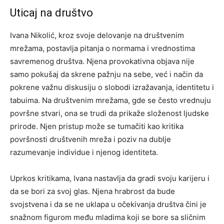
Uticaj na društvo
Ivana Nikolić, kroz svoje delovanje na društvenim
mrežama, postavlja pitanja o normama i vrednostima
savremenog društva. Njena provokativna objava nije
samo pokušaj da skrene pažnju na sebe, već i način da
pokrene važnu diskusiju o slobodi izražavanja, identitetu i
tabuima.
Na društvenim mrežama, gde se često vrednuju
površne stvari, ona se trudi da prikaže složenost ljudske
prirode. Njen pristup može se tumačiti kao kritika
površnosti društvenih mreža i poziv na dublje
razumevanje individue i njenog identiteta.
Uprkos kritikama, Ivana nastavlja da gradi svoju karijeru i
da se bori za svoj glas. Njena hrabrost da bude
svojstvena i da se ne uklapa u očekivanja društva čini je
snažnom figurom među mladima koji se bore sa sličnim