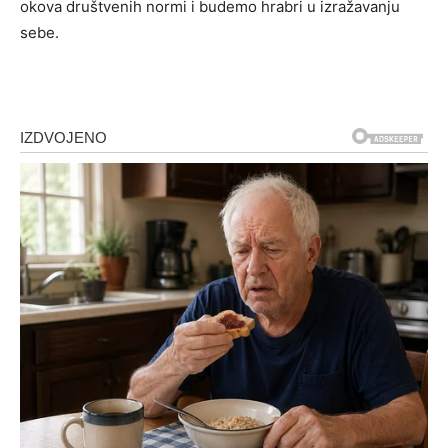
okova društvenih normi i budemo hrabri u izražavanju
sebe.