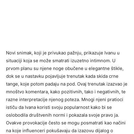
Novi snimak, koji je privukao pažnju, prikazuje Ivanu u
situaciji koja se može smatrati izuzetno intimnom. U
prvom planu su njene noge obučene u elegantne štikle,
dok se u nastavku pojavljuje trenutak kada skida crne
tange, koje potom padaju na pod. Ovaj trenutak izazvao je
mnoštvo komentara, kako pozitivnih, tako i negativnih, te
razne interpretacije njenog poteza. Mnogi njeni pratioci
ističu da Ivana koristi svoju popularnost kako bi se
oslobodila društvenih normi i pokazala svoje pravo ja.
Ovakve provokacije često se mogu posmatrati kao načini
na koje influenceri pokušavaju da izazovu dijalog o