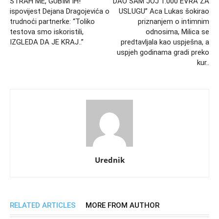
STRAH ME, GUBIM IH!
“DAO SAM JOJ 1.000 EVRA ZA
ispovijest Dejana Dragojevića o
USLUGU” Aca Lukas šokirao
trudnoći partnerke: “Toliko
priznanjem o intimnim
testova smo iskoristili,
odnosima, Milica se
IZGLEDA DA JE KRAJ..”
predtavljala kao uspješna, a
uspjeh godinama gradi preko
kur..
Urednik
RELATED ARTICLES
MORE FROM AUTHOR