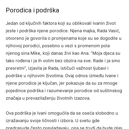
Porodica i podrška
Jedan od ključnih faktora koji su oblikovali Ivanin život
jeste i podrška njene porodice. Njena majka, Rada Vasić,
otvoreno je govorila o promjenama koje su se dogodile u
njihovoj porodici, posebno u vezi s promenom pola
njenog sina Mike, koji danas živi kao Ana.
“Moja djeca su
tako rođena i ja ih volim bez obzira na sve. Rade i ja smo
presretni”, izjavila je Rada, ističući važnost ljubavi i
podrške u njihovim životima.
Ovaj odnos između Ivane i
njene porodice je ključan, jer pokazuje da su za mnoge
pojedince podrška i razumevanje porodice od suštinskog
značaja u prevazilaženju životnih izazova.
Ova podrška je Ivani omogućila da se oseća slobodno u
izražavanju svoje ličnosti i izbora. U svetu gde
predrasude često prevladavaju, ona se trudi da bude glas