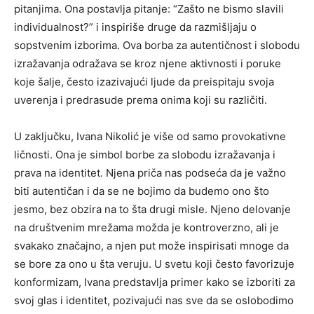
pitanjima. Ona postavlja pitanje: “Zašto ne bismo slavili
individualnost?” i inspiriše druge da razmišljaju o
sopstvenim izborima. Ova borba za autentičnost i slobodu
izražavanja odražava se kroz njene aktivnosti i poruke
koje šalje, često izazivajući ljude da preispitaju svoja
uverenja i predrasude prema onima koji su različiti.
U zaključku, Ivana Nikolić je više od samo provokativne
ličnosti. Ona je simbol borbe za slobodu izražavanja i
prava na identitet. Njena priča nas podseća da je važno
biti autentičan i da se ne bojimo da budemo ono što
jesmo, bez obzira na to šta drugi misle. Njeno delovanje
na društvenim mrežama možda je kontroverzno, ali je
svakako značajno, a njen put može inspirisati mnoge da
se bore za ono u šta veruju. U svetu koji često favorizuje
konformizam, Ivana predstavlja primer kako se izboriti za
svoj glas i identitet, pozivajući nas sve da se oslobodimo