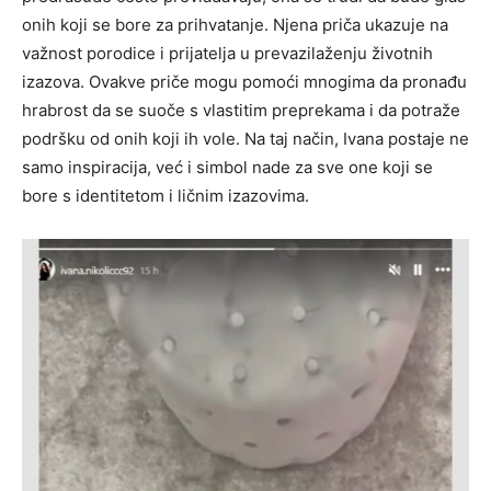
onih koji se bore za prihvatanje. Njena priča ukazuje na
važnost porodice i prijatelja u prevazilaženju životnih
izazova. Ovakve priče mogu pomoći mnogima da pronađu
hrabrost da se suoče s vlastitim preprekama i da potraže
podršku od onih koji ih vole. Na taj način, Ivana postaje ne
samo inspiracija, već i simbol nade za sve one koji se
bore s identitetom i ličnim izazovima.