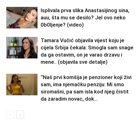
Isplivala prva slika Anastasijinog sina,
auu, šta mu se desilo? Jel ovo neko
0b0Ijenje? (video)
Tamara Vučić objavila vijest koju je
cijela Srbija čekala: Smogla sam snage
da ga ostavim, on je varao drzavu i
mene.. (objavila sve detalje)
“Naš prvi komšija je penzioner koji živi
sam, ima njemačku penziju: Mi smo
siromašni, pa sam isla kod njeg čistit
da zaradim novac, dok...