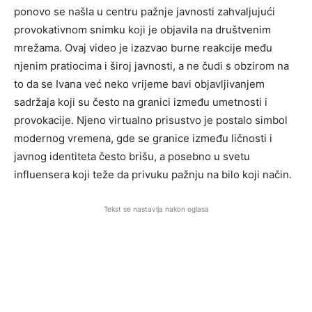
ponovo se našla u centru pažnje javnosti zahvaljujući
provokativnom snimku koji je objavila na društvenim
mrežama. Ovaj video je izazvao burne reakcije među
njenim pratiocima i široj javnosti, a ne čudi s obzirom na
to da se Ivana već neko vrijeme bavi objavljivanjem
sadržaja koji su često na granici između umetnosti i
provokacije. Njeno virtualno prisustvo je postalo simbol
modernog vremena, gde se granice između ličnosti i
javnog identiteta često brišu, a posebno u svetu
influensera koji teže da privuku pažnju na bilo koji način.
Tekst se nastavlja nakon oglasa