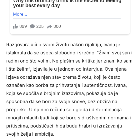
Razgovarajući o svom životu nakon rijalitija, Ivana je
istaknula da se oseća slobodno i srećno. “Živim svoj san i
radim ono što volim. Ne plašim se kritika jer znam ko sam
i šta želim”, izjavila je u jednom od intervjua. Ova njena
izjava odražava njen stav prema životu, koji je često
označen kao borba za prihvatanje i autentičnost. Ivana,
koja se suočila s brojnim izazovima, pokazuje da je
sposobna da se bori za svoje snove, bez obzira na
prepreke. U njenim rečima se ogleda i determinacija
mnogih mladih ljudi koji se bore s društvenim normama i
pritiscima, podstičući ih da budu hrabri u izražavanju
svojih želja i ambicija.