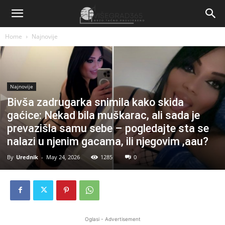
Home
Najnovije
Najnovije
Bivša zadrugarka snimila kako skida
gaćice: Nekad bila muškarac, ali sada je
prevazišla samu sebe – pogledajte sta se
nalazi u njenim gacama, ili njegovim ,aau?
By
Urednik
-
May 24, 2026
1285
0
Oglasi - Advertisement