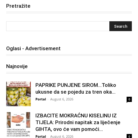
Pretražite
Oglasi - Advertisement
Najnovije
PAPRIKE PUNJENE SIROM…Toliko
ukusne da se pojedu za tren oka…
Portal
-
August 6, 2026
0
IZBACITE MOKRAĆNU KISELINU IZ
TIJELA: Prirodni napitak za liječenje
GIHTA, ovo će vam pomoći...
Portal
-
August 6, 2026
0