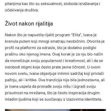
pitanjima kao što su seksualnost, sloboda izražavanja i
očekivanja društva.
Život nakon rijalitija
Nakon što je napustila rijaliti program “Elita”, Ivana je
krenula putem koji mnogi smatraju neobičnim. Otvorila je
profil na platformi za odrasle, što je dodatno podiglo
prašinu oko njenog imena. Ovaj korak je za nju bio način
da monetizuje svoju popularnost i kreativnost, ali i da se
oslobodi stigmi koje često prate javne ličnosti. U ovom
novom svetu, Ivana objavljuje intimni sadržaj koji privlači
pažnju, ali i kritike. Ova tranzicija nije bila jednostavna, ali
je Ivana uspela da pronađe svoju nišu i izgradi svoju
prisutnost na mrežama, što je često inspiracija drugim
mladim ljudima koji se suočavaju s izazovima identiteta.