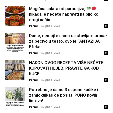
Magična salata od paradajza,
nikada je nećete napraviti na bilo koji
drugi način…
Portal
-
August 6, 2026
0
Dame, nemojte samo da stavljate prašak
za pecivo u testo, ovo je FANTAZIJA:
Efekat...
Portal
-
August 5, 2026
0
NAKON OVOG RECEPTA VIŠE NEĆETE
KUPOVATI HLJEB, PRAVITE GA KOD
KUĆE…
Portal
-
August 5, 2026
0
Potrebno je samo 3 supene kašike i
zamiokulkas će poslati PUNO novih
listova!
Portal
-
August 4, 2026
0