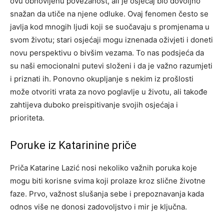
ovu obnovljenu povezanost, ali je osjećaj bio dovoljno
snažan da utiče na njene odluke. Ovaj fenomen često se
javlja kod mnogih ljudi koji se suočavaju s promjenama u
svom životu; stari osjećaji mogu iznenada oživjeti i doneti
novu perspektivu o bivšim vezama. To nas podsjeća da
su naši emocionalni putevi složeni i da je važno razumjeti
i priznati ih. Ponovno okupljanje s nekim iz prošlosti
može otvoriti vrata za novo poglavlje u životu, ali takođe
zahtijeva duboko preispitivanje svojih osjećaja i
prioriteta.
Poruke iz Katarinine priče
Priča Katarine Lazić nosi nekoliko važnih poruka koje
mogu biti korisne svima koji prolaze kroz slične životne
faze. Prvo, važnost slušanja sebe i prepoznavanja kada
odnos više ne donosi zadovoljstvo i mir je ključna.