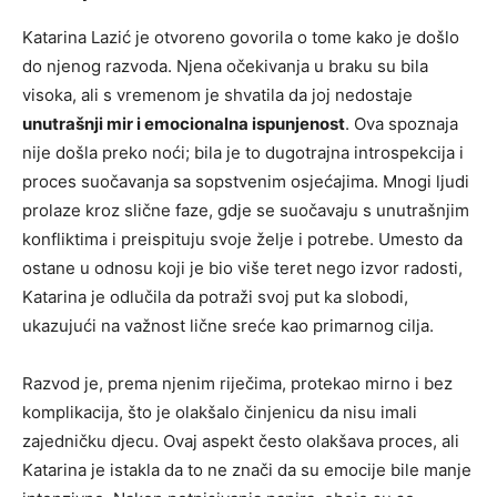
Katarina Lazić je otvoreno govorila o tome kako je došlo
do njenog razvoda. Njena očekivanja u braku su bila
visoka, ali s vremenom je shvatila da joj nedostaje
unutrašnji mir i emocionalna ispunjenost
. Ova spoznaja
nije došla preko noći; bila je to dugotrajna introspekcija i
proces suočavanja sa sopstvenim osjećajima. Mnogi ljudi
prolaze kroz slične faze, gdje se suočavaju s unutrašnjim
konfliktima i preispituju svoje želje i potrebe. Umesto da
ostane u odnosu koji je bio više teret nego izvor radosti,
Katarina je odlučila da potraži svoj put ka slobodi,
ukazujući na važnost lične sreće kao primarnog cilja.
Razvod je, prema njenim riječima, protekao mirno i bez
komplikacija, što je olakšalo činjenicu da nisu imali
zajedničku djecu. Ovaj aspekt često olakšava proces, ali
Katarina je istakla da to ne znači da su emocije bile manje