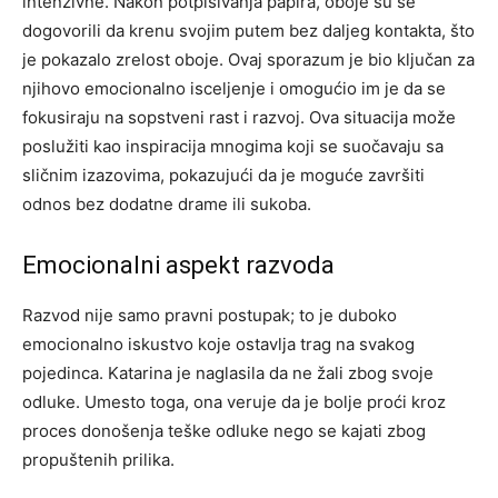
intenzivne. Nakon potpisivanja papira, oboje su se
dogovorili da krenu svojim putem bez daljeg kontakta, što
je pokazalo zrelost oboje. Ovaj sporazum je bio ključan za
njihovo emocionalno isceljenje i omogućio im je da se
fokusiraju na sopstveni rast i razvoj. Ova situacija može
poslužiti kao inspiracija mnogima koji se suočavaju sa
sličnim izazovima, pokazujući da je moguće završiti
odnos bez dodatne drame ili sukoba.
Emocionalni aspekt razvoda
Razvod nije samo pravni postupak; to je duboko
emocionalno iskustvo koje ostavlja trag na svakog
pojedinca. Katarina je naglasila da ne žali zbog svoje
odluke. Umesto toga, ona veruje da je bolje proći kroz
proces donošenja teške odluke nego se kajati zbog
propuštenih prilika.