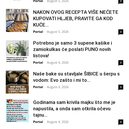
Portal
-
August 5, 2026
0
NAKON OVOG RECEPTA VIŠE NEĆETE
KUPOVATI HLJEB, PRAVITE GA KOD
KUĆE…
Portal
-
August 5, 2026
0
Potrebno je samo 3 supene kašike i
zamiokulkas će poslati PUNO novih
listova!
Portal
-
August 4, 2026
0
Naše bake su stavljale ŠIBICE u šerpu s
vodom: Evo zašto i mi to...
Portal
-
August 4, 2026
0
Godinama sam krivila majku što me je
napustila, a onda sam otkrila očevu
tajnu...
Portal
-
August 4, 2026
0