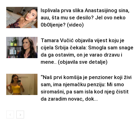
Isplivala prva slika Anastasijinog sina,
auu, šta mu se desilo? Jel ovo neko
0b0Ijenje? (video)
Tamara Vučić objavila vijest koju je
cijela Srbija čekala: Smogla sam snage
da ga ostavim, on je varao drzavu i
mene.. (objavila sve detalje)
“Naš prvi komšija je penzioner koji živi
sam, ima njemačku penziju: Mi smo
siromašni, pa sam isla kod njeg čistit
da zaradim novac, dok...