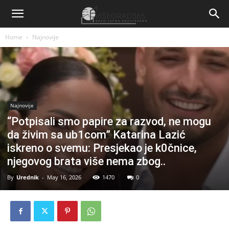
Home
Najnovije
Najnovije
“Potpisali smo papire za razvod, ne mogu
da živim sa ub1com” Katarina Lazić
iskreno o svemu: Presjekao je k0čnice,
njegovog brata više nema zbog..
By
Urednik
-
May 16, 2026
1470
0