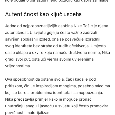
koje dodatno osnažuju njenu poziciju kao uzora za mlade.
Autentičnost kao ključ uspeha
Jedna od najprepoznatljivijih osobina Nike Tošić je njena
autentičnost. U svijetu gdje je često važno zadržati
savršen spoljašnji izgled, ona se posvećuje izgradnji
svog identiteta bez straha od tuđih očekivanja. Umjesto
da se uklapa u okvire koje nameću društvene norme, Nika
gradi svoj put, ostajući vjerna svojim uvjerenjima i
vrijednostima.
Ova sposobnost da ostane svoja, čak i kada je pod
pritiskom, čini je inspiracijom mnogima, posebno mladima
koji se bore s problemima identiteta i samopouzdanja.
Nika predstavlja primjer kako je moguće pronaći
unutrašnju snagu i jasnoću u svijetu koji često promovira
površnost i materijalizam.