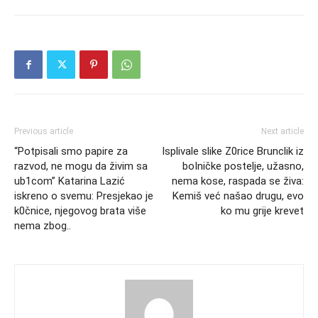
Previous article
Next article
“Potpisali smo papire za
Isplivale slike Z0rice Brunclik iz
razvod, ne mogu da živim sa
boIničke postelje, užasno,
ub1com” Katarina Lazić
nema kose, raspada se živa:
iskreno o svemu: Presjekao je
Kemiš već našao drugu, evo
k0čnice, njegovog brata više
ko mu grije krevet
nema zbog..