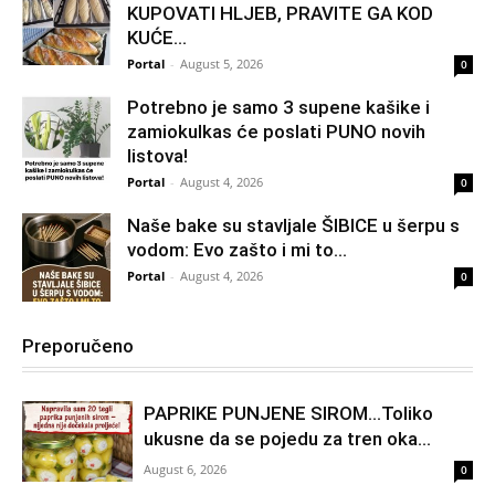
KUPOVATI HLJEB, PRAVITE GA KOD
KUĆE…
Portal
-
August 5, 2026
0
Potrebno je samo 3 supene kašike i
zamiokulkas će poslati PUNO novih
listova!
Portal
-
August 4, 2026
0
Naše bake su stavljale ŠIBICE u šerpu s
vodom: Evo zašto i mi to...
Portal
-
August 4, 2026
0
Preporučeno
PAPRIKE PUNJENE SIROM…Toliko
ukusne da se pojedu za tren oka…
August 6, 2026
0