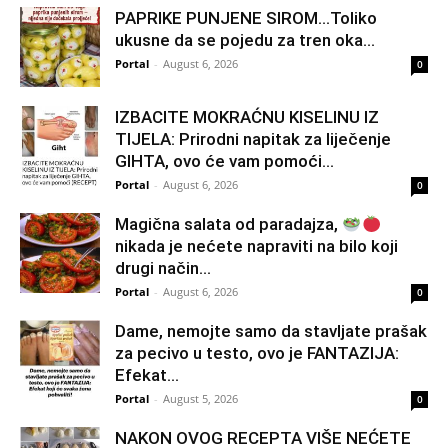
PAPRIKE PUNJENE SIROM…Toliko
ukusne da se pojedu za tren oka…
Portal
-
August 6, 2026
0
IZBACITE MOKRAĆNU KISELINU IZ
TIJELA: Prirodni napitak za liječenje
GIHTA, ovo će vam pomoći...
Portal
-
August 6, 2026
0
Magična salata od paradajza,
nikada je nećete napraviti na bilo koji
drugi način…
Portal
-
August 6, 2026
0
Dame, nemojte samo da stavljate prašak
za pecivo u testo, ovo je FANTAZIJA:
Efekat...
Portal
-
August 5, 2026
0
NAKON OVOG RECEPTA VIŠE NEĆETE