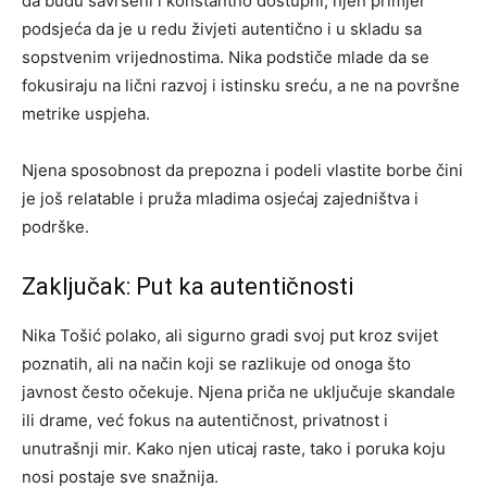
da budu savršeni i konstantno dostupni, njen primjer
podsjeća da je u redu živjeti autentično i u skladu sa
sopstvenim vrijednostima. Nika podstiče mlade da se
fokusiraju na lični razvoj i istinsku sreću, a ne na površne
metrike uspjeha.
Njena sposobnost da prepozna i podeli vlastite borbe čini
je još relatable i pruža mladima osjećaj zajedništva i
podrške.
Zaključak: Put ka autentičnosti
Nika Tošić polako, ali sigurno gradi svoj put kroz svijet
poznatih, ali na način koji se razlikuje od onoga što
javnost često očekuje. Njena priča ne uključuje skandale
ili drame, već fokus na autentičnost, privatnost i
unutrašnji mir. Kako njen uticaj raste, tako i poruka koju
nosi postaje sve snažnija.