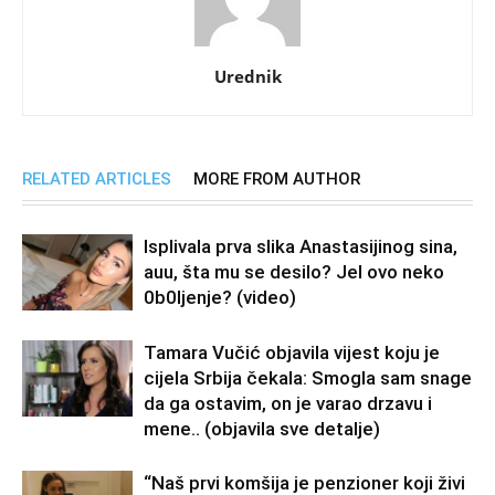
Urednik
RELATED ARTICLES
MORE FROM AUTHOR
Isplivala prva slika Anastasijinog sina,
auu, šta mu se desilo? Jel ovo neko
0b0Ijenje? (video)
Tamara Vučić objavila vijest koju je
cijela Srbija čekala: Smogla sam snage
da ga ostavim, on je varao drzavu i
mene.. (objavila sve detalje)
“Naš prvi komšija je penzioner koji živi