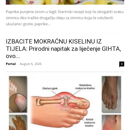
Paprike punjene sirom u tegli: Starinski recept koji će obogatiti svaku
zimnicu Ako tražite drugačiju ideju za zimnicu koja će oduševiti
ukućane i goste, paprike...
IZBACITE MOKRAĆNU KISELINU IZ
TIJELA: Prirodni napitak za liječenje GIHTA,
ovo...
Portal
-
August 6, 2026
0