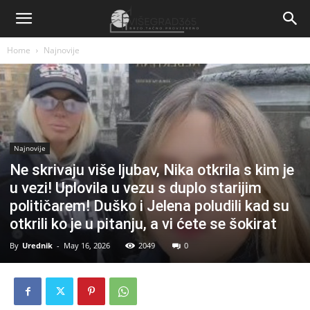
Home
Najnovije
Najnovije
Ne skrivaju više ljubav, Nika otkrila s kim je
u vezi! Uplovila u vezu s duplo starijim
političarem! Duško i Jelena poludili kad su
otkrili ko je u pitanju, a vi ćete se šokirat
By
Urednik
-
May 16, 2026
2049
0