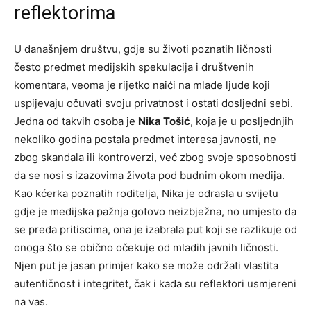
reflektorima
U današnjem društvu, gdje su životi poznatih ličnosti
često predmet medijskih spekulacija i društvenih
komentara, veoma je rijetko naići na mlade ljude koji
uspijevaju očuvati svoju privatnost i ostati dosljedni sebi.
Jedna od takvih osoba je
Nika Tošić
, koja je u posljednjih
nekoliko godina postala predmet interesa javnosti, ne
zbog skandala ili kontroverzi, već zbog svoje sposobnosti
da se nosi s izazovima života pod budnim okom medija.
Kao kćerka poznatih roditelja, Nika je odrasla u svijetu
gdje je medijska pažnja gotovo neizbježna, no umjesto da
se preda pritiscima, ona je izabrala put koji se razlikuje od
onoga što se obično očekuje od mladih javnih ličnosti.
Njen put je jasan primjer kako se može održati vlastita
autentičnost i integritet, čak i kada su reflektori usmjereni
na vas.