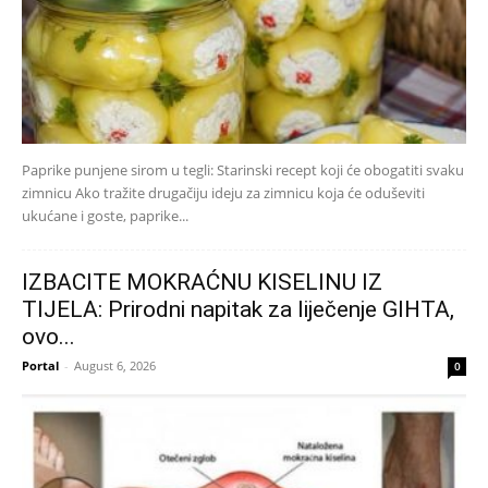
Paprike punjene sirom u tegli: Starinski recept koji će obogatiti svaku
zimnicu Ako tražite drugačiju ideju za zimnicu koja će oduševiti
ukućane i goste, paprike...
IZBACITE MOKRAĆNU KISELINU IZ
TIJELA: Prirodni napitak za liječenje GIHTA,
ovo...
Portal
-
August 6, 2026
0