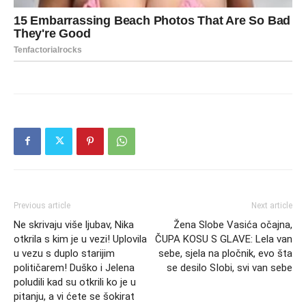
Previous article
Next article
Ne skrivaju više ljubav, Nika
Žena Slobe Vasića očajna,
otkrila s kim je u vezi! Uplovila
ČUPA KOSU S GLAVE: Lela van
u vezu s duplo starijim
sebe, sjela na pločnik, evo šta
političarem! Duško i Jelena
se desilo SIobi, svi van sebe
poludili kad su otkrili ko je u
pitanju, a vi ćete se šokirat