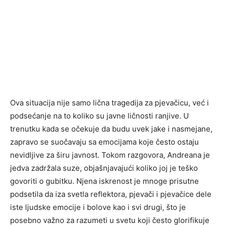
Ova situacija nije samo lična tragedija za pjevačicu, već i
podsećanje na to koliko su javne ličnosti ranjive. U
trenutku kada se očekuje da budu uvek jake i nasmejane,
zapravo se suočavaju sa emocijama koje često ostaju
nevidljive za širu javnost. Tokom razgovora, Andreana je
jedva zadržala suze, objašnjavajući koliko joj je teško
govoriti o gubitku. Njena iskrenost je mnoge prisutne
podsetila da iza svetla reflektora, pjevači i pjevačice dele
iste ljudske emocije i bolove kao i svi drugi, što je
posebno važno za razumeti u svetu koji često glorifikuje