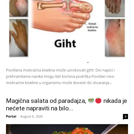
Povišena mokraćna kiselina može uzrokovati giht: Ovi napici i
prehrambene navike mogu biti korisna podrška Povišen nivo
mokraćne kiseline u organizmu može dovesti do stvaranja...
Magična salata od paradajza,
nikada je
nećete napraviti na bilo...
Portal
-
August 6, 2026
0