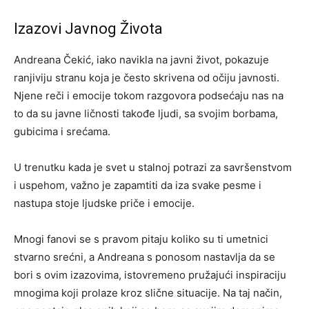
Izazovi Javnog Života
Andreana Čekić, iako navikla na javni život, pokazuje
ranjiviju stranu koja je često skrivena od očiju javnosti.
Njene reči i emocije tokom razgovora podsećaju nas na
to da su javne ličnosti takođe ljudi, sa svojim borbama,
gubicima i srećama.
U trenutku kada je svet u stalnoj potrazi za savršenstvom
i uspehom, važno je zapamtiti da iza svake pesme i
nastupa stoje ljudske priče i emocije.
Mnogi fanovi se s pravom pitaju koliko su ti umetnici
stvarno srećni, a Andreana s ponosom nastavlja da se
bori s ovim izazovima, istovremeno pružajući inspiraciju
mnogima koji prolaze kroz slične situacije. Na taj način,