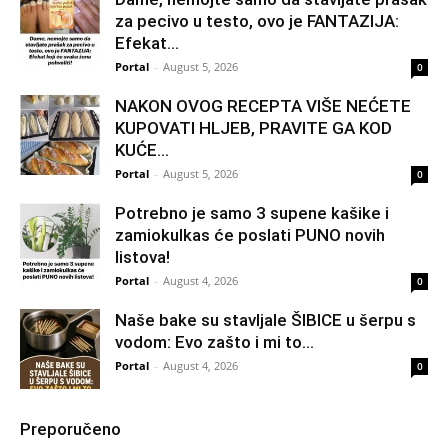
za pecivo u testo, ovo je FANTAZIJA:
Efekat...
Portal
-
August 5, 2026
0
NAKON OVOG RECEPTA VIŠE NEĆETE
KUPOVATI HLJEB, PRAVITE GA KOD
KUĆE…
Portal
-
August 5, 2026
0
Potrebno je samo 3 supene kašike i
zamiokulkas će poslati PUNO novih
listova!
Portal
-
August 4, 2026
0
Naše bake su stavljale ŠIBICE u šerpu s
vodom: Evo zašto i mi to...
Portal
-
August 4, 2026
0
Preporučeno