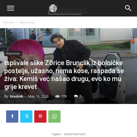
Home
Najnovije
Najnovije
Isplivale slike Z0rice Brunclik iz boIničke
postelje, užasno, nema kose, raspada se
živa: Kemiš već našao drugu, evo ko mu
grije krevet
By
Urednik
-
May 16, 2026
778
0
Oglasi - Advertisement