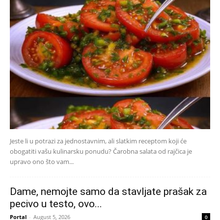
Jeste li u potrazi za jednostavnim, ali slatkim receptom koji će
obogatiti vašu kulinarsku ponudu? Čarobna salata od rajčica je
upravo ono što vam...
Dame, nemojte samo da stavljate prašak za
pecivo u testo, ovo...
Portal
-
August 5, 2026
0