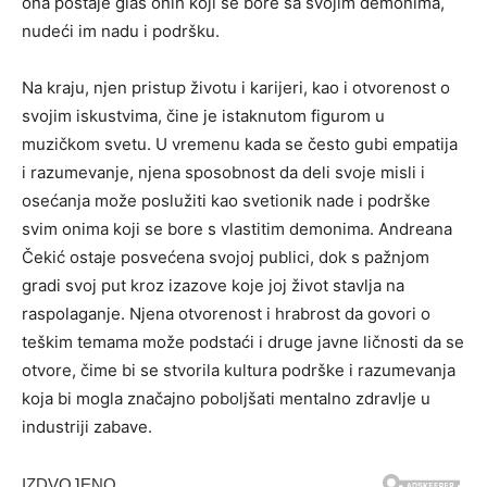
ona postaje glas onih koji se bore sa svojim demonima,
nudeći im nadu i podršku.
Na kraju, njen pristup životu i karijeri, kao i otvorenost o
svojim iskustvima, čine je istaknutom figurom u
muzičkom svetu. U vremenu kada se često gubi empatija
i razumevanje, njena sposobnost da deli svoje misli i
osećanja može poslužiti kao svetionik nade i podrške
svim onima koji se bore s vlastitim demonima. Andreana
Čekić ostaje posvećena svojoj publici, dok s pažnjom
gradi svoj put kroz izazove koje joj život stavlja na
raspolaganje. Njena otvorenost i hrabrost da govori o
teškim temama može podstaći i druge javne ličnosti da se
otvore, čime bi se stvorila kultura podrške i razumevanja
koja bi mogla značajno poboljšati mentalno zdravlje u
industriji zabave.