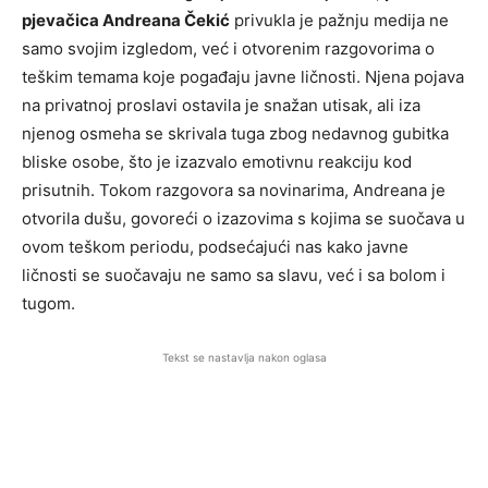
pjevačica Andreana Čekić
privukla je pažnju medija ne
samo svojim izgledom, već i otvorenim razgovorima o
teškim temama koje pogađaju javne ličnosti. Njena pojava
na privatnoj proslavi ostavila je snažan utisak, ali iza
njenog osmeha se skrivala tuga zbog nedavnog gubitka
bliske osobe, što je izazvalo emotivnu reakciju kod
prisutnih. Tokom razgovora sa novinarima, Andreana je
otvorila dušu, govoreći o izazovima s kojima se suočava u
ovom teškom periodu, podsećajući nas kako javne
ličnosti se suočavaju ne samo sa slavu, već i sa bolom i
tugom.
Tekst se nastavlja nakon oglasa