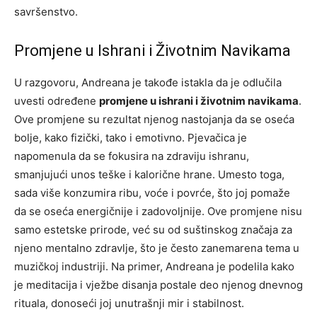
savršenstvo.
Promjene u Ishrani i Životnim Navikama
U razgovoru, Andreana je takođe istakla da je odlučila
uvesti određene
promjene u ishrani i životnim navikama
.
Ove promjene su rezultat njenog nastojanja da se oseća
bolje, kako fizički, tako i emotivno. Pjevačica je
napomenula da se fokusira na zdraviju ishranu,
smanjujući unos teške i kalorične hrane. Umesto toga,
sada više konzumira ribu, voće i povrće, što joj pomaže
da se oseća energičnije i zadovoljnije. Ove promjene nisu
samo estetske prirode, već su od suštinskog značaja za
njeno mentalno zdravlje, što je često zanemarena tema u
muzičkoj industriji. Na primer, Andreana je podelila kako
je meditacija i vježbe disanja postale deo njenog dnevnog
rituala, donoseći joj unutrašnji mir i stabilnost.