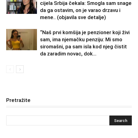
cijela Srbija čekala: Smogla sam snage
da ga ostavim, on je varao drzavu i
mene.. (objavila sve detalje)
“Naš prvi komšija je penzioner koji živi
sam, ima njemačku penziju: Mi smo
siromašni, pa sam isla kod njeg čistit
da zaradim novac, dok...
Pretražite