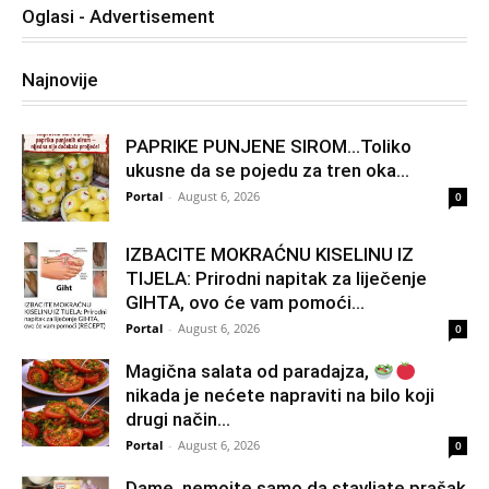
Oglasi - Advertisement
Najnovije
PAPRIKE PUNJENE SIROM…Toliko
ukusne da se pojedu za tren oka…
Portal
-
August 6, 2026
0
IZBACITE MOKRAĆNU KISELINU IZ
TIJELA: Prirodni napitak za liječenje
GIHTA, ovo će vam pomoći...
Portal
-
August 6, 2026
0
Magična salata od paradajza,
nikada je nećete napraviti na bilo koji
drugi način…
Portal
-
August 6, 2026
0
Dame, nemojte samo da stavljate prašak