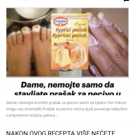
Dame, nemojte koristiti prašak za pecivo samo za tijesto: Ovi trikovi
mogu vas iznenaditi Prašak za pecivo većina ljudi povezuje isključivo
s pripremom kolača, peciva...
NAKON OVOG RECEPTA VIŠE NEĆETE