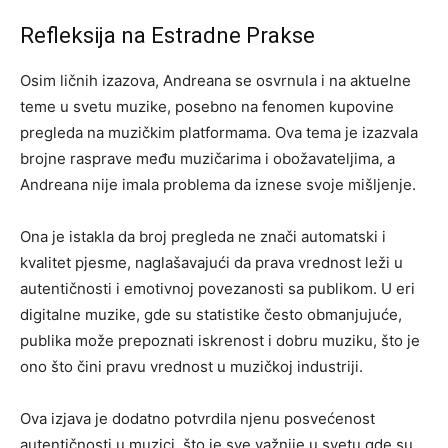
Refleksija na Estradne Prakse
Osim ličnih izazova, Andreana se osvrnula i na aktuelne
teme u svetu muzike, posebno na fenomen kupovine
pregleda na muzičkim platformama. Ova tema je izazvala
brojne rasprave među muzičarima i obožavateljima, a
Andreana nije imala problema da iznese svoje mišljenje.
Ona je istakla da broj pregleda ne znači automatski i
kvalitet pjesme, naglašavajući da prava vrednost leži u
autentičnosti i emotivnoj povezanosti sa publikom. U eri
digitalne muzike, gde su statistike često obmanjujuće,
publika može prepoznati iskrenost i dobru muziku, što je
ono što čini pravu vrednost u muzičkoj industriji.
Ova izjava je dodatno potvrdila njenu posvećenost
autentičnosti u muzici, što je sve važnije u svetu gde su