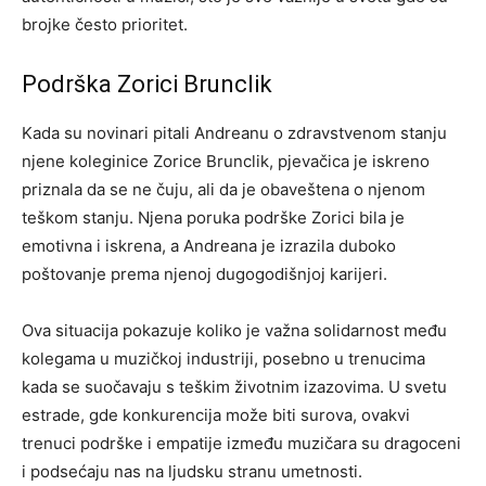
brojke često prioritet.
Podrška Zorici Brunclik
Kada su novinari pitali Andreanu o zdravstvenom stanju
njene koleginice Zorice Brunclik, pjevačica je iskreno
priznala da se ne čuju, ali da je obaveštena o njenom
teškom stanju. Njena poruka podrške Zorici bila je
emotivna i iskrena, a Andreana je izrazila duboko
poštovanje prema njenoj dugogodišnjoj karijeri.
Ova situacija pokazuje koliko je važna solidarnost među
kolegama u muzičkoj industriji, posebno u trenucima
kada se suočavaju s teškim životnim izazovima. U svetu
estrade, gde konkurencija može biti surova, ovakvi
trenuci podrške i empatije između muzičara su dragoceni
i podsećaju nas na ljudsku stranu umetnosti.