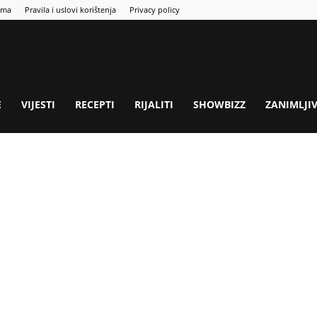
ama
Pravila i uslovi korištenja
Privacy policy
E
VIJESTI
RECEPTI
RIJALITI
SHOWBIZZ
ZANIMLJI