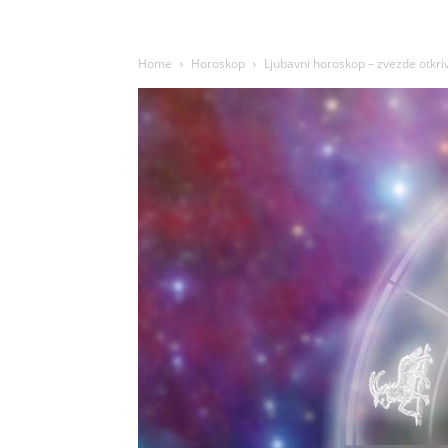
Home
Horoskop
Ljubavni horoskop – zvezde otkriv