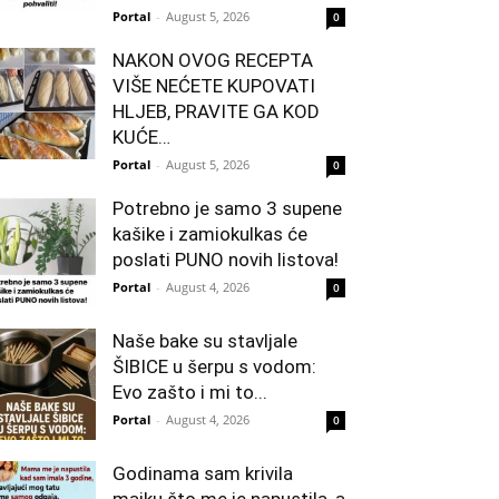
Portal
-
August 5, 2026
0
NAKON OVOG RECEPTA
VIŠE NEĆETE KUPOVATI
HLJEB, PRAVITE GA KOD
KUĆE…
Portal
-
August 5, 2026
0
Potrebno je samo 3 supene
kašike i zamiokulkas će
poslati PUNO novih listova!
Portal
-
August 4, 2026
0
Naše bake su stavljale
ŠIBICE u šerpu s vodom:
Evo zašto i mi to...
Portal
-
August 4, 2026
0
Godinama sam krivila