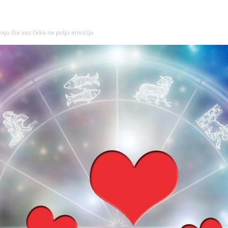
aju šta vas čeka na polju emocija