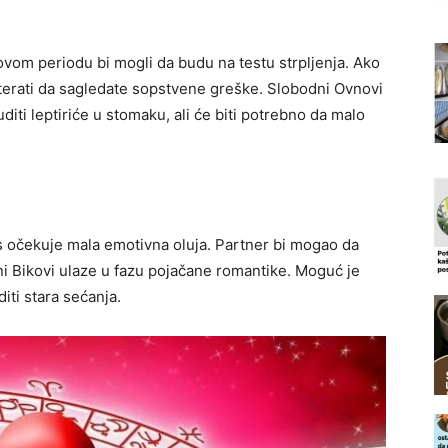
 ovom periodu bi mogli da budu na testu strpljenja. Ako
aterati da sagledate sopstvene greške. Slobodni Ovnovi
iti leptiriće u stomaku, ali će biti potrebno da malo
as očekuje mala emotivna oluja. Partner bi mogao da
i Bikovi ulaze u fazu pojačane romantike. Moguć je
iti stara sećanja.