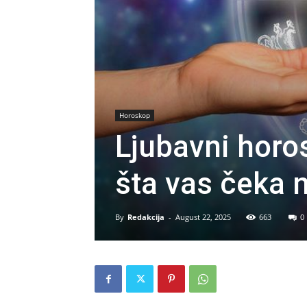
Horoskop
Ljubavni horo
šta vas čeka 
By
Redakcija
-
August 22, 2025
663
0