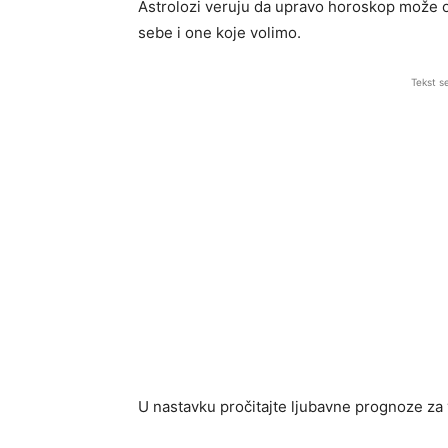
Astrolozi veruju da upravo horoskop može ot
sebe i one koje volimo.
Tekst s
U nastavku pročitajte ljubavne prognoze za v