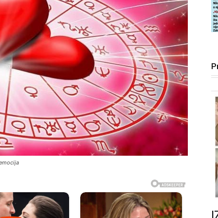
P
 emocija