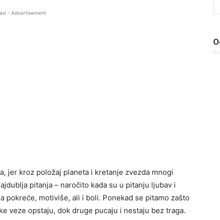
asi - Advertisement
O
ma, jer kroz položaj planeta i kretanje zvezda mnogi
ublja pitanja – naročito kada su u pitanju ljubav i
a pokreće, motiviše, ali i boli. Ponekad se pitamo zašto
ke veze opstaju, dok druge pucaju i nestaju bez traga.