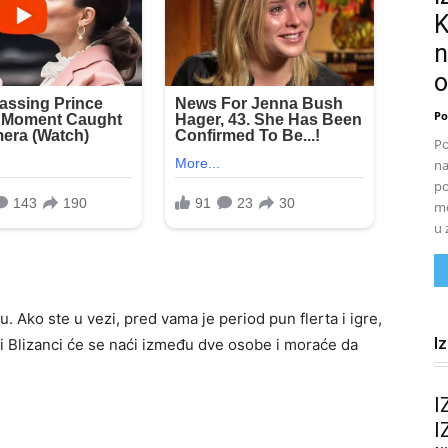
K
n
o
Po
Po
na
po
mo
u 
u. Ako ste u vezi, pred vama je period pun flerta i igre,
I
ni Blizanci će se naći između dve osobe i moraće da
I
I