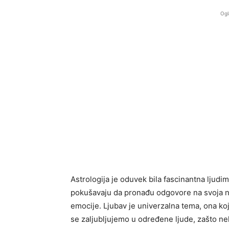
Ogl
Astrologija je oduvek bila fascinantna ljudi
pokušavaju da pronađu odgovore na svoja najd
emocije. Ljubav je univerzalna tema, ona koj
se zaljubljujemo u određene ljude, zašto ne