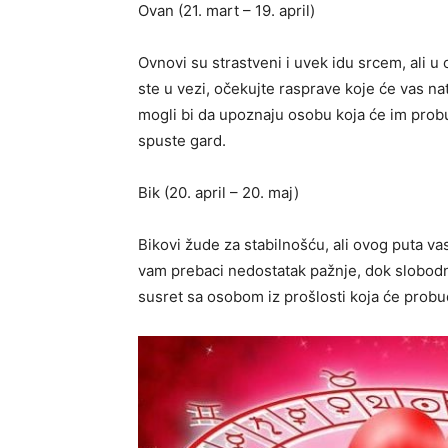
Ovan (21. mart – 19. april)
Ovnovi su strastveni i uvek idu srcem, ali u
ste u vezi, očekujte rasprave koje će vas n
mogli bi da upoznaju osobu koja će im probud
spuste gard.
Bik (20. april – 20. maj)
Bikovi žude za stabilnošću, ali ovog puta v
vam prebaci nedostatak pažnje, dok slobodn
susret sa osobom iz prošlosti koja će probud