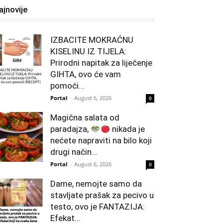
ajnovije
IZBACITE MOKRAĆNU
KISELINU IZ TIJELA:
Prirodni napitak za liječenje
GIHTA, ovo će vam
pomoći...
Portal
-
August 6, 2026
0
Magična salata od
paradajza,
nikada je
nećete napraviti na bilo koji
drugi način…
Portal
-
August 6, 2026
0
Dame, nemojte samo da
stavljate prašak za pecivo u
testo, ovo je FANTAZIJA:
Efekat...