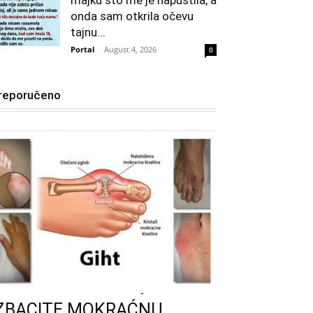
majku što me je napustila, a
onda sam otkrila očevu
tajnu...
Portal
-
August 4, 2026
0
reporučeno
IZBACITE MOKRAĆNU