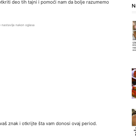
kriti deo tih tajni i pomoći nam da bolje razumemo
N
e nastavlja nakon oglasa
aš znak i otkrijte šta vam donosi ovaj period.