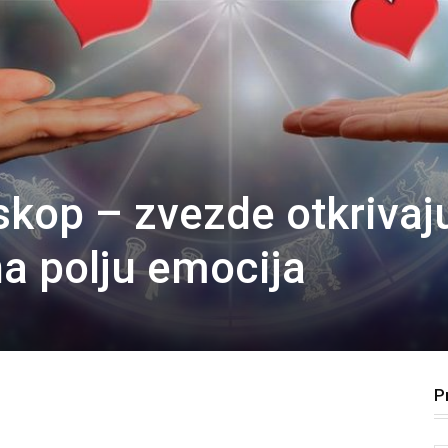
skop – zvezde otkrivaj
na polju emocija
P