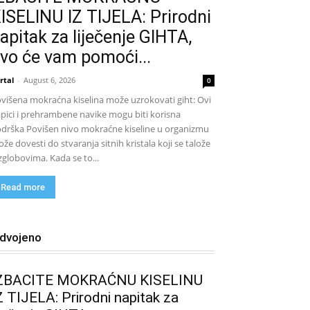
ISELINU IZ TIJELA: Prirodni
apitak za liječenje GIHTA,
vo će vam pomoći...
rtal
-
August 6, 2026
0
višena mokraćna kiselina može uzrokovati giht: Ovi
pici i prehrambene navike mogu biti korisna
drška Povišen nivo mokraćne kiseline u organizmu
že dovesti do stvaranja sitnih kristala koji se talože
zglobovima. Kada se to...
Read more
zdvojeno
ZBACITE MOKRAĆNU KISELINU
Z TIJELA: Prirodni napitak za