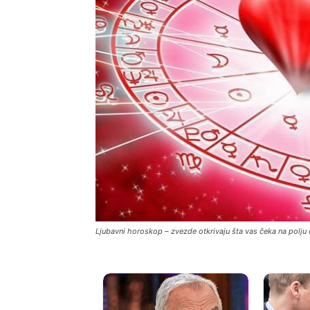
Ljubavni horoskop – zvezde otkrivaju šta vas čeka na polju