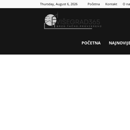
Thursday, August 6, 2026
Početna
Kontakt
O n
Visegrad
365
POČETNA
NAJNOVIJ