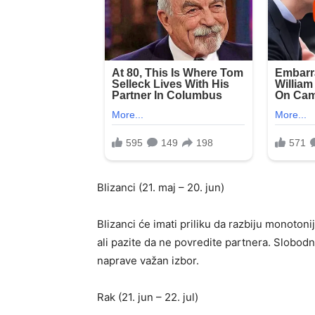
Blizanci (21. maj – 20. jun)
Blizanci će imati priliku da razbiju monotonij
ali pazite da ne povredite partnera. Slobod
naprave važan izbor.
Rak (21. jun – 22. jul)