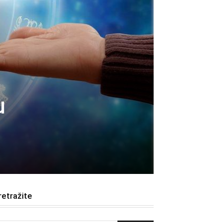
u
retražite