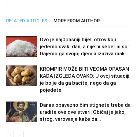
RELATED ARTICLES
MORE FROM AUTHOR
Ovo je naj0pasniji bijeli otrov koji
jedemo svaki dan, a nije ni šećer ni so:
Dajemo ga svojoj djeci a izaziva raak
KROMPIR MOŽE BITI VEOMA OPASAN
KADA IZGLEDA OVAKO: U ovoj situaciji
je bolje da ga bacite, nego da ga
pojedete
Danas obavezno čim stignete treba da
uradite ove dve stvari: Običaj je jako
strog, verovanje kaže da…