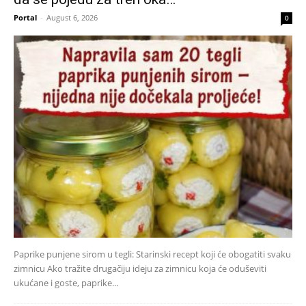
Portal
-
August 6, 2026
0
Paprike punjene sirom u tegli: Starinski recept koji će obogatiti svaku
zimnicu Ako tražite drugačiju ideju za zimnicu koja će oduševiti
ukućane i goste, paprike...