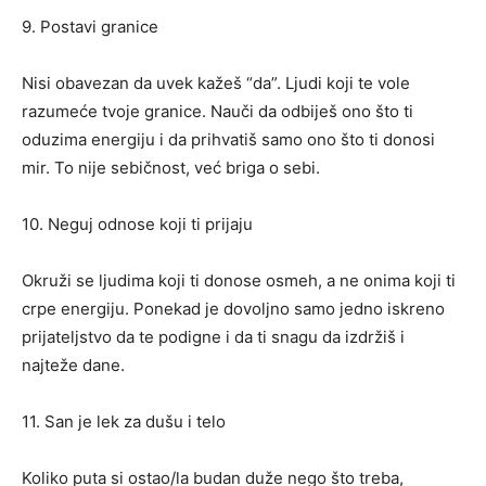
9. Postavi granice
Nisi obavezan da uvek kažeš “da”. Ljudi koji te vole
razumeće tvoje granice. Nauči da odbiješ ono što ti
oduzima energiju i da prihvatiš samo ono što ti donosi
mir. To nije sebičnost, već briga o sebi.
10. Neguj odnose koji ti prijaju
Okruži se ljudima koji ti donose osmeh, a ne onima koji ti
crpe energiju. Ponekad je dovoljno samo jedno iskreno
prijateljstvo da te podigne i da ti snagu da izdržiš i
najteže dane.
11. San je lek za dušu i telo
Koliko puta si ostao/la budan duže nego što treba,