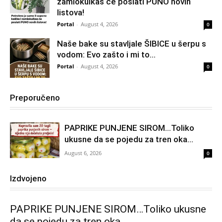
zamiokulkas će poslati PUNO novih
listova!
Portal
-
August 4, 2026
0
Naše bake su stavljale ŠIBICE u šerpu s
vodom: Evo zašto i mi to...
Portal
-
August 4, 2026
0
Preporučeno
PAPRIKE PUNJENE SIROM…Toliko
ukusne da se pojedu za tren oka…
August 6, 2026
0
Izdvojeno
PAPRIKE PUNJENE SIROM…Toliko ukusne
da se pojedu za tren oka…