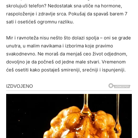
skrolujući telefon? Nedostatak sna utiče na hormone,
raspoloženje i zdravlje srca. Pokušaj da spavaš barem 7
sati i osetićeš ogromnu razliku.
Mir i ravnoteža nisu nešto što dolazi spolja – oni se grade
unutra, u malim navikama i izborima koje pravimo
svakodnevno. Ne moraš da menjaš ceo život odjednom,
dovoljno je da počneš od jedne male stvari. Vremenom
ćeš osetiti kako postaješ smireniji, srećniji i ispunjeniji.