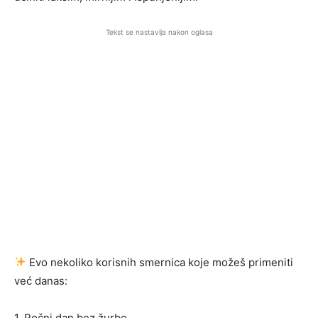
Tekst se nastavlja nakon oglasa
Evo nekoliko korisnih smernica koje možeš primeniti
već danas:
1. Počni dan bez žurbe