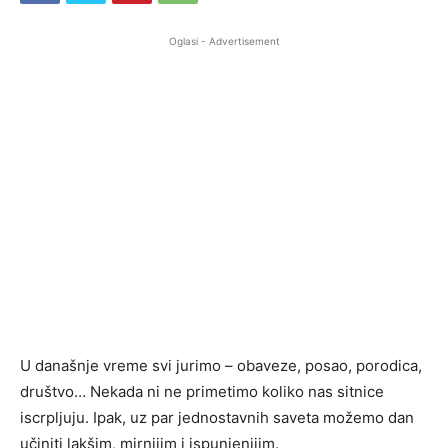
Oglasi - Advertisement
U današnje vreme svi jurimo – obaveze, posao, porodica,
društvo… Nekada ni ne primetimo koliko nas sitnice
iscrpljuju. Ipak, uz par jednostavnih saveta možemo dan
učiniti lakšim, mirnijim i ispunjenijim.