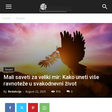
Home
Savjeti
Savjeti
Mali saveti za veliki mir: Kako uneti više
ravnoteže u svakodnevni život
By
Redakcija
-
August 22, 2025
816
0