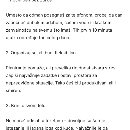
Umesto da odmah posegneš za telefonom, probaj da dan
započneš dubokim udahom, čašom vode ili kratkom
zahvalnošću na svemu što imaš. Tih prvih 10 minuta
ujutru određuje ton celog dana.
2. Organizuj se, ali budi fleksibilan
Planiranje pomaže, ali prevelika rigidnost stvara stres.
Zapiši najvažnije zadatke i ostavi prostora za
nepredviđene situacije. Tako ćeš biti produktivan, ali i
smiren.
3. Brini o svom telu
Ne moraš odmah u teretanu – dovoljne su šetnje,
istezanje ili lagana joga kod kuće. Najvažnije je da