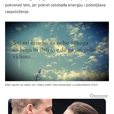
pokreneš telo, jer pokret oslobađa energiju i poboljšava
raspoloženje.
Mali saveti za veliki mir: Kako uneti više ravnoteže u svakodnevni život