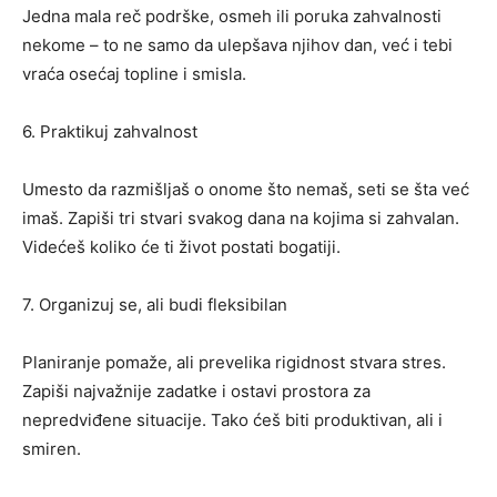
Jedna mala reč podrške, osmeh ili poruka zahvalnosti
nekome – to ne samo da ulepšava njihov dan, već i tebi
vraća osećaj topline i smisla.
6. Praktikuj zahvalnost
Umesto da razmišljaš o onome što nemaš, seti se šta već
imaš. Zapiši tri stvari svakog dana na kojima si zahvalan.
Videćeš koliko će ti život postati bogatiji.
7. Organizuj se, ali budi fleksibilan
Planiranje pomaže, ali prevelika rigidnost stvara stres.
Zapiši najvažnije zadatke i ostavi prostora za
nepredviđene situacije. Tako ćeš biti produktivan, ali i
smiren.