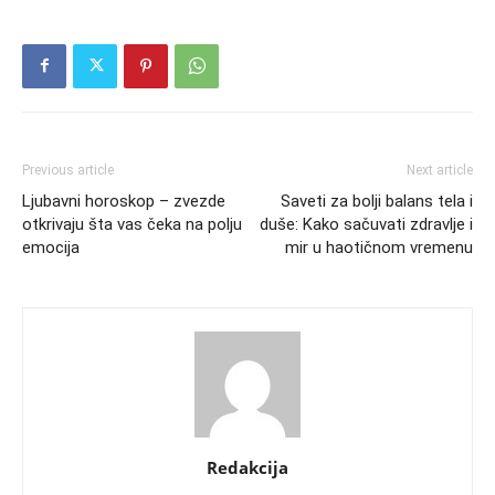
Previous article
Next article
Ljubavni horoskop – zvezde
Saveti za bolji balans tela i
otkrivaju šta vas čeka na polju
duše: Kako sačuvati zdravlje i
emocija
mir u haotičnom vremenu
Redakcija