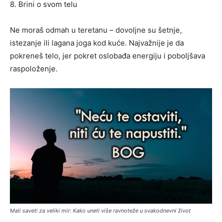
8. Brini o svom telu
Ne moraš odmah u teretanu – dovoljne su šetnje,
istezanje ili lagana joga kod kuće. Najvažnije je da
pokreneš telo, jer pokret oslobađa energiju i poboljšava
raspoloženje.
Mali saveti za veliki mir: Kako uneti više ravnoteže u svakodnevni život