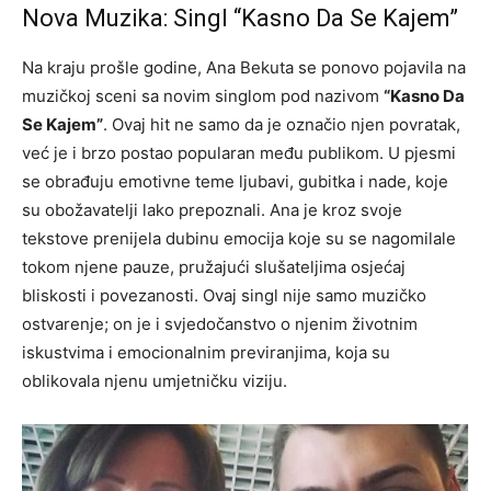
Nova Muzika: Singl “Kasno Da Se Kajem”
Na kraju prošle godine, Ana Bekuta se ponovo pojavila na
muzičkoj sceni sa novim singlom pod nazivom
“Kasno Da
Se Kajem”
. Ovaj hit ne samo da je označio njen povratak,
već je i brzo postao popularan među publikom. U pjesmi
se obrađuju emotivne teme ljubavi, gubitka i nade, koje
su obožavatelji lako prepoznali. Ana je kroz svoje
tekstove prenijela dubinu emocija koje su se nagomilale
tokom njene pauze, pružajući slušateljima osjećaj
bliskosti i povezanosti. Ovaj singl nije samo muzičko
ostvarenje; on je i svjedočanstvo o njenim životnim
iskustvima i emocionalnim previranjima, koja su
oblikovala njenu umjetničku viziju.