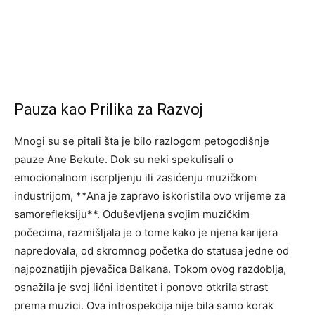
Pauza kao Prilika za Razvoj
Mnogi su se pitali šta je bilo razlogom petogodišnje
pauze Ane Bekute. Dok su neki spekulisali o
emocionalnom iscrpljenju ili zasićenju muzičkom
industrijom, **Ana je zapravo iskoristila ovo vrijeme za
samorefleksiju**. Oduševljena svojim muzičkim
počecima, razmišljala je o tome kako je njena karijera
napredovala, od skromnog početka do statusa jedne od
najpoznatijih pjevačica Balkana. Tokom ovog razdoblja,
osnažila je svoj lični identitet i ponovo otkrila strast
prema muzici. Ova introspekcija nije bila samo korak