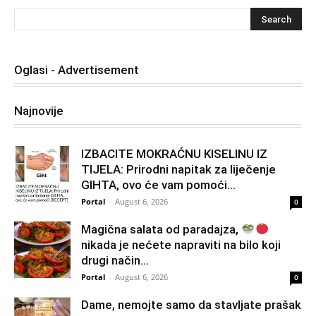
Oglasi - Advertisement
Najnovije
IZBACITE MOKRAĆNU KISELINU IZ
TIJELA: Prirodni napitak za liječenje
GIHTA, ovo će vam pomoći...
Portal
-
August 6, 2026
0
Magična salata od paradajza,
nikada je nećete napraviti na bilo koji
drugi način…
Portal
-
August 6, 2026
0
Dame, nemojte samo da stavljate prašak