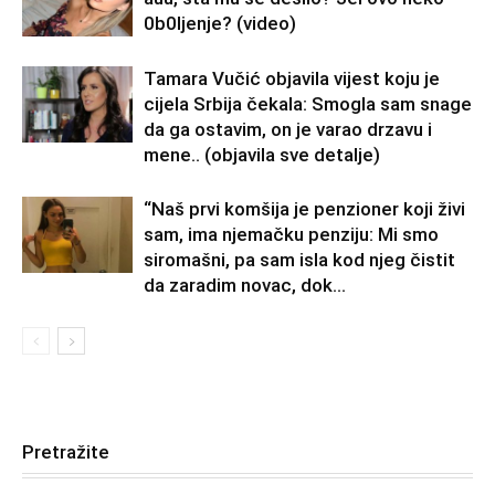
0b0Ijenje? (video)
Tamara Vučić objavila vijest koju je
cijela Srbija čekala: Smogla sam snage
da ga ostavim, on je varao drzavu i
mene.. (objavila sve detalje)
“Naš prvi komšija je penzioner koji živi
sam, ima njemačku penziju: Mi smo
siromašni, pa sam isla kod njeg čistit
da zaradim novac, dok...
Pretražite