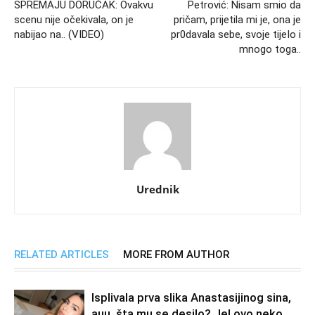
SPREMAJU DORUČAK: Ovakvu
Petrović: Nisam smio da
scenu nije očekivala, on je
pričam, prijetila mi je, ona je
nabijao na.. (VIDEO)
pr0davala sebe, svoje tijeIo i
mnogo toga..
Urednik
RELATED ARTICLES
MORE FROM AUTHOR
Isplivala prva slika Anastasijinog sina,
auu, šta mu se desilo? Jel ovo neko