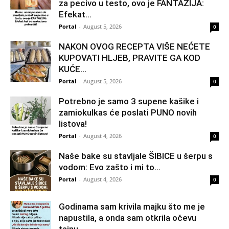
za pecivo u testo, ovo je FANTAZIJA:
Efekat...
Portal
-
August 5, 2026
0
NAKON OVOG RECEPTA VIŠE NEĆETE
KUPOVATI HLJEB, PRAVITE GA KOD
KUĆE…
Portal
-
August 5, 2026
0
Potrebno je samo 3 supene kašike i
zamiokulkas će poslati PUNO novih
listova!
Portal
-
August 4, 2026
0
Naše bake su stavljale ŠIBICE u šerpu s
vodom: Evo zašto i mi to...
Portal
-
August 4, 2026
0
Godinama sam krivila majku što me je
napustila, a onda sam otkrila očevu
tajnu...