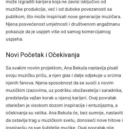
može izgraditi karijera koja ne zavisi isključivo od
muzičke produkcije, već i od duboke povezanosti sa
publikom, što može inspirisati nove generacije muzičara.
Njena posvećenost umjetnosti i društvenom angažmanu
pokazuje da je uspjeh više od samog komercijalnog
uspjeha.
Novi Početak i Očekivanja
Sa svakim novim projektom, Ana Bekuta nastavlja pisati
svoju muzičku priču, a njen glas i dalje odjekuje u srcima
njenih fanova. Njena sposobnost da se suoči s novim
muzičkim izazovima, uz podršku obožavatelja i saradnika,
predstavlja važan korak u njenoj karijeri.
Ovaj povratak
obeležen je visokom dozom inspiracije i entuzijazma, a
očekivanja su velika. Ana Bekuta će, bez sumnje, nastaviti
da ostavlja trag u muzičkom svetu, donoseći nove hitove i
inspiraciju za sve ljubitelje muzike.
Ovaj povratak nije