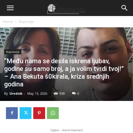
Home
Najnovije
Najnovije
“Među nama se desila iskrena ljubav,
godine su samo broj, a ja volim tvrdi tvoj!”
– Ana Bekuta š0kirala, kriza srednjih
godina
By
Urednik
-
May 13, 2026
938
0
Oglasi - Advertisement