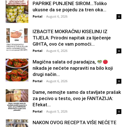
PAPRIKE PUNJENE SIROM…Toliko
ukusne da se pojedu za tren oka…
Portal
-
August 6, 2026
0
IZBACITE MOKRAĆNU KISELINU IZ
TIJELA: Prirodni napitak za liječenje
GIHTA, ovo će vam pomoći...
Portal
-
August 6, 2026
0
Magična salata od paradajza,
nikada je nećete napraviti na bilo koji
drugi način…
Portal
-
August 6, 2026
0
Dame, nemojte samo da stavljate prašak
za pecivo u testo, ovo je FANTAZIJA:
Efekat...
Portal
-
August 5, 2026
0
NAKON OVOG RECEPTA VIŠE NEĆETE