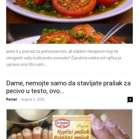
Jeste li u potrazi za jednostavnim, ali slatkim receptom koji će
obogatiti vašu kulinarsku ponudu? Čarobna salata od rajčica je
upravo ono što vam...
Dame, nemojte samo da stavljate prašak za
pecivo u testo, ovo...
Portal
-
August 5, 2026
0