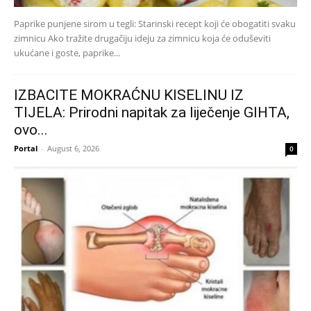
Paprike punjene sirom u tegli: Starinski recept koji će obogatiti svaku
zimnicu Ako tražite drugačiju ideju za zimnicu koja će oduševiti
ukućane i goste, paprike...
IZBACITE MOKRAĆNU KISELINU IZ
TIJELA: Prirodni napitak za liječenje GIHTA,
ovo...
Portal
-
August 6, 2026
0