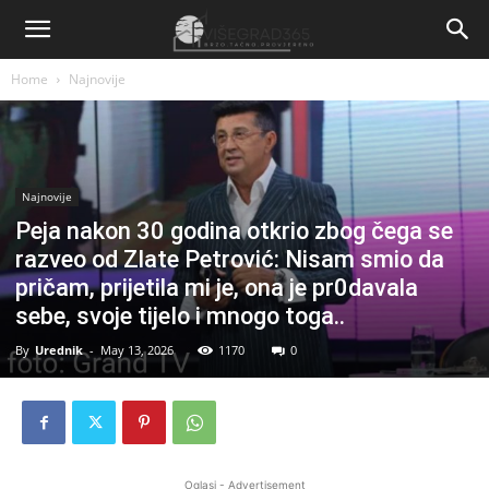
Home
Najnovije
Najnovije
Peja nakon 30 godina otkrio zbog čega se
razveo od Zlate Petrović: Nisam smio da
pričam, prijetila mi je, ona je pr0davala
sebe, svoje tijeIo i mnogo toga..
By
Urednik
-
May 13, 2026
1170
0
Oglasi - Advertisement