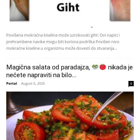
Povišena mokraćna kiselina može uzrokovati giht: Ovi napici i
prehrambene navike mogu biti korisna podrška Povišen nivo
mokraćne kiseline u organizmu može dovesti do stvaranja...
Magična salata od paradajza,
nikada je
nećete napraviti na bilo...
Portal
-
August 6, 2026
0