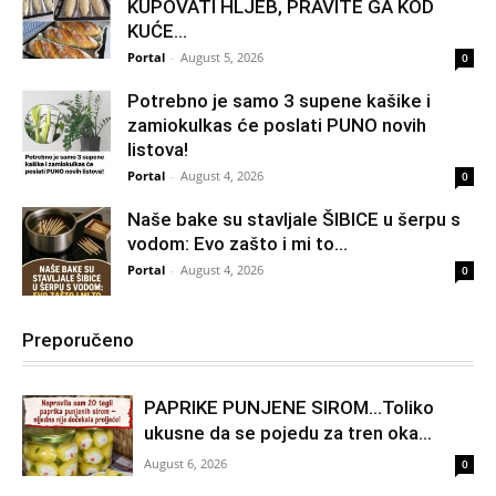
KUPOVATI HLJEB, PRAVITE GA KOD
KUĆE…
Portal
-
August 5, 2026
0
Potrebno je samo 3 supene kašike i
zamiokulkas će poslati PUNO novih
listova!
Portal
-
August 4, 2026
0
Naše bake su stavljale ŠIBICE u šerpu s
vodom: Evo zašto i mi to...
Portal
-
August 4, 2026
0
Preporučeno
PAPRIKE PUNJENE SIROM…Toliko
ukusne da se pojedu za tren oka…
August 6, 2026
0