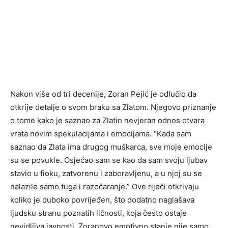
Nakon više od tri decenije, Zoran Pejić je odlučio da
otkrije detalje o svom braku sa Zlatom. Njegovo priznanje
o tome kako je saznao za Zlatin nevjeran odnos otvara
vrata novim spekulacijama i emocijama. “Kada sam
saznao da Zlata ima drugog muškarca, sve moje emocije
su se povukle. Osjećao sam se kao da sam svoju ljubav
stavio u fioku, zatvorenu i zaboravljenu, a u njoj su se
nalazile samo tuga i razočaranje.” Ove riječi otkrivaju
koliko je duboko povrijeđen, što dodatno naglašava
ljudsku stranu poznatih ličnosti, koja često ostaje
nevidljiva javnosti. Zoranovo emotivno stanje nije samo