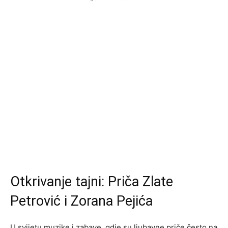
Otkrivanje tajni: Priča Zlate
Petrović i Zorana Pejića
U svijetu muzike i zabave, gdje su ljubavne priče često na