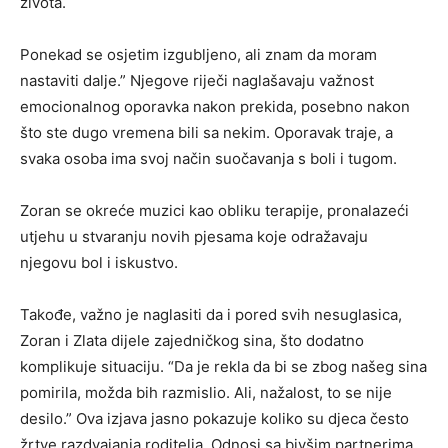
života.
Ponekad se osjetim izgubljeno, ali znam da moram
nastaviti dalje.” Njegove riječi naglašavaju važnost
emocionalnog oporavka nakon prekida, posebno nakon
što ste dugo vremena bili sa nekim. Oporavak traje, a
svaka osoba ima svoj način suočavanja s boli i tugom.
Zoran se okreće muzici kao obliku terapije, pronalazeći
utjehu u stvaranju novih pjesama koje odražavaju
njegovu bol i iskustvo.
Takođe, važno je naglasiti da i pored svih nesuglasica,
Zoran i Zlata dijele zajedničkog sina, što dodatno
komplikuje situaciju. “Da je rekla da bi se zbog našeg sina
pomirila, možda bih razmislio. Ali, nažalost, to se nije
desilo.” Ova izjava jasno pokazuje koliko su djeca često
žrtve razdvajanja roditelja. Odnosi sa bivšim partnerima