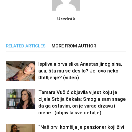
Urednik
RELATED ARTICLES
MORE FROM AUTHOR
Isplivala prva slika Anastasijinog sina,
auu, šta mu se desilo? Jel ovo neko
0b0Ijenje? (video)
Tamara Vučić objavila vijest koju je
cijela Srbija čekala: Smogla sam snage
da ga ostavim, on je varao drzavu i
mene.. (objavila sve detalje)
“Naš prvi komšija je penzioner koji živi