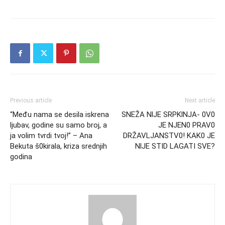
Previous article
Next article
“Među nama se desila iskrena
SNEŽA NlJE SRPKlNJA- 0V0
ljubav, godine su samo broj, a
JE NJEN0 PRAV0
ja volim tvrdi tvoj!” – Ana
DRŽAVLJANSTV0! KAK0 JE
Bekuta š0kirala, kriza srednjih
NlJE STID LAGATI SVE?
godina