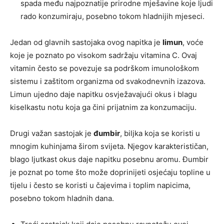
spada među najpoznatije prirodne mješavine koje ljudi
rado konzumiraju, posebno tokom hladnijih mjeseci.
Jedan od glavnih sastojaka ovog napitka je
limun
, voće
koje je poznato po visokom sadržaju vitamina C. Ovaj
vitamin često se povezuje sa podrškom imunološkom
sistemu i zaštitom organizma od svakodnevnih izazova.
Limun ujedno daje napitku osvježavajući okus i blagu
kiselkastu notu koja ga čini prijatnim za konzumaciju.
Drugi važan sastojak je
đumbir
, biljka koja se koristi u
mnogim kuhinjama širom svijeta. Njegov karakterističan,
blago ljutkast okus daje napitku posebnu aromu. Đumbir
je poznat po tome što može doprinijeti osjećaju topline u
tijelu i često se koristi u čajevima i toplim napicima,
posebno tokom hladnih dana.