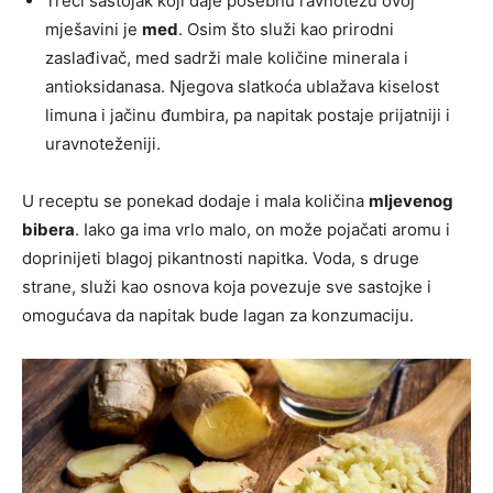
Treći sastojak koji daje posebnu ravnotežu ovoj
mješavini je
med
. Osim što služi kao prirodni
zaslađivač, med sadrži male količine minerala i
antioksidanasa. Njegova slatkoća ublažava kiselost
limuna i jačinu đumbira, pa napitak postaje prijatniji i
uravnoteženiji.
U receptu se ponekad dodaje i mala količina
mljevenog
bibera
. Iako ga ima vrlo malo, on može pojačati aromu i
doprinijeti blagoj pikantnosti napitka. Voda, s druge
strane, služi kao osnova koja povezuje sve sastojke i
omogućava da napitak bude lagan za konzumaciju.