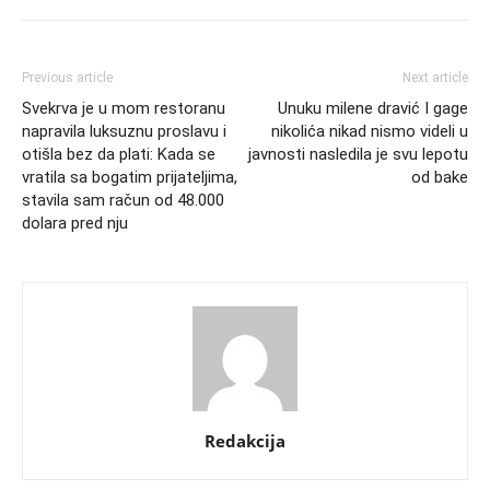
Previous article
Next article
Svekrva je u mom restoranu
Unuku milene dravić I gage
napravila luksuznu proslavu i
nikolića nikad nismo videli u
otišla bez da plati: Kada se
javnosti nasledila je svu lepotu
vratila sa bogatim prijateljima,
od bake
stavila sam račun od 48.000
dolara pred nju
Redakcija