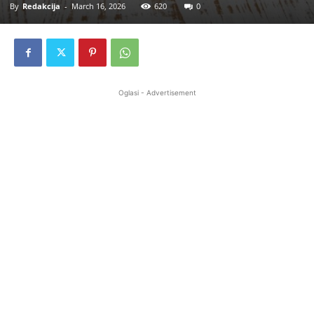
By
Redakcija
-
March 16, 2026
620
0
Oglasi - Advertisement