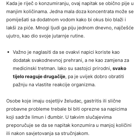
Kada je riječ o konzumiranju, ovaj napitak se obično pije u
manjim količinama. Jedna mala doza koncentrata može se
pomiješati sa dodatnom vodom kako bi okus bio blaži i
lakši za piće. Mnogi ljudi ga piju jednom dnevno, najčešće
ujutro, kao dio svoje jutarnje rutine.
Važno je naglasiti da se ovakvi napici koriste kao
dodatak svakodnevnoj prehrani, a ne kao zamjena za
medicinski tretman. Iako su sastojci prirodni,
svako
tijelo reaguje drugačije
, pa je uvijek dobro obratiti
pažnju na vlastite reakcije organizma.
Osobe koje imaju osjetljiv želudac, gastritis ili slične
probavne probleme trebale bi biti oprezne sa napicima
koji sadrže limun i đumbir. U takvim slučajevima
preporučuje se da se napitak konzumira u manjoj količini
ili nakon savjetovanja sa stručnjakom.