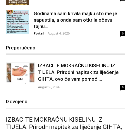
Godinama sam krivila majku što me je
napustila, a onda sam otkrila očevu
tajnu...
Portal
-
August 4, 2026
0
Preporučeno
IZBACITE MOKRAĆNU KISELINU IZ
TIJELA: Prirodni napitak za liječenje
GIHTA, ovo će vam pomoći...
August 6, 2026
0
Izdvojeno
IZBACITE MOKRAĆNU KISELINU IZ
TIJELA: Prirodni napitak za liječenje GIHTA,