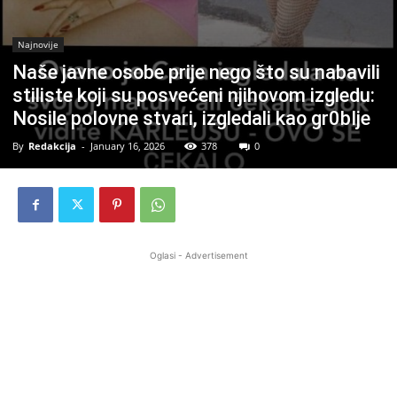
Najnovije
Naše javne osobe prije nego što su nabavili
stiliste koji su posvećeni njihovom izgledu:
Nosile poIovne stvari, izgledali kao gr0bIje
By
Redakcija
-
January 16, 2026
378
0
Oglasi - Advertisement