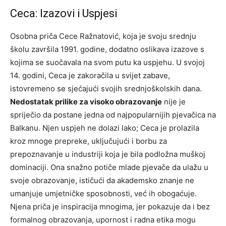
Ceca: Izazovi i Uspjesi
Osobna priča Cece Ražnatović, koja je svoju srednju
školu završila 1991. godine, dodatno oslikava izazove s
kojima se suočavala na svom putu ka uspjehu. U svojoj
14. godini, Ceca je zakoračila u svijet zabave,
istovremeno se sjećajući svojih srednjoškolskih dana.
Nedostatak prilike za visoko obrazovanje
nije je
spriječio da postane jedna od najpopularnijih pjevačica na
Balkanu. Njen uspjeh ne dolazi lako; Ceca je prolazila
kroz mnoge prepreke, uključujući i borbu za
prepoznavanje u industriji koja je bila podložna muškoj
dominaciji. Ona snažno potiče mlade pjevače da ulažu u
svoje obrazovanje, ističući da akademsko znanje ne
umanjuje umjetničke sposobnosti, već ih obogaćuje.
Njena priča je inspiracija mnogima, jer pokazuje da i bez
formalnog obrazovanja, upornost i radna etika mogu