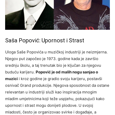
Saša Popović: Upornost i Strast
Uloga Saše Popovića u muzičkoj industriji je neizmjerna.
Njegov put započeo je 1973. godine kada je završio
srednju školu, a taj trenutak bio je ključan za njegovu
buduću karijeru.
Popović je od malih nogu sanjao o
muzici
i kroz godine je gradio svoju karijeru, postavši
osnivač Grand produkcije. Njegova sposobnost da ostane
relevantan u industriji služi kao inspiracija mnogim
mladim umjetnicima koji teže uspjehu, pokazujući kako
upornost i strast mogu donijeti plodove. U svojoj
mladosti, često je organizovao svirke i događaje, a