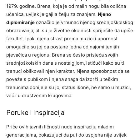
1979. godine. Brena, koja je od malih nogu bila odlična
učenica, uvijek je gajila želju za znanjem.
Njeno
diplomiranje
označilo je vrhunac njenog srednjoškolskog
obrazovanja, ali su je životne okolnosti spriječile da upiše
fakultet. Ipak, njena strast prema muzici i upornost
omogućile su joj da postane jedna od najomiljenijih
pjevačica u regionu. Brena se često prisjeća svojih
srednjoškolskih dana s nostalgijom, ističući kako su ti
trenuci oblikovali njen karakter. Njena sposobnost da se
poveže s publikom i njena snaga da izdrži u teškim
trenucima donijele su joj status ikone, ne samo u muzici,
već i u društvenim krugovima.
Poruke i Inspiracija
Priče ovih javnih ličnosti nude inspiraciju mladim
generacijama, pokazujući da put do uspjeha nije uvijek