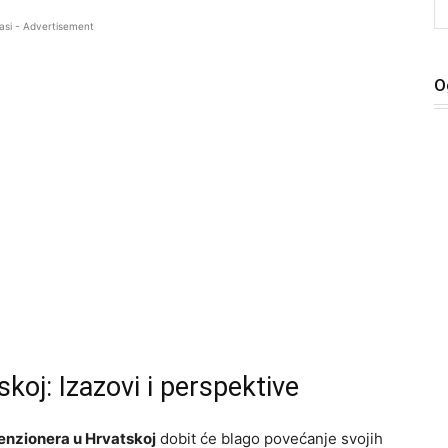
asi - Advertisement
O
koj: Izazovi i perspektive
enzionera u Hrvatskoj
dobit će blago povećanje svojih