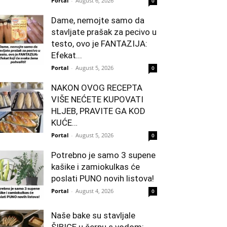
Portal
-
August 6, 2026
0
Dame, nemojte samo da
stavljate prašak za pecivo u
testo, ovo je FANTAZIJA:
Efekat...
Portal
-
August 5, 2026
0
NAKON OVOG RECEPTA
VIŠE NEĆETE KUPOVATI
HLJEB, PRAVITE GA KOD
KUĆE…
Portal
-
August 5, 2026
0
Potrebno je samo 3 supene
kašike i zamiokulkas će
poslati PUNO novih listova!
Portal
-
August 4, 2026
0
Naše bake su stavljale