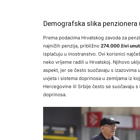
Demografska slika penzionera 
Prema podacima Hrvatskog zavoda za penzij
najnižih penzija, približno
274.000 živi unu
isplaćuju u inostranstvo. Ovi korisnici najčešć
neko vrijeme radili u Hrvatskoj. Njihovo ukl
aspekt, jer se često suočavaju s izazovima u
uvjeta i sistema doprinosa u zemljama iz koji
Hercegovine ili Srbije često se suočavaju s
doprinosa.