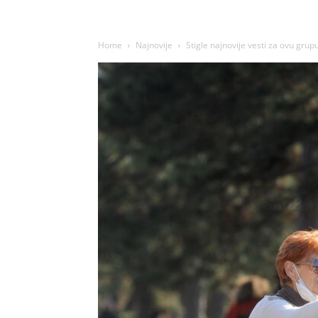
Home
Najnovije
Stigle najnovije vesti za ovu grupu