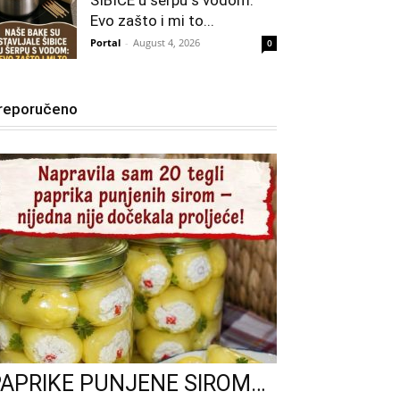
ŠIBICE u šerpu s vodom:
Evo zašto i mi to...
Portal
-
August 4, 2026
0
reporučeno
PAPRIKE PUNJENE SIROM…