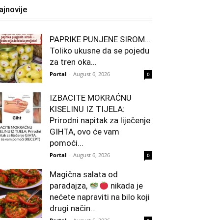
ajnovije
PAPRIKE PUNJENE SIROM…
Toliko ukusne da se pojedu
za tren oka…
Portal
-
August 6, 2026
0
IZBACITE MOKRAĆNU
KISELINU IZ TIJELA:
Prirodni napitak za liječenje
GIHTA, ovo će vam
pomoći...
Portal
-
August 6, 2026
0
Magična salata od
paradajza,
nikada je
nećete napraviti na bilo koji
drugi način…