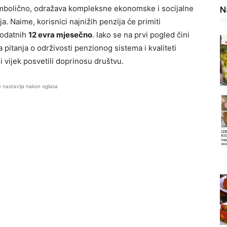
imbolično, odražava kompleksne ekonomske i socijalne
N
a. Naime, korisnici najnižih penzija će primiti
 dodatnih
12 evra mjesečno
. Iako se na prvi pogled čini
itanja o održivosti penzionog sistema i kvaliteti
ni vijek posvetili doprinosu društvu.
e nastavlja nakon oglasa