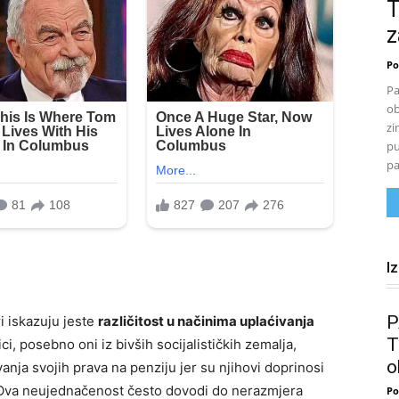
T
z
Po
Pa
ob
zi
pu
pa
I
P
i iskazuju jeste
različitost u načinima uplaćivanja
T
, posebno oni iz bivših socijalističkih zemalja,
o
nja svojih prava na penziju jer su njihovi doprinosi
a. Ova neujednačenost često dovodi do nerazmjera
Po