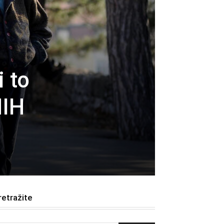
 to
NIH
retražite