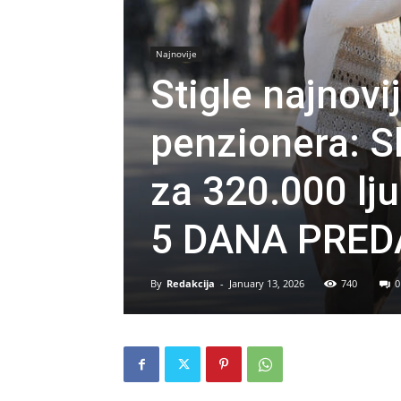
Najnovije
Stigle najnovi
penzionera: Sl
za 320.000 l
5 DANA PRED
By
Redakcija
-
January 13, 2026
740
0