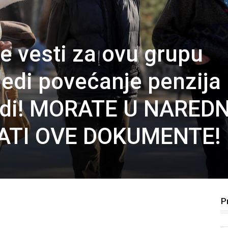
je vesti za ovu grupu
edi povećanje penzija i
judi! MORATE U NARED
ATI OVE DOKUMENTE!
P