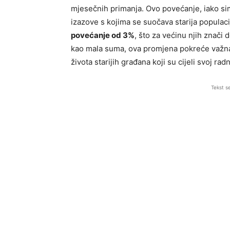
mjesečnih primanja. Ovo povećanje, iako s
izazove s kojima se suočava starija populacij
povećanje od 3%
, što za većinu njih znači
kao mala suma, ova promjena pokreće važna p
života starijih građana koji su cijeli svoj rad
Tekst s