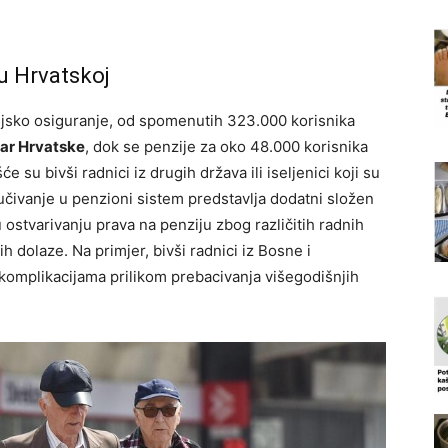
u Hrvatskoj
sko osiguranje, od spomenutih 323.000 korisnika
tar Hrvatske
, dok se penzije za oko 48.000 korisnika
e su bivši radnici iz drugih država ili iseljenici koji su
jučivanje u penzioni sistem predstavlja dodatni složen
 ostvarivanju prava na penziju zbog različitih radnih
h dolaze. Na primjer, bivši radnici iz Bosne i
 komplikacijama prilikom prebacivanja višegodišnjih