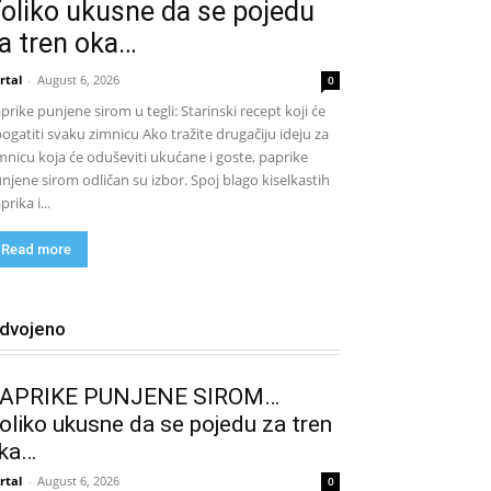
oliko ukusne da se pojedu
a tren oka…
rtal
-
August 6, 2026
0
prike punjene sirom u tegli: Starinski recept koji će
ogatiti svaku zimnicu Ako tražite drugačiju ideju za
mnicu koja će oduševiti ukućane i goste, paprike
njene sirom odličan su izbor. Spoj blago kiselkastih
prika i...
Read more
zdvojeno
APRIKE PUNJENE SIROM…
oliko ukusne da se pojedu za tren
ka…
rtal
-
August 6, 2026
0