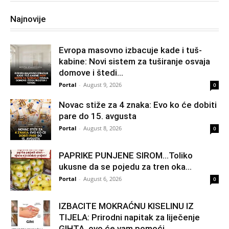
Najnovije
Evropa masovno izbacuje kade i tuš-
kabine: Novi sistem za tuširanje osvaja
domove i štedi...
Portal
-
August 9, 2026
0
Novac stiže za 4 znaka: Evo ko će dobiti
pare do 15. avgusta
Portal
-
August 8, 2026
0
PAPRIKE PUNJENE SIROM…Toliko
ukusne da se pojedu za tren oka…
Portal
-
August 6, 2026
0
IZBACITE MOKRAĆNU KISELINU IZ
TIJELA: Prirodni napitak za liječenje
GIHTA, ovo će vam pomoći...