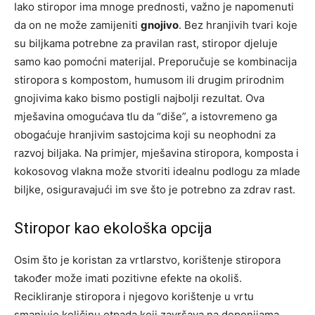
Iako stiropor ima mnoge prednosti, važno je napomenuti
da on ne može zamijeniti
gnojivo
. Bez hranjivih tvari koje
su biljkama potrebne za pravilan rast, stiropor djeluje
samo kao pomoćni materijal. Preporučuje se kombinacija
stiropora s kompostom, humusom ili drugim prirodnim
gnojivima kako bismo postigli najbolji rezultat. Ova
mješavina omogućava tlu da “diše”, a istovremeno ga
obogaćuje hranjivim sastojcima koji su neophodni za
razvoj biljaka. Na primjer, mješavina stiropora, komposta i
kokosovog vlakna može stvoriti idealnu podlogu za mlade
biljke, osiguravajući im sve što je potrebno za zdrav rast.
Stiropor kao ekološka opcija
Osim što je koristan za vrtlarstvo, korištenje stiropora
također može imati pozitivne efekte na okoliš.
Recikliranje stiropora i njegovo korištenje u vrtu
smanjuje količinu otpada koji završava na deponijama.