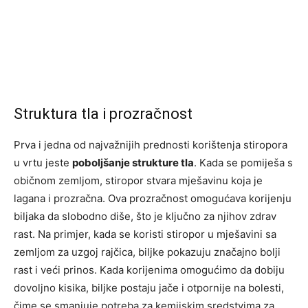
Struktura tla i prozračnost
Prva i jedna od najvažnijih prednosti korištenja stiropora
u vrtu jeste
poboljšanje strukture tla
. Kada se pomiješa s
običnom zemljom, stiropor stvara mješavinu koja je
lagana i prozračna. Ova prozračnost omogućava korijenju
biljaka da slobodno diše, što je ključno za njihov zdrav
rast. Na primjer, kada se koristi stiropor u mješavini sa
zemljom za uzgoj rajčica, biljke pokazuju značajno bolji
rast i veći prinos. Kada korijenima omogućimo da dobiju
dovoljno kisika, biljke postaju jače i otpornije na bolesti,
čime se smanjuje potreba za kemijskim sredstvima za