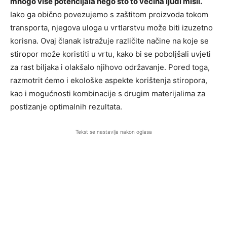
mnogo više potencijala nego što to većina ljudi misli.
Iako ga obično povezujemo s zaštitom proizvoda tokom
transporta, njegova uloga u vrtlarstvu može biti izuzetno
korisna. Ovaj članak istražuje različite načine na koje se
stiropor može koristiti u vrtu, kako bi se poboljšali uvjeti
za rast biljaka i olakšalo njihovo održavanje. Pored toga,
razmotrit ćemo i ekološke aspekte korištenja stiropora,
kao i mogućnosti kombinacije s drugim materijalima za
postizanje optimalnih rezultata.
Tekst se nastavlja nakon oglasa