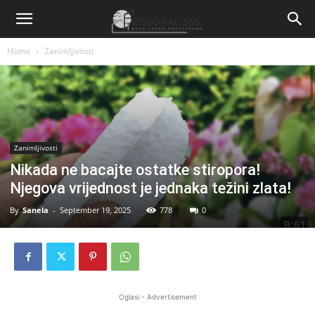
Home
Zanimljivosti
Zanimljivosti
Nikada ne bacajte ostatke stiropora!
Njegova vrijednost je jednaka težini zlata!
By
Sanela
-
September 19, 2025
778
0
Oglasi - Advertisement