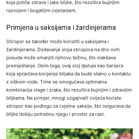
koja potiče zdrave i jake biljke, što rezultira bujnijim
razvojem i bogatijim cvjetanjem.
Primjena u saksijama i žardinjerama
Stiropor se također može koristiti u saksijama i
žardinjerama. Dodavanje sloja stiropora na dno ovih
posuda može smanjiti njihovu težinu, što olakšava
premještanje. Osim toga, ovaj sloj djeluje kao barijera
koja sprječava korijenje biljaka da bude stalno u kontaktu
s viškom vode. Time se omogućava optimalna
kombinacija vlage i zraka, što rezultira bujnijim i zdravijim
biljkama. Na primjer, mnogi uzgajivači cvijeća koriste
stiropor kao podlogu za cvjetne saksije, što osigurava da
biljke dobiju potrebnu njegu i prostor za rast.