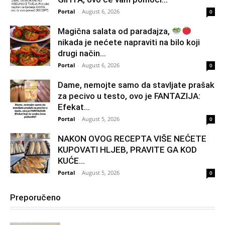
Portal
-
August 6, 2026
0
Magična salata od paradajza,
nikada je nećete napraviti na bilo koji
drugi način…
Portal
-
August 6, 2026
0
Dame, nemojte samo da stavljate prašak
za pecivo u testo, ovo je FANTAZIJA:
Efekat...
Portal
-
August 5, 2026
0
NAKON OVOG RECEPTA VIŠE NEĆETE
KUPOVATI HLJEB, PRAVITE GA KOD
KUĆE…
Portal
-
August 5, 2026
0
Preporučeno