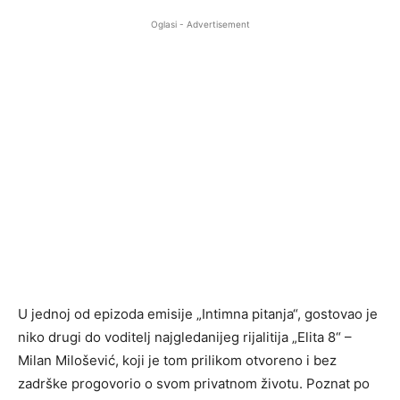
Oglasi - Advertisement
U jednoj od epizoda emisije „Intimna pitanja“, gostovao je
niko drugi do voditelj najgledanijeg rijalitija „Elita 8“ –
Milan Milošević, koji je tom prilikom otvoreno i bez
zadrške progovorio o svom privatnom životu. Poznat po