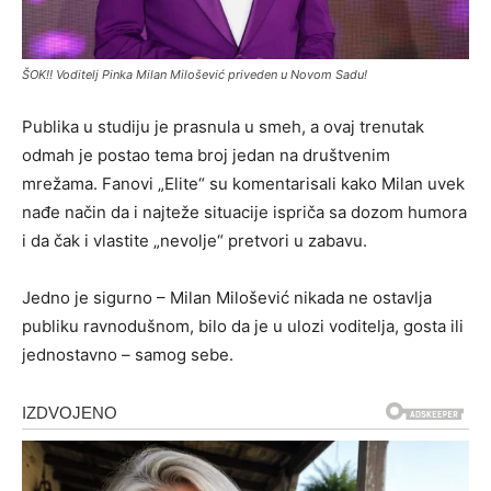
ŠOK!! Voditelj Pinka Milan Milošević priveden u Novom Sadu!
Publika u studiju je prasnula u smeh, a ovaj trenutak
odmah je postao tema broj jedan na društvenim
mrežama. Fanovi „Elite“ su komentarisali kako Milan uvek
nađe način da i najteže situacije ispriča sa dozom humora
i da čak i vlastite „nevolje“ pretvori u zabavu.
Jedno je sigurno – Milan Milošević nikada ne ostavlja
publiku ravnodušnom, bilo da je u ulozi voditelja, gosta ili
jednostavno – samog sebe.