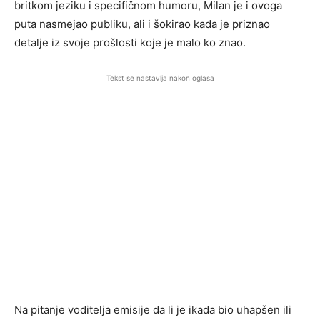
britkom jeziku i specifičnom humoru, Milan je i ovoga
puta nasmejao publiku, ali i šokirao kada je priznao
detalje iz svoje prošlosti koje je malo ko znao.
Tekst se nastavlja nakon oglasa
Na pitanje voditelja emisije da li je ikada bio uhapšen ili