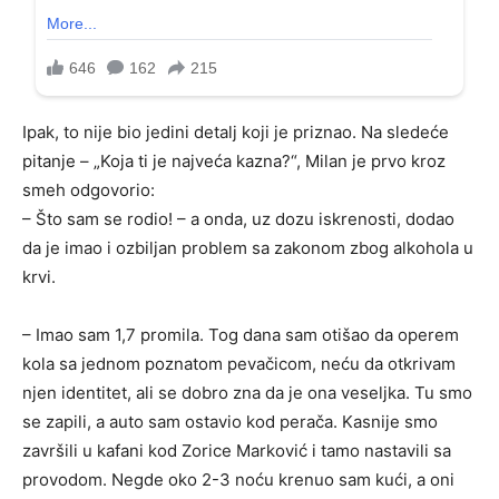
Ipak, to nije bio jedini detalj koji je priznao. Na sledeće
pitanje – „Koja ti je najveća kazna?“, Milan je prvo kroz
smeh odgovorio:
– Što sam se rodio! – a onda, uz dozu iskrenosti, dodao
da je imao i ozbiljan problem sa zakonom zbog alkohola u
krvi.
– Imao sam 1,7 promila. Tog dana sam otišao da operem
kola sa jednom poznatom pevačicom, neću da otkrivam
njen identitet, ali se dobro zna da je ona veseljka. Tu smo
se zapili, a auto sam ostavio kod perača. Kasnije smo
završili u kafani kod Zorice Marković i tamo nastavili sa
provodom. Negde oko 2-3 noću krenuo sam kući, a oni