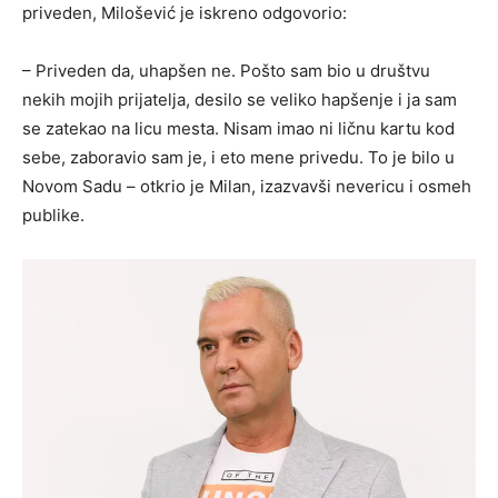
priveden, Milošević je iskreno odgovorio:
– Priveden da, uhapšen ne. Pošto sam bio u društvu
nekih mojih prijatelja, desilo se veliko hapšenje i ja sam
se zatekao na licu mesta. Nisam imao ni ličnu kartu kod
sebe, zaboravio sam je, i eto mene privedu. To je bilo u
Novom Sadu – otkrio je Milan, izazvavši nevericu i osmeh
publike.