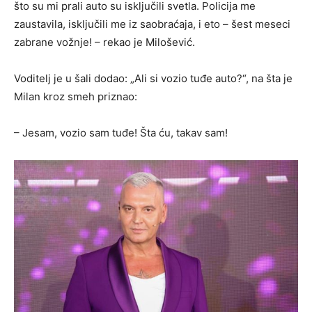
što su mi prali auto su isključili svetla. Policija me
zaustavila, isključili me iz saobraćaja, i eto – šest meseci
zabrane vožnje! – rekao je Milošević.
Voditelj je u šali dodao: „Ali si vozio tuđe auto?“, na šta je
Milan kroz smeh priznao:
– Jesam, vozio sam tuđe! Šta ću, takav sam!