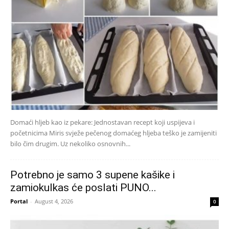
Domaći hljeb kao iz pekare: Jednostavan recept koji uspijeva i
početnicima Miris svježe pečenog domaćeg hljeba teško je zamijeniti
bilo čim drugim. Uz nekoliko osnovnih...
Potrebno je samo 3 supene kašike i
zamiokulkas će poslati PUNO...
Portal
-
August 4, 2026
0