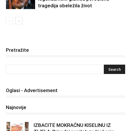
tragedija obeležila život
Pretražite
Oglasi - Advertisement
Najnovije
IZBACITE MOKRAĆNU KISELINU IZ