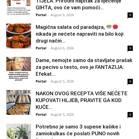
TIJELA: Prirodni napitak za liječenje
GIHTA, ovo će vam pomoći...
Portal
-
August 6, 2026
0
Magična salata od paradajza,
nikada je nećete napraviti na bilo koji
drugi način…
Portal
-
August 6, 2026
0
Dame, nemojte samo da stavljate prašak
za pecivo u testo, ovo je FANTAZIJA:
Efekat...
Portal
-
August 5, 2026
0
NAKON OVOG RECEPTA VIŠE NEĆETE
KUPOVATI HLJEB, PRAVITE GA KOD
KUĆE…
Portal
-
August 5, 2026
0
Potrebno je samo 3 supene kašike i
zamiokulkas će poslati PUNO novih