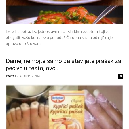
Jeste li u potrazi za jednostavnim, ali slatkim receptom koji će
obogatiti vašu kulinarsku ponudu? Čarobna salata od rajčica je
upravo ono što vam...
Dame, nemojte samo da stavljate prašak za
pecivo u testo, ovo...
Portal
-
August 5, 2026
0