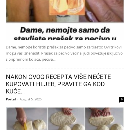
Dame, nemojte koristiti prašak za pecivo samo za tijesto: Ovi trikovi
mogu vas iznenaditi Prašak za pecivo većina ljudi povezuje isključivo
s pripremom kolača, peciva...
NAKON OVOG RECEPTA VIŠE NEĆETE
KUPOVATI HLJEB, PRAVITE GA KOD
KUĆE…
Portal
-
August 5, 2026
0