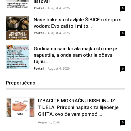
listova!
Portal
-
August 4, 2026
0
Naše bake su stavljale ŠIBICE u šerpu s
vodom: Evo zašto i mi to...
Portal
-
August 4, 2026
0
Godinama sam krivila majku što me je
napustila, a onda sam otkrila očevu
tajnu...
Portal
-
August 4, 2026
0
Preporučeno
IZBACITE MOKRAĆNU KISELINU IZ
TIJELA: Prirodni napitak za liječenje
GIHTA, ovo će vam pomoći...
August 6, 2026
0