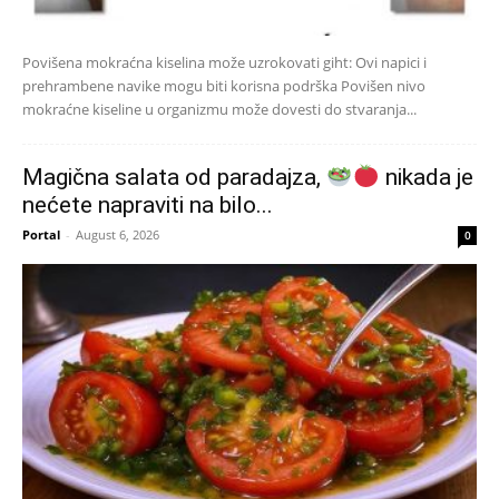
Povišena mokraćna kiselina može uzrokovati giht: Ovi napici i
prehrambene navike mogu biti korisna podrška Povišen nivo
mokraćne kiseline u organizmu može dovesti do stvaranja...
Magična salata od paradajza,
nikada je
nećete napraviti na bilo...
Portal
-
August 6, 2026
0