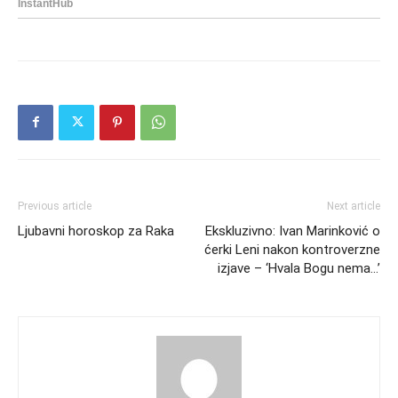
Previous article
Next article
Ljubavni horoskop za Raka
Ekskluzivno: Ivan Marinković o
ćerki Leni nakon kontroverzne
izjave – ‘Hvala Bogu nema…’