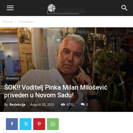
Home
Showbizz
Showbizz
ŠOK!! Voditelj Pinka Milan Milošević
priveden u Novom Sadu!
By
Redakcija
-
August 20, 2025
4732
0