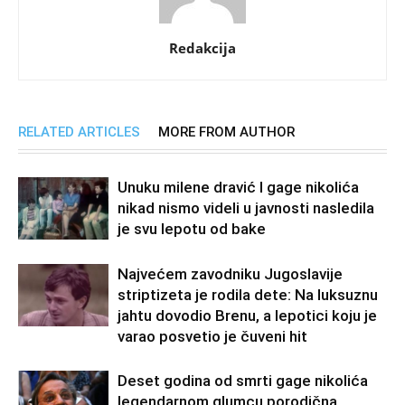
Redakcija
RELATED ARTICLES
MORE FROM AUTHOR
Unuku milene dravić I gage nikolića
nikad nismo videli u javnosti nasledila
je svu lepotu od bake
Najvećem zavodniku Jugoslavije
striptizeta je rodila dete: Na luksuznu
jahtu dovodio Brenu, a lepotici koju je
varao posvetio je čuveni hit
Deset godina od smrti gage nikolića
legendarnom glumcu porodična