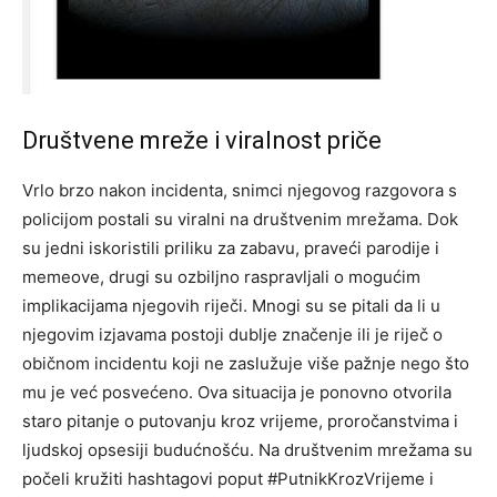
Društvene mreže i viralnost priče
Vrlo brzo nakon incidenta, snimci njegovog razgovora s
policijom postali su viralni na društvenim mrežama. Dok
su jedni iskoristili priliku za zabavu, praveći parodije i
memeove, drugi su ozbiljno raspravljali o mogućim
implikacijama njegovih riječi. Mnogi su se pitali da li u
njegovim izjavama postoji dublje značenje ili je riječ o
običnom incidentu koji ne zaslužuje više pažnje nego što
mu je već posvećeno. Ova situacija je ponovno otvorila
staro pitanje o putovanju kroz vrijeme, proročanstvima i
ljudskoj opsesiji budućnošću. Na društvenim mrežama su
počeli kružiti hashtagovi poput #PutnikKrozVrijeme i