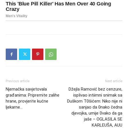
Previous article
Next article
Njemačka savjetovala
Džejla Ramović bez cenzure,
građanima: Pripremite zalihe
ispIivao intiimni snimak sa
hrane, provjerite kućne
Duškom T0šićem: Niko nije ni
ljekarne…
sanjao da 0nako čedna
djevojka, umije 0vako da ga
jaše – OGLASILA SE
KARLEUŠA, AUU