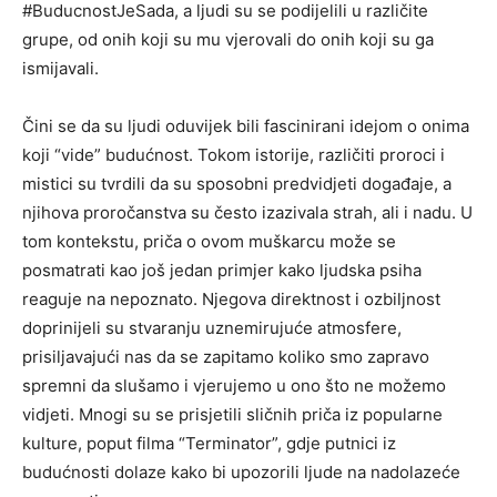
#BuducnostJeSada, a ljudi su se podijelili u različite
grupe, od onih koji su mu vjerovali do onih koji su ga
ismijavali.
Čini se da su ljudi oduvijek bili fascinirani idejom o onima
koji “vide” budućnost. Tokom istorije, različiti proroci i
mistici su tvrdili da su sposobni predvidjeti događaje, a
njihova proročanstva su često izazivala strah, ali i nadu. U
tom kontekstu, priča o ovom muškarcu može se
posmatrati kao još jedan primjer kako ljudska psiha
reaguje na nepoznato. Njegova direktnost i ozbiljnost
doprinijeli su stvaranju uznemirujuće atmosfere,
prisiljavajući nas da se zapitamo koliko smo zapravo
spremni da slušamo i vjerujemo u ono što ne možemo
vidjeti. Mnogi su se prisjetili sličnih priča iz popularne
kulture, poput filma “Terminator”, gdje putnici iz
budućnosti dolaze kako bi upozorili ljude na nadolazeće