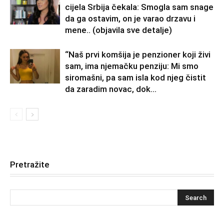
cijela Srbija čekala: Smogla sam snage
da ga ostavim, on je varao drzavu i
mene.. (objavila sve detalje)
“Naš prvi komšija je penzioner koji živi
sam, ima njemačku penziju: Mi smo
siromašni, pa sam isla kod njeg čistit
da zaradim novac, dok...
Pretražite