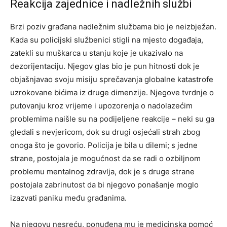
Reakcija zajednice i nadležnih službi
Brzi poziv građana nadležnim službama bio je neizbježan.
Kada su policijski službenici stigli na mjesto događaja,
zatekli su muškarca u stanju koje je ukazivalo na
dezorijentaciju. Njegov glas bio je pun hitnosti dok je
objašnjavao svoju misiju sprečavanja globalne katastrofe
uzrokovane bićima iz druge dimenzije. Njegove tvrdnje o
putovanju kroz vrijeme i upozorenja o nadolazećim
problemima naišle su na podijeljene reakcije – neki su ga
gledali s nevjericom, dok su drugi osjećali strah zbog
onoga što je govorio. Policija je bila u dilemi; s jedne
strane, postojala je mogućnost da se radi o ozbiljnom
problemu mentalnog zdravlja, dok je s druge strane
postojala zabrinutost da bi njegovo ponašanje moglo
izazvati paniku među građanima.
Na njegovu nesreću, ponuđena mu je medicinska pomoć