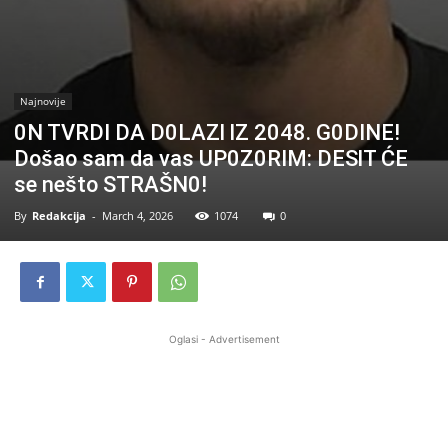
Najnovije
0N TVRDI DA D0LAZl lZ 2048. G0DINE!
Došao sam da vas UP0Z0RIM: DESlT ĆE
se nešto STRAŠN0!
By
Redakcija
-
March 4, 2026
1074
0
Oglasi - Advertisement