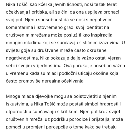
Nika Tošić, kao kćerka javnih ličnosti, nosi težak teret
očekivanja i pritiska, ali se čini da ona uspijeva pronaći
svoj put. Njena sposobnost da se nosi s negativnim
komentarima i istovremeno gradi svoj identitet na
društvenim mrežama može poslužiti kao inspiracija
mnogim mladima koji se suočavaju s sličnim izazovima.
U
svijetu gdje su društvene mreže često okružene
negativnostima, Nika pokazuje da je važno ostati vjeran
sebi i svojim vrijednostima. Ova poruka je posebno važna
u vremenu kada su mladi podložni uticaju okoline koja
često promoviše nerealna očekivanja.
Mnoge mlade djevojke mogu se poistovjetiti s njenim
iskustvima, a Nika Tošić može postati simbol hrabrosti i
otpornosti u suočavanju s kritikom. Njen put kroz svijet
društvenih mreža, uz podršku porodice i prijatelja, može
pomoći u promjeni percepcije o tome kako se trebaju