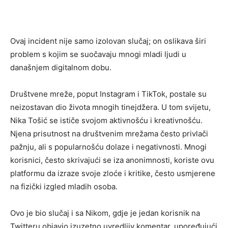
Ovaj incident nije samo izolovan slučaj; on oslikava širi
problem s kojim se suočavaju mnogi mladi ljudi u
današnjem digitalnom dobu.
Društvene mreže, poput Instagram i TikTok, postale su
neizostavan dio života mnogih tinejdžera. U tom svijetu,
Nika Tošić se ističe svojom aktivnošću i kreativnošću.
Njena prisutnost na društvenim mrežama često privlači
pažnju, ali s popularnošću dolaze i negativnosti. Mnogi
korisnici, često skrivajući se iza anonimnosti, koriste ovu
platformu da izraze svoje zloće i kritike, često usmjerene
na fizički izgled mladih osoba.
Ovo je bio slučaj i sa Nikom, gdje je jedan korisnik na
Twitteru objavio izuzetno uvredljiv komentar, upoređujući