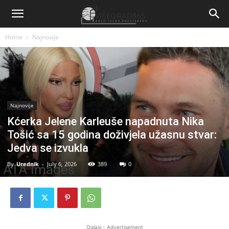
Home
Najnovije
Najnovije
Kćerka Jelene Karleuše napadnuta Nika
Tošić sa 15 godina doživjela užasnu stvar:
Jedva se izvukla
By
Urednik
-
July 6, 2026
389
0
Oglasi - Advertisement