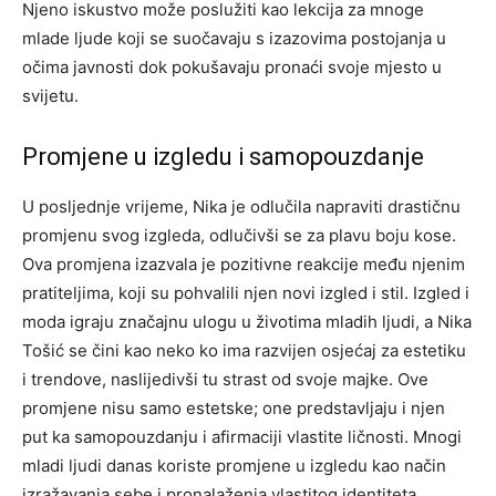
Njeno iskustvo može poslužiti kao lekcija za mnoge
mlade ljude koji se suočavaju s izazovima postojanja u
očima javnosti dok pokušavaju pronaći svoje mjesto u
svijetu.
Promjene u izgledu i samopouzdanje
U posljednje vrijeme, Nika je odlučila napraviti drastičnu
promjenu svog izgleda, odlučivši se za plavu boju kose.
Ova promjena izazvala je pozitivne reakcije među njenim
pratiteljima, koji su pohvalili njen novi izgled i stil. Izgled i
moda igraju značajnu ulogu u životima mladih ljudi, a Nika
Tošić se čini kao neko ko ima razvijen osjećaj za estetiku
i trendove, naslijedivši tu strast od svoje majke. Ove
promjene nisu samo estetske; one predstavljaju i njen
put ka samopouzdanju i afirmaciji vlastite ličnosti. Mnogi
mladi ljudi danas koriste promjene u izgledu kao način
izražavanja sebe i pronalaženja vlastitog identiteta.