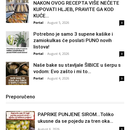
NAKON OVOG RECEPTA VIŠE NEĆETE
KUPOVATI HLJEB, PRAVITE GA KOD
KUĆE…
Portal
-
August 5, 2026
0
Potrebno je samo 3 supene kašike i
zamiokulkas će poslati PUNO novih
listova!
Portal
-
August 4, 2026
0
Naše bake su stavljale ŠIBICE u šerpu s
vodom: Evo zašto i mi to...
Portal
-
August 4, 2026
0
Preporučeno
PAPRIKE PUNJENE SIROM…Toliko
ukusne da se pojedu za tren oka…
August 6, 2026
0