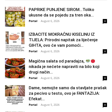
PAPRIKE PUNJENE SIROM…Toliko
ukusne da se pojedu za tren oka…
Portal
-
August 6, 2026
0
IZBACITE MOKRAĆNU KISELINU IZ
TIJELA: Prirodni napitak za liječenje
GIHTA, ovo će vam pomoći...
Portal
-
August 6, 2026
0
Magična salata od paradajza,
nikada je nećete napraviti na bilo koji
drugi način…
Portal
-
August 6, 2026
0
Dame, nemojte samo da stavljate prašak
za pecivo u testo, ovo je FANTAZIJA:
Efekat...
Portal
-
August 5, 2026
0