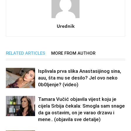
Urednik
RELATED ARTICLES
MORE FROM AUTHOR
Isplivala prva slika Anastasijinog sina,
auu, šta mu se desilo? Jel ovo neko
0b0Ijenje? (video)
Tamara Vučić objavila vijest koju je
cijela Srbija čekala: Smogla sam snage
da ga ostavim, on je varao drzavu i
mene.. (objavila sve detalje)