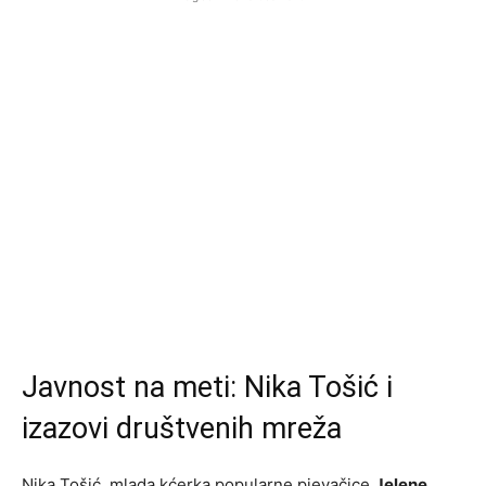
Javnost na meti: Nika Tošić i
izazovi društvenih mreža
Nika Tošić, mlada kćerka popularne pjevačice
Jelene