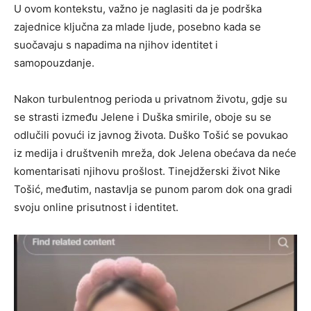
U ovom kontekstu, važno je naglasiti da je podrška
zajednice ključna za mlade ljude, posebno kada se
suočavaju s napadima na njihov identitet i
samopouzdanje.
Nakon turbulentnog perioda u privatnom životu, gdje su
se strasti između Jelene i Duška smirile, oboje su se
odlučili povući iz javnog života. Duško Tošić se povukao
iz medija i društvenih mreža, dok Jelena obećava da neće
komentarisati njihovu prošlost. Tinejdžerski život Nike
Tošić, međutim, nastavlja se punom parom dok ona gradi
svoju online prisutnost i identitet.