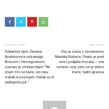
Previous article
Next article
Šokantne riječi Zlatana
Ovo je istina o testamentu
Ibrahimovića odzvanjaju
Marinka Rokvića: Ovako je pred
Bosnom i Hercegovinom,
smrt podijelio imovinu – sve
izazvao je strašan bijes! “Ne
ostavio ovoj zeni, svi je dobro
znam što se bune, oni nisu
znate, rijaliti igracica
trebali ni postojati, trebali su ih
isk0rijeniti još..”