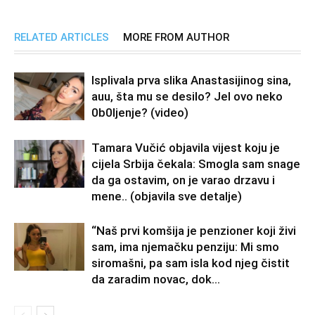
RELATED ARTICLES
MORE FROM AUTHOR
Isplivala prva slika Anastasijinog sina,
auu, šta mu se desilo? Jel ovo neko
0b0Ijenje? (video)
Tamara Vučić objavila vijest koju je
cijela Srbija čekala: Smogla sam snage
da ga ostavim, on je varao drzavu i
mene.. (objavila sve detalje)
“Naš prvi komšija je penzioner koji živi
sam, ima njemačku penziju: Mi smo
siromašni, pa sam isla kod njeg čistit
da zaradim novac, dok...