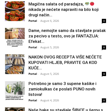
Magična salata od paradajza,
nikada je nećete napraviti na bilo koji
drugi način…
Portal
-
August 6, 2026
0
Dame, nemojte samo da stavljate prašak
za pecivo u testo, ovo je FANTAZIJA:
Efekat...
Portal
-
August 5, 2026
0
NAKON OVOG RECEPTA VIŠE NEĆETE
KUPOVATI HLJEB, PRAVITE GA KOD
KUĆE…
Portal
-
August 5, 2026
0
Potrebno je samo 3 supene kašike i
zamiokulkas će poslati PUNO novih
listova!
Portal
-
August 4, 2026
0
Naše bake su stavljale ŠIBICE u šerpu s