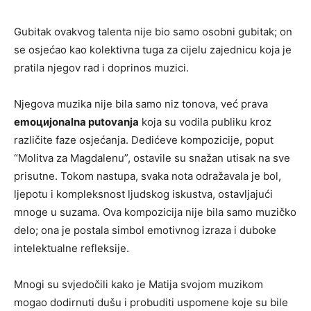
Gubitak ovakvog talenta nije bio samo osobni gubitak; on
se osjećao kao kolektivna tuga za cijelu zajednicu koja je
pratila njegov rad i doprinos muzici.
Njegova muzika nije bila samo niz tonova, već prava
emoцијonalna putovanja
koja su vodila publiku kroz
različite faze osjećanja. Dedićeve kompozicije, poput
“Molitva za Magdalenu”, ostavile su snažan utisak na sve
prisutne. Tokom nastupa, svaka nota odražavala je bol,
ljepotu i kompleksnost ljudskog iskustva, ostavljajući
mnoge u suzama. Ova kompozicija nije bila samo muzičko
delo; ona je postala simbol emotivnog izraza i duboke
intelektualne refleksije.
Mnogi su svjedočili kako je Matija svojom muzikom
mogao dodirnuti dušu i probuditi uspomene koje su bile