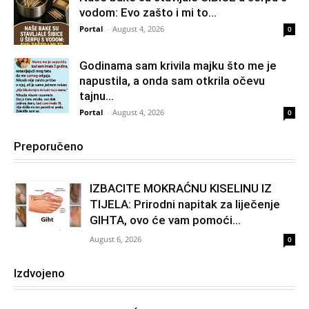
vodom: Evo zašto i mi to...
Portal
-
August 4, 2026
0
Godinama sam krivila majku što me je
napustila, a onda sam otkrila očevu
tajnu...
Portal
-
August 4, 2026
0
Preporučeno
IZBACITE MOKRAĆNU KISELINU IZ
TIJELA: Prirodni napitak za liječenje
GIHTA, ovo će vam pomoći...
August 6, 2026
0
Izdvojeno