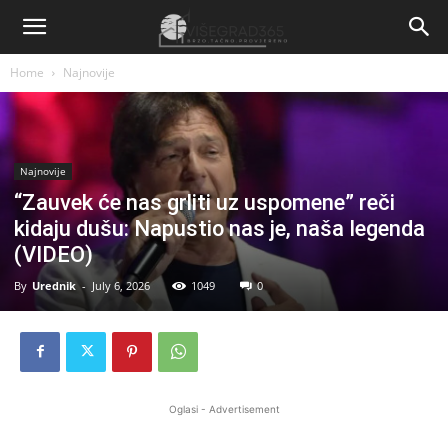
Home
Najnovije
Najnovije
“Zauvek će nas grliti uz uspomene” reči
kidaju dušu: Napustio nas je, naša Iegenda
(VIDEO)
By
Urednik
-
July 6, 2026
1049
0
Oglasi - Advertisement