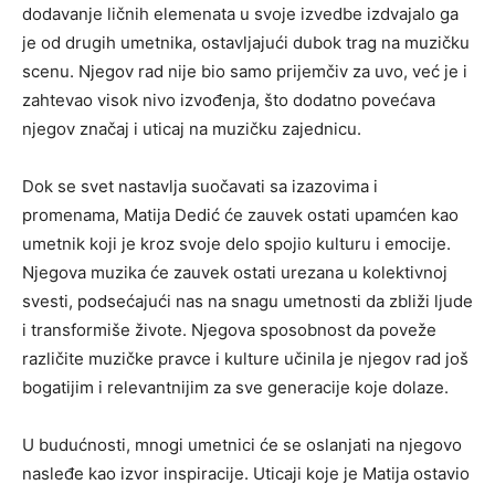
dodavanje ličnih elemenata u svoje izvedbe izdvajalo ga
je od drugih umetnika, ostavljajući dubok trag na muzičku
scenu. Njegov rad nije bio samo prijemčiv za uvo, već je i
zahtevao visok nivo izvođenja, što dodatno povećava
njegov značaj i uticaj na muzičku zajednicu.
Dok se svet nastavlja suočavati sa izazovima i
promenama, Matija Dedić će zauvek ostati upamćen kao
umetnik koji je kroz svoje delo spojio kulturu i emocije.
Njegova muzika će zauvek ostati urezana u kolektivnoj
svesti, podsećajući nas na snagu umetnosti da zbliži ljude
i transformiše živote. Njegova sposobnost da poveže
različite muzičke pravce i kulture učinila je njegov rad još
bogatijim i relevantnijim za sve generacije koje dolaze.
U budućnosti, mnogi umetnici će se oslanjati na njegovo
nasleđe kao izvor inspiracije. Uticaji koje je Matija ostavio