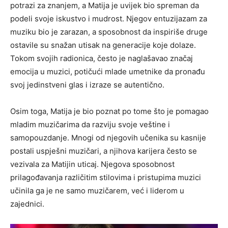
potrazi za znanjem, a Matija je uvijek bio spreman da
podeli svoje iskustvo i mudrost. Njegov entuzijazam za
muziku bio je zarazan, a sposobnost da inspiriše druge
ostavile su snažan utisak na generacije koje dolaze.
Tokom svojih radionica, često je naglašavao značaj
emocija u muzici, potičući mlade umetnike da pronađu
svoj jedinstveni glas i izraze se autentično.
Osim toga, Matija je bio poznat po tome što je pomagao
mladim muzičarima da razviju svoje veštine i
samopouzdanje. Mnogi od njegovih učenika su kasnije
postali uspješni muzičari, a njihova karijera često se
vezivala za Matijin uticaj. Njegova sposobnost
prilagođavanja različitim stilovima i pristupima muzici
učinila ga je ne samo muzičarem, već i liderom u
zajednici.