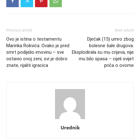
Previous article
Next article
Ovo je istina o testamentu
Dječak (15) umro zbog
Marinka Rokvića: Ovako je pred
bolesne šale drugova:
smrt podijelio imovinu – sve
Eksplodirala su mu crijeva, nije
ostavio ovoj zeni, svi je dobro
mu bilo spasa – cijeli svijet
znate, rijaliti igracica
priča o ovome
Urednik