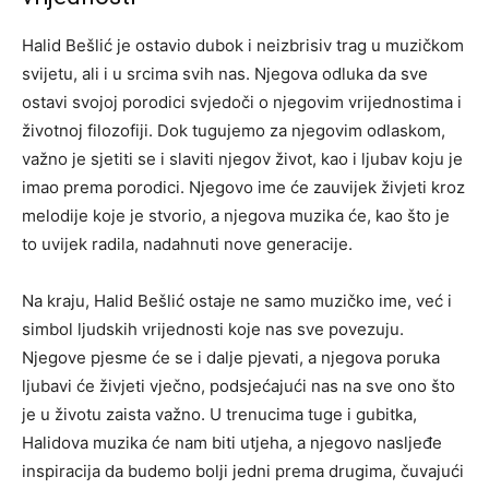
Halid Bešlić je ostavio dubok i neizbrisiv trag u muzičkom
svijetu, ali i u srcima svih nas. Njegova odluka da sve
ostavi svojoj porodici svjedoči o njegovim vrijednostima i
životnoj filozofiji. Dok tugujemo za njegovim odlaskom,
važno je sjetiti se i slaviti njegov život, kao i ljubav koju je
imao prema porodici. Njegovo ime će zauvijek živjeti kroz
melodije koje je stvorio, a njegova muzika će, kao što je
to uvijek radila, nadahnuti nove generacije.
Na kraju, Halid Bešlić ostaje ne samo muzičko ime, već i
simbol ljudskih vrijednosti koje nas sve povezuju.
Njegove pjesme će se i dalje pjevati, a njegova poruka
ljubavi će živjeti vječno, podsjećajući nas na sve ono što
je u životu zaista važno. U trenucima tuge i gubitka,
Halidova muzika će nam biti utjeha, a njegovo nasljeđe
inspiracija da budemo bolji jedni prema drugima, čuvajući