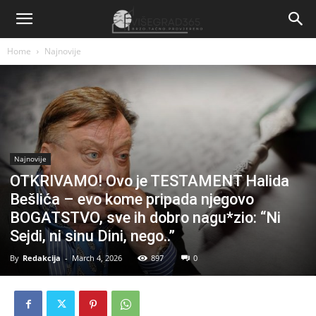
Home
Najnovije
Najnovije
OTKRIVAMO! Ovo je TESTAMENT Halida
Bešlića – evo kome pripada njegovo
BOGATSTVO, sve ih dobro nagu*zio: “Ni
Sejdi, ni sinu Dini, nego..”
By
Redakcija
-
March 4, 2026
897
0