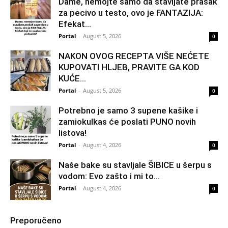
Dame, nemojte samo da stavljate prašak
za pecivo u testo, ovo je FANTAZIJA:
Efekat...
Portal
-
August 5, 2026
0
NAKON OVOG RECEPTA VIŠE NEĆETE
KUPOVATI HLJEB, PRAVITE GA KOD
KUĆE…
Portal
-
August 5, 2026
0
Potrebno je samo 3 supene kašike i
zamiokulkas će poslati PUNO novih
listova!
Portal
-
August 4, 2026
0
Naše bake su stavljale ŠIBICE u šerpu s
vodom: Evo zašto i mi to...
Portal
-
August 4, 2026
0
Preporučeno