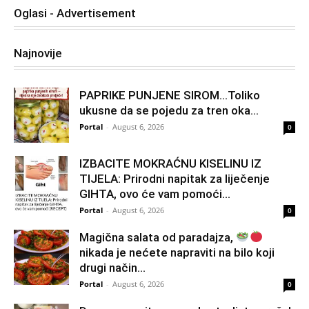
Oglasi - Advertisement
Najnovije
PAPRIKE PUNJENE SIROM…Toliko
ukusne da se pojedu za tren oka…
Portal
-
August 6, 2026
0
IZBACITE MOKRAĆNU KISELINU IZ
TIJELA: Prirodni napitak za liječenje
GIHTA, ovo će vam pomoći...
Portal
-
August 6, 2026
0
Magična salata od paradajza,
nikada je nećete napraviti na bilo koji
drugi način…
Portal
-
August 6, 2026
0