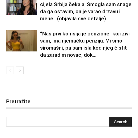
cijela Srbija čekala: Smogla sam snage
da ga ostavim, on je varao drzavu i
mene.. (objavila sve detalje)
“Naš prvi komšija je penzioner koji živi
sam, ima njemačku penziju: Mi smo
siromašni, pa sam isla kod njeg čistit
da zaradim novac, dok...
Pretražite