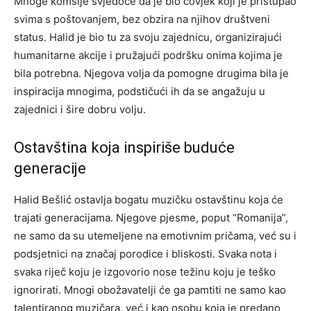
Mnoge komšije svjedoče da je bio čovjek koji je pristupao
svima s poštovanjem, bez obzira na njihov društveni
status. Halid je bio tu za svoju zajednicu, organizirajući
humanitarne akcije i pružajući podršku onima kojima je
bila potrebna. Njegova volja da pomogne drugima bila je
inspiracija mnogima, podstičući ih da se angažuju u
zajednici i šire dobru volju.
Ostavština koja inspiriše buduće
generacije
Halid Bešlić ostavlja bogatu muzičku ostavštinu koja će
trajati generacijama. Njegove pjesme, poput “Romanija”,
ne samo da su utemeljene na emotivnim pričama, već su i
podsjetnici na značaj porodice i bliskosti. Svaka nota i
svaka riječ koju je izgovorio nose težinu koju je teško
ignorirati. Mnogi obožavatelji će ga pamtiti ne samo kao
talentiranog muzičara, već i kao osobu koja je predano