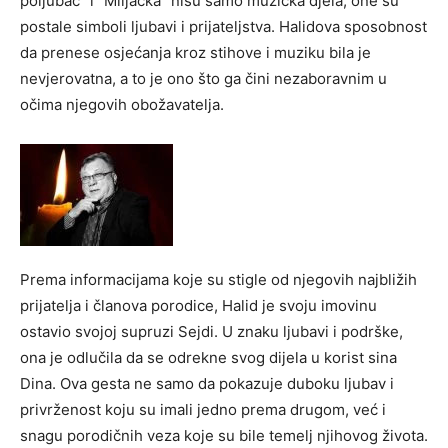
poljubac” i “Miljacka” nisu samo muzička djela; one su
postale simboli ljubavi i prijateljstva. Halidova sposobnost
da prenese osjećanja kroz stihove i muziku bila je
nevjerovatna, a to je ono što ga čini nezaboravnim u
očima njegovih obožavatelja.
Prema informacijama koje su stigle od njegovih najbližih
prijatelja i članova porodice, Halid je svoju imovinu
ostavio svojoj supruzi Sejdi. U znaku ljubavi i podrške,
ona je odlučila da se odrekne svog dijela u korist sina
Dina. Ova gesta ne samo da pokazuje duboku ljubav i
privrženost koju su imali jedno prema drugom, već i
snagu porodičnih veza koje su bile temelj njihovog života.