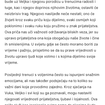
bude uz Veljka i njegovu porodicu u trenucima radosti i
tuge, kao i njegov doprinos njihovim životima, ostaviti će
neizbrisiv trag. Njegovo naslijeđe neće nestati; ono će
živjeti kroz svaku priču koju dijelimo, svaki osmijeh koji
poklonimo i svaku ruku koju pružimo u znak prijateljstva.
Ova priča nas uči važnosti održavanja bliskih veza, jer su
upravo prijateljstva ona koja obogaćuju naše živote i čine
ih smislenijima. U svijetu gdje se često moramo boriti za
vrijeme i pažnju, prisjetimo se da su prave vrijednosti u
životu upravo ljudi koje volimo i s kojima dijelimo svoje
vrijeme.
Posljednji trenuci s voljenima često su ispunjeni snažnim
emocijama, ali nas također podsjećaju na to koliko su
važni dani koje provodimo zajedno. Kroz sjećanja na
Vuka, Veljko i svi koji su ga poznavali, mogu nastaviti
njegovati vrijednosti prijateljstva, ljubavi i lojalnosti. Ova