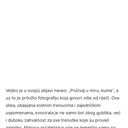
Veljko je u svojoj objavi naveo: „Počivaj u miru, kume“, a
uz to je priložio fotografiju koja govori više od riječi. Ova
slika, obasjana sretnim trenucima i zajedničkim
uspomenama, evocirala je ne samo bol zbog gubitka, već
i duboku zahvalnost za sve trenutke koje su proveli
zajedno. Njihovo prijateljstvo nije se temeljilo samo na