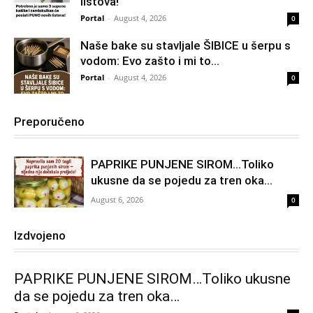
listova!
Portal
-
August 4, 2026
0
Naše bake su stavljale ŠIBICE u šerpu s
vodom: Evo zašto i mi to...
Portal
-
August 4, 2026
0
Preporučeno
PAPRIKE PUNJENE SIROM…Toliko
ukusne da se pojedu za tren oka…
August 6, 2026
0
Izdvojeno
PAPRIKE PUNJENE SIROM…Toliko ukusne
da se pojedu za tren oka…