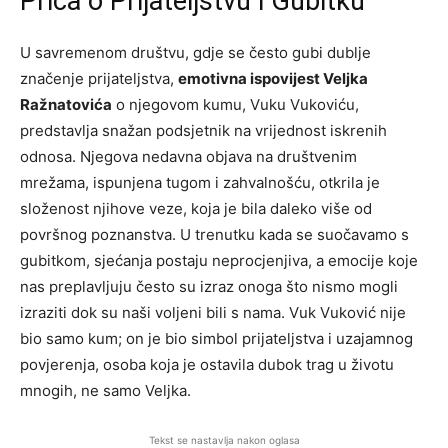
Priča o Prijateljstvu i Gubitku
U savremenom društvu, gdje se često gubi dublje
značenje prijateljstva,
emotivna ispovijest Veljka
Ražnatovića
o njegovom kumu, Vuku Vukoviću,
predstavlja snažan podsjetnik na vrijednost iskrenih
odnosa. Njegova nedavna objava na društvenim
mrežama, ispunjena tugom i zahvalnošću, otkrila je
složenost njihove veze, koja je bila daleko više od
površnog poznanstva. U trenutku kada se suočavamo s
gubitkom, sjećanja postaju neprocjenjiva, a emocije koje
nas preplavljuju često su izraz onoga što nismo mogli
izraziti dok su naši voljeni bili s nama. Vuk Vuković nije
bio samo kum; on je bio simbol prijateljstva i uzajamnog
povjerenja, osoba koja je ostavila dubok trag u životu
mnogih, ne samo Veljka.
Tekst se nastavlja nakon oglasa