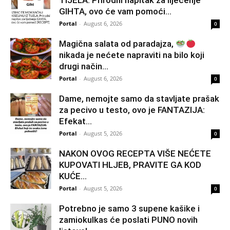
TIJELA: Prirodni napitak za liječenje
GIHTA, ovo će vam pomoći...
Portal
-
August 6, 2026
0
Magična salata od paradajza,
nikada je nećete napraviti na bilo koji
drugi način…
Portal
-
August 6, 2026
0
Dame, nemojte samo da stavljate prašak
za pecivo u testo, ovo je FANTAZIJA:
Efekat...
Portal
-
August 5, 2026
0
NAKON OVOG RECEPTA VIŠE NEĆETE
KUPOVATI HLJEB, PRAVITE GA KOD
KUĆE…
Portal
-
August 5, 2026
0
Potrebno je samo 3 supene kašike i
zamiokulkas će poslati PUNO novih