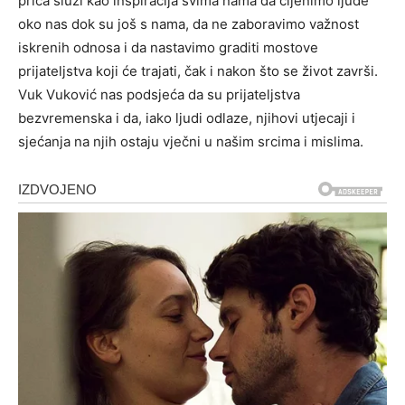
priča služi kao inspiracija svima nama da cijenimo ljude
oko nas dok su još s nama, da ne zaboravimo važnost
iskrenih odnosa i da nastavimo graditi mostove
prijateljstva koji će trajati, čak i nakon što se život završi.
Vuk Vuković nas podsjeća da su prijateljstva
bezvremenska i da, iako ljudi odlaze, njihovi utjecaji i
sjećanja na njih ostaju vječni u našim srcima i mislima.