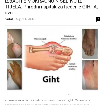
IZBACITE MOKRAĆNU KISELINU IZ
TIJELA: Prirodni napitak za liječenje GIHTA,
ovo...
Portal
-
August 6, 2026
0
Povišena mokraćna kiselina može uzrokovati giht: Ovi napici i