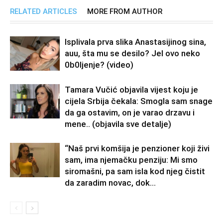
RELATED ARTICLES
MORE FROM AUTHOR
Isplivala prva slika Anastasijinog sina,
auu, šta mu se desilo? Jel ovo neko
0b0Ijenje? (video)
Tamara Vučić objavila vijest koju je
cijela Srbija čekala: Smogla sam snage
da ga ostavim, on je varao drzavu i
mene.. (objavila sve detalje)
“Naš prvi komšija je penzioner koji živi
sam, ima njemačku penziju: Mi smo
siromašni, pa sam isla kod njeg čistit
da zaradim novac, dok...