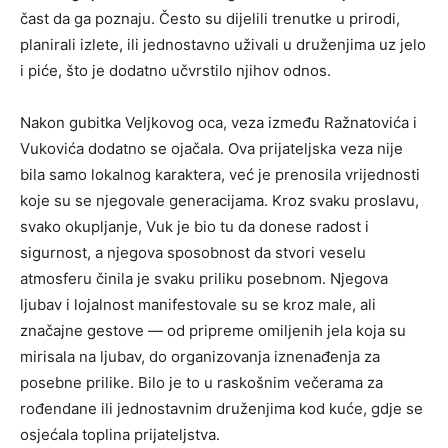
čast da ga poznaju. Često su dijelili trenutke u prirodi,
planirali izlete, ili jednostavno uživali u druženjima uz jelo
i piće, što je dodatno učvrstilo njihov odnos.
Nakon gubitka Veljkovog oca, veza između Ražnatovića i
Vukovića dodatno se ojačala. Ova prijateljska veza nije
bila samo lokalnog karaktera, već je prenosila vrijednosti
koje su se njegovale generacijama. Kroz svaku proslavu,
svako okupljanje, Vuk je bio tu da donese radost i
sigurnost, a njegova sposobnost da stvori veselu
atmosferu činila je svaku priliku posebnom. Njegova
ljubav i lojalnost manifestovale su se kroz male, ali
značajne gestove — od pripreme omiljenih jela koja su
mirisala na ljubav, do organizovanja iznenađenja za
posebne prilike. Bilo je to u raskošnim večerama za
rođendane ili jednostavnim druženjima kod kuće, gdje se
osjećala toplina prijateljstva.