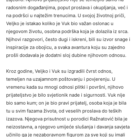
radosnim događanjima, poput proslava i okupljanja, već i
na podršci u najtežim trenucima. U svojoj životnoj priči,
Veljko je istakao koliko je Vuk bio važan oslonac u
njegovom životu, osobna podrška koja je dolazila iz srca.
Njihovi razgovori, često dugi i iskreni, bili su izvor snage i
inspiracije za obojicu, a svaka avantura koju su zajedno
prošli dodavala je dodatni sloj dubine njihovom odnosu.
Kroz godine, Veljko i Vuk su izgradili čvrst odnos,
temeljen na uzajamnom poštovanju i povjerenju. U
vremenu kada su mnogi odnosi plitki i površni, njihovo
prijateljstvo je bilo svjetionik nade i sigurnosti. Vuk nije
bio samo kum; on je bio pravi prijatelj, osoba koja je bila
tu u svim fazama života, od veselih proslava do teških
izazova. Njegova prisutnost u porodici Ražnatović bila je
neizostavna, a njegovo umijeće slušanja i davanja savjeta
učinilo ga je nezaboravnom figurom za sve koji su imali