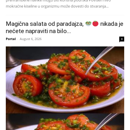
prehrambene navike mogu biti korisna podrška Povišen nivo
mokraćne kiseline u organizmu može dovesti do stvaranja...
Magična salata od paradajza,
nikada je
nećete napraviti na bilo...
Portal
-
August 6, 2026
0