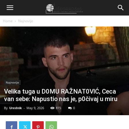
Home
Najnovije
Najnovije
Velika tuga u D0MU RAŽNAT0VlĆ, Ceca
van sebe: Napustio nas je, p0čivaj u miru
By
Urednik
-
May 9, 2026
815
0