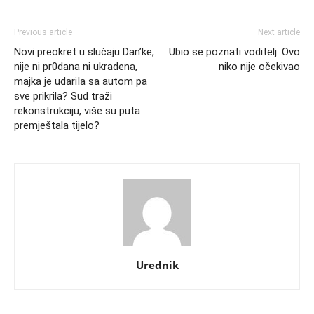
Previous article
Next article
Novi preokret u slučaju Dan’ke,
Ubio se poznati voditelj: Ovo
nije ni pr0dana ni ukradena,
niko nije očekivao
majka je udariIa sa autom pa
sve prikrila? Sud traži
rekonstrukciju, više su puta
premještala tijelo?
Urednik