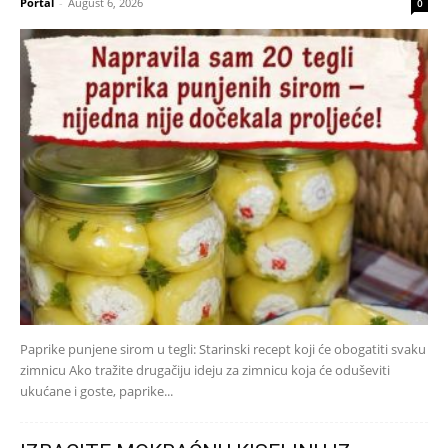
Portal
-
August 6, 2026
0
Paprike punjene sirom u tegli: Starinski recept koji će obogatiti svaku
zimnicu Ako tražite drugačiju ideju za zimnicu koja će oduševiti
ukućane i goste, paprike...