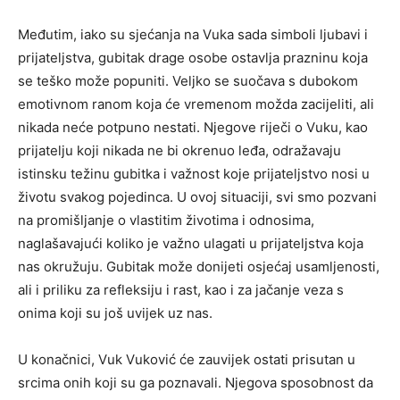
Međutim, iako su sjećanja na Vuka sada simboli ljubavi i
prijateljstva, gubitak drage osobe ostavlja prazninu koja
se teško može popuniti. Veljko se suočava s dubokom
emotivnom ranom koja će vremenom možda zacijeliti, ali
nikada neće potpuno nestati. Njegove riječi o Vuku, kao
prijatelju koji nikada ne bi okrenuo leđa, odražavaju
istinsku težinu gubitka i važnost koje prijateljstvo nosi u
životu svakog pojedinca. U ovoj situaciji, svi smo pozvani
na promišljanje o vlastitim životima i odnosima,
naglašavajući koliko je važno ulagati u prijateljstva koja
nas okružuju. Gubitak može donijeti osjećaj usamljenosti,
ali i priliku za refleksiju i rast, kao i za jačanje veza s
onima koji su još uvijek uz nas.
U konačnici, Vuk Vuković će zauvijek ostati prisutan u
srcima onih koji su ga poznavali. Njegova sposobnost da