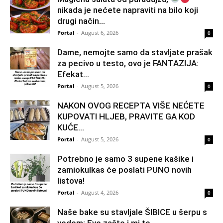
nikada je nećete napraviti na bilo koji
drugi način…
Portal
-
August 6, 2026
0
Dame, nemojte samo da stavljate prašak
za pecivo u testo, ovo je FANTAZIJA:
Efekat...
Portal
-
August 5, 2026
0
NAKON OVOG RECEPTA VIŠE NEĆETE
KUPOVATI HLJEB, PRAVITE GA KOD
KUĆE…
Portal
-
August 5, 2026
0
Potrebno je samo 3 supene kašike i
zamiokulkas će poslati PUNO novih
listova!
Portal
-
August 4, 2026
0
Naše bake su stavljale ŠIBICE u šerpu s