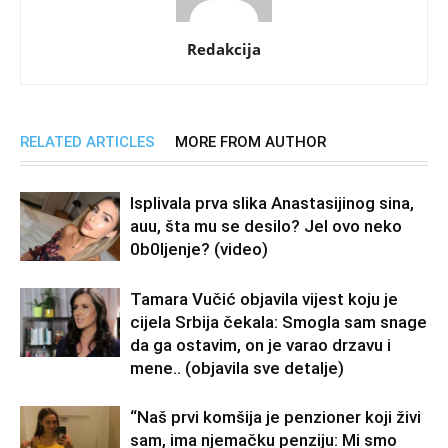
Redakcija
RELATED ARTICLES
MORE FROM AUTHOR
Isplivala prva slika Anastasijinog sina,
auu, šta mu se desilo? Jel ovo neko
0b0Ijenje? (video)
Tamara Vučić objavila vijest koju je
cijela Srbija čekala: Smogla sam snage
da ga ostavim, on je varao drzavu i
mene.. (objavila sve detalje)
“Naš prvi komšija je penzioner koji živi
sam, ima njemačku penziju: Mi smo