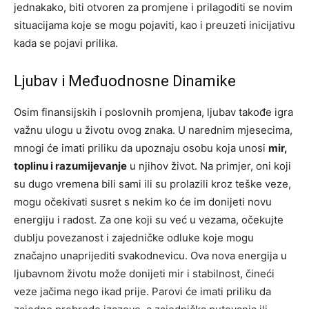
jednakako, biti otvoren za promjene i prilagoditi se novim
situacijama koje se mogu pojaviti, kao i preuzeti inicijativu
kada se pojavi prilika.
Ljubav i Međuodnosne Dinamike
Osim finansijskih i poslovnih promjena, ljubav takođe igra
važnu ulogu u životu ovog znaka. U narednim mjesecima,
mnogi će imati priliku da upoznaju osobu koja unosi
mir,
toplinu i razumijevanje
u njihov život. Na primjer, oni koji
su dugo vremena bili sami ili su prolazili kroz teške veze,
mogu očekivati susret s nekim ko će im donijeti novu
energiju i radost. Za one koji su već u vezama, očekujte
dublju povezanost i zajedničke odluke koje mogu
značajno unaprijediti svakodnevicu. Ova nova energija u
ljubavnom životu može donijeti mir i stabilnost, čineći
veze jačima nego ikad prije. Parovi će imati priliku da