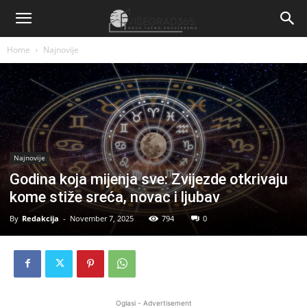
Home
Najnovije
Najnovije
Godina koja mijenja sve: Zvijezde otkrivaju
kome stiže sreća, novac i ljubav
By
Redakcija
-
November 7, 2025
794
0
Oglasi - Advertisement