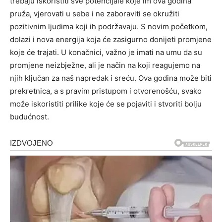
trebaju iskoristiti sve potencijale koje im ova godina
pruža, vjerovati u sebe i ne zaboraviti se okružiti
pozitivnim ljudima koji ih podržavaju. S novim početkom,
dolazi i nova energija koja će zasigurno donijeti promjene
koje će trajati. U konačnici, važno je imati na umu da su
promjene neizbježne, ali je način na koji reagujemo na
njih ključan za naš napredak i sreću. Ova godina može biti
prekretnica, a s pravim pristupom i otvorenošću, svako
može iskoristiti prilike koje će se pojaviti i stvoriti bolju
budućnost.