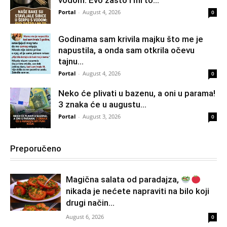
vodom: Evo zašto i mi to...
Portal
-
August 4, 2026
0
Godinama sam krivila majku što me je
napustila, a onda sam otkrila očevu
tajnu...
Portal
-
August 4, 2026
0
Neko će plivati u bazenu, a oni u parama!
3 znaka će u augustu...
Portal
-
August 3, 2026
0
Preporučeno
Magična salata od paradajza,
nikada je nećete napraviti na bilo koji
drugi način…
August 6, 2026
0