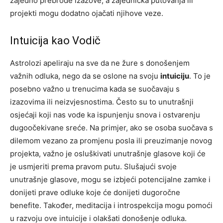
zajedno prebrode izazove, a zajednička putovanja ili
projekti mogu dodatno ojačati njihove veze.
Intuicija kao Vodič
Astrolozi apeliraju na sve da ne žure s donošenjem
važnih odluka, nego da se oslone na svoju
intuiciju
. To je
posebno važno u trenucima kada se suočavaju s
izazovima ili neizvjesnostima. Često su to unutrašnji
osjećaji koji nas vode ka ispunjenju snova i ostvarenju
dugoočekivane sreće. Na primjer, ako se osoba suočava s
dilemom vezano za promjenu posla ili preuzimanje novog
projekta, važno je osluškivati unutrašnje glasove koji će
je usmjeriti prema pravom putu. Slušajući svoje
unutrašnje glasove, mogu se izbjeći potencijalne zamke i
donijeti prave odluke koje će donijeti dugoročne
benefite. Također, meditacija i introspekcija mogu pomoći
u razvoju ove intuicije i olakšati donošenje odluka.