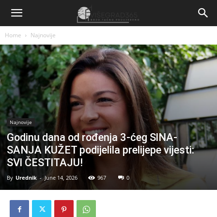
Home
Najnovije
Najnovije
Godinu dana od rođenja 3-ćeg SlNA-
SANJA KUŽET podijelila prelijepe vijesti:
SVl ČESTlTAJU!
By
Urednik
-
June 14, 2026
967
0