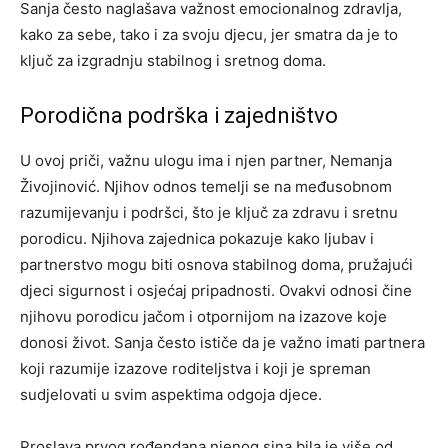
Sanja često naglašava važnost emocionalnog zdravlja,
kako za sebe, tako i za svoju djecu, jer smatra da je to
ključ za izgradnju stabilnog i sretnog doma.
Porodična podrška i zajedništvo
U ovoj priči, važnu ulogu ima i njen partner, Nemanja
Živojinović. Njihov odnos temelji se na međusobnom
razumijevanju i podršci, što je ključ za zdravu i sretnu
porodicu. Njihova zajednica pokazuje kako ljubav i
partnerstvo mogu biti osnova stabilnog doma, pružajući
djeci sigurnost i osjećaj pripadnosti. Ovakvi odnosi čine
njihovu porodicu jačom i otpornijom na izazove koje
donosi život. Sanja često ističe da je važno imati partnera
koji razumije izazove roditeljstva i koji je spreman
sudjelovati u svim aspektima odgoja djece.
Proslava prvog rođendana njenog sina bila je više od