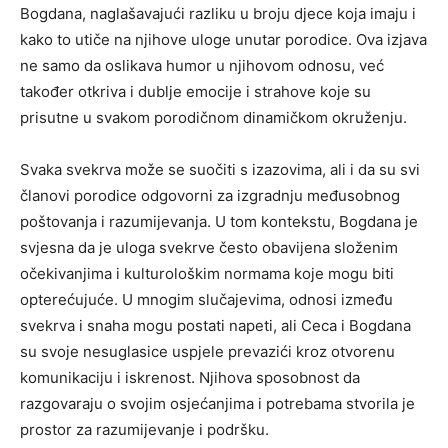
Bogdana, naglašavajući razliku u broju djece koja imaju i
kako to utiče na njihove uloge unutar porodice. Ova izjava
ne samo da oslikava humor u njihovom odnosu, već
također otkriva i dublje emocije i strahove koje su
prisutne u svakom porodičnom dinamičkom okruženju.
Svaka svekrva može se suočiti s izazovima, ali i da su svi
članovi porodice odgovorni za izgradnju međusobnog
poštovanja i razumijevanja. U tom kontekstu, Bogdana je
svjesna da je uloga svekrve često obavijena složenim
očekivanjima i kulturološkim normama koje mogu biti
opterećujuće. U mnogim slučajevima, odnosi između
svekrva i snahа mogu postati napeti, ali Ceca i Bogdana
su svoje nesuglasice uspjele prevazići kroz otvorenu
komunikaciju i iskrenost. Njihova sposobnost da
razgovaraju o svojim osjećanjima i potrebama stvorila je
prostor za razumijevanje i podršku.