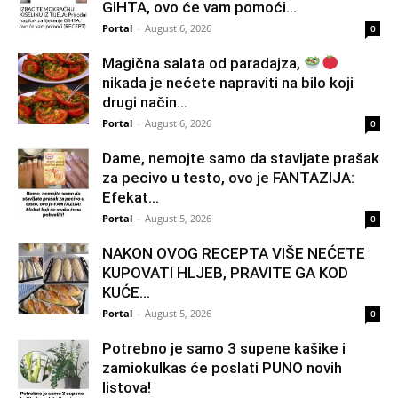
GIHTA, ovo će vam pomoći...
Portal
-
August 6, 2026
0
Magična salata od paradajza,
nikada je nećete napraviti na bilo koji
drugi način…
Portal
-
August 6, 2026
0
Dame, nemojte samo da stavljate prašak
za pecivo u testo, ovo je FANTAZIJA:
Efekat...
Portal
-
August 5, 2026
0
NAKON OVOG RECEPTA VIŠE NEĆETE
KUPOVATI HLJEB, PRAVITE GA KOD
KUĆE…
Portal
-
August 5, 2026
0
Potrebno je samo 3 supene kašike i
zamiokulkas će poslati PUNO novih
listova!