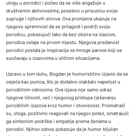
ulogu u porodici i počeo da se više angažuje u
društvenim aktivnostima, posebno u prisustvu svoje
supruge i njihovih sinova. Ova promjena ukazuje na
njegovu spremnost da se prilagodi i podrži svoju
porodicu, pokazujući tako da bez obzira na izazove,
porodica ostaje na prvom mjestu. Njegova predanost
porodici postala je inspiracija za mnoge parove koji se
suočavaju s izazovima u sličnim situacijama.
Upravo u tom duhu, Bogdan je humoristično izjavio da se
osjeća kao punica, što je dodatno olakšalo napetost u
porodičnim odnosima. Ova izjava nije samo odraz
njegove ličnosti, već i njegovog pristupa rješavanju
porodičnih izazova kroz humor i otvorenost. Promatrači
su, stoga, pozitivno reagovali na njegov potez, smatrajući
ga simbolom podrške i empatije prema ženama u
porodici. Njihov odnos pokazuje da je humor ključan