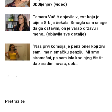
0b0Ijenje? (video)
Tamara Vučić objavila vijest koju je
cijela Srbija čekala: Smogla sam snage
da ga ostavim, on je varao drzavu i
mene.. (objavila sve detalje)
“Naš prvi komšija je penzioner koji živi
sam, ima njemačku penziju: Mi smo
siromašni, pa sam isla kod njeg čistit
da zaradim novac, dok...
Pretražite