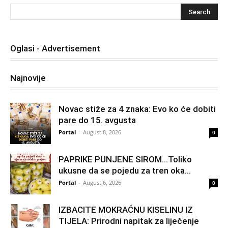
Oglasi - Advertisement
Najnovije
Novac stiže za 4 znaka: Evo ko će dobiti
pare do 15. avgusta
Portal
-
August 8, 2026
0
PAPRIKE PUNJENE SIROM…Toliko
ukusne da se pojedu za tren oka…
Portal
-
August 6, 2026
0
IZBACITE MOKRAĆNU KISELINU IZ
TIJELA: Prirodni napitak za liječenje