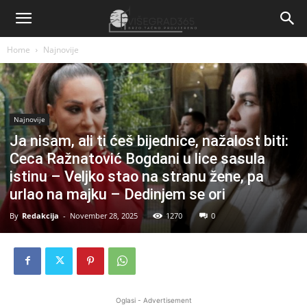
Home
Najnovije
Najnovije
Ja nisam, ali ti ćeš bijednice, nažalost biti:
Ceca Ražnatović Bogdani u lice sasula
istinu – Veljko stao na stranu žene, pa
urlao na majku – Dedinjem se ori
By
Redakcija
-
November 28, 2025
1270
0
Oglasi - Advertisement