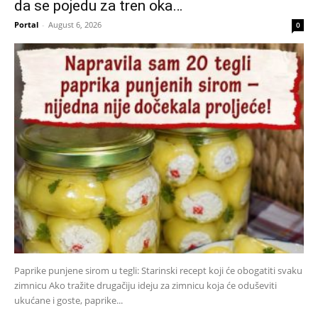
da se pojedu za tren oka…
Portal
-
August 6, 2026
0
Paprike punjene sirom u tegli: Starinski recept koji će obogatiti svaku
zimnicu Ako tražite drugačiju ideju za zimnicu koja će oduševiti
ukućane i goste, paprike...