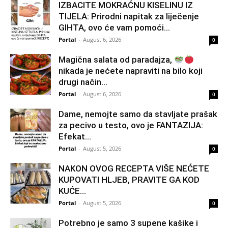
IZBACITE MOKRAĆNU KISELINU IZ
TIJELA: Prirodni napitak za liječenje
GIHTA, ovo će vam pomoći...
Portal
-
August 6, 2026
0
Magična salata od paradajza,
nikada je nećete napraviti na bilo koji
drugi način…
Portal
-
August 6, 2026
0
Dame, nemojte samo da stavljate prašak
za pecivo u testo, ovo je FANTAZIJA:
Efekat...
Portal
-
August 5, 2026
0
NAKON OVOG RECEPTA VIŠE NEĆETE
KUPOVATI HLJEB, PRAVITE GA KOD
KUĆE…
Portal
-
August 5, 2026
0
Potrebno je samo 3 supene kašike i