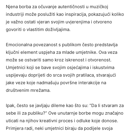
Njena borba za očuvanje autentičnosti u muzičkoj
industriji može poslužiti kao inspiracija, pokazujući koliko
je važno ostati vjeran svojim uvjerenjima i otvoreno
govoriti o vlastitim doživljajima.
Emocionalna povezanost s publikom često predstavlja
ključni element uspjeha za mlade umjetnike. Ova veza
može se ostvariti samo kroz iskrenost i otvorenost.
Umjetnici koji se bave svojim osjećajima i iskustvima
uspijevaju doprijeti do srca svojih pratilaca, stvarajući
jake veze koje nadmašuju površne interakcije na
društvenim mrežama.
Ipak, često se javljaju dileme kao što su: “Da li stvaram za
sebe ili za publiku?” Ove unutarnje borbe mogu značajno
uticati na njihov kreativni proces i odluke koje donose.
Primjera radi, neki umjetnici biraju da podijele svoja