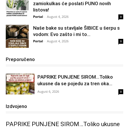
zamiokulkas će poslati PUNO novih
listova!
Portal
-
August 4, 2026
0
Naše bake su stavljale ŠIBICE u šerpu s
vodom: Evo zašto i mi to...
Portal
-
August 4, 2026
0
Preporučeno
PAPRIKE PUNJENE SIROM…Toliko
ukusne da se pojedu za tren oka…
August 6, 2026
0
Izdvojeno
PAPRIKE PUNJENE SIROM…Toliko ukusne