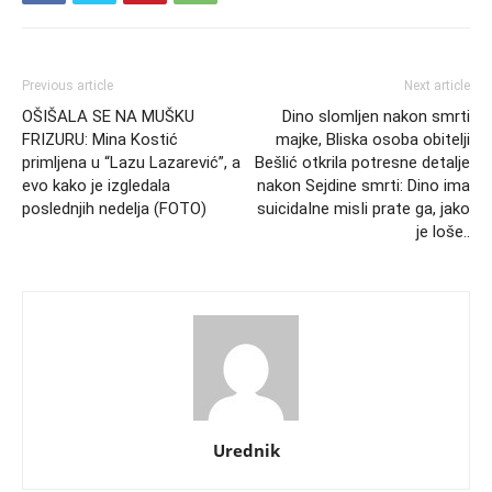
Previous article
Next article
OŠIŠALA SE NA MUŠKU
Dino slomljen nakon smrti
FRIZURU: Mina Kostić
majke, Bliska osoba obitelji
primljena u “Lazu Lazarević”, a
Bešlić otkrila potresne detalje
evo kako je izgledala
nakon Sejdine smrti: Dino ima
poslednjih nedelja (FOTO)
suicidaIne misIi prate ga, jako
je loše..
Urednik