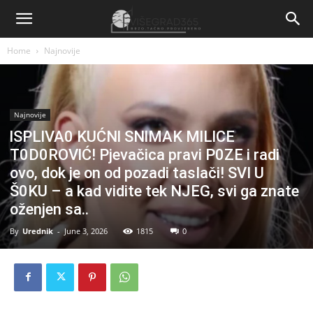
Home
Najnovije
Najnovije
lSPLlVA0 KUĆNl SNlMAK MlLlCE
T0D0ROVlĆ! Pjevačica pravi P0ZE i radi
ovo, dok je on od pozadi tasIači! SVI U
Š0KU – a kad vidite tek NJEG, svi ga znate
oženjen sa..
By
Urednik
-
June 3, 2026
1815
0