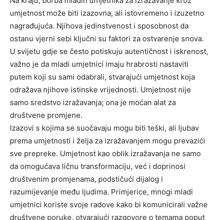
Na kraju, borba mladih umjetnika za izražavanje kroz
umjetnost može biti izazovna, ali istovremeno i izuzetno
nagrađujuća. Njihova jedinstvenost i sposobnost da
ostanu vjerni sebi ključni su faktori za ostvarenje snova.
U svijetu gdje se često potiskuju autentičnost i iskrenost,
važno je da mladi umjetnici imaju hrabrosti nastaviti
putem koji su sami odabrali, stvarajući umjetnost koja
odražava njihove istinske vrijednosti. Umjetnost nije
samo sredstvo izražavanja; ona je moćan alat za
društvene promjene.
Izazovi s kojima se suočavaju mogu biti teški, ali ljubav
prema umjetnosti i želja za izražavanjem mogu prevazići
sve prepreke. Umjetnost kao oblik izražavanja ne samo
da omogućava ličnu transformaciju, već i doprinosi
društvenim promjenama, podstičući dijalog i
razumijevanje među ljudima. Primjerice, mnogi mladi
umjetnici koriste svoje radove kako bi komunicirali važne
društvene poruke, otvarajući razgovore o temama poput