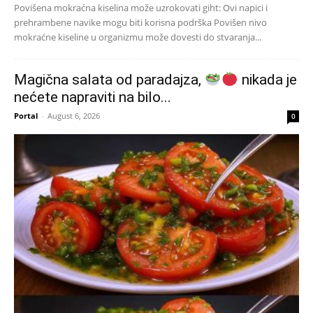
Povišena mokraćna kiselina može uzrokovati giht: Ovi napici i
prehrambene navike mogu biti korisna podrška Povišen nivo
mokraćne kiseline u organizmu može dovesti do stvaranja...
Magična salata od paradajza,
nikada je
nećete napraviti na bilo...
Portal
-
August 6, 2026
0