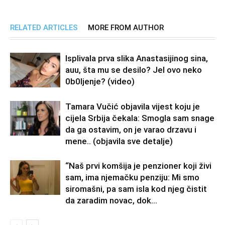
RELATED ARTICLES
MORE FROM AUTHOR
Isplivala prva slika Anastasijinog sina,
auu, šta mu se desilo? Jel ovo neko
0b0Ijenje? (video)
Tamara Vučić objavila vijest koju je
cijela Srbija čekala: Smogla sam snage
da ga ostavim, on je varao drzavu i
mene.. (objavila sve detalje)
“Naš prvi komšija je penzioner koji živi
sam, ima njemačku penziju: Mi smo
siromašni, pa sam isla kod njeg čistit
da zaradim novac, dok...