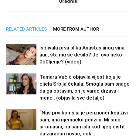
Urednik
RELATED ARTICLES
MORE FROM AUTHOR
Isplivala prva slika Anastasijinog sina,
auu, šta mu se desilo? Jel ovo neko
0b0Ijenje? (video)
Tamara Vučić objavila vijest koju je
cijela Srbija čekala: Smogla sam snage
da ga ostavim, on je varao drzavu i
mene.. (objavila sve detalje)
“Naš prvi komšija je penzioner koji živi
sam, ima njemačku penziju: Mi smo
siromašni, pa sam isla kod njeg čistit
da zaradim novac, dok...