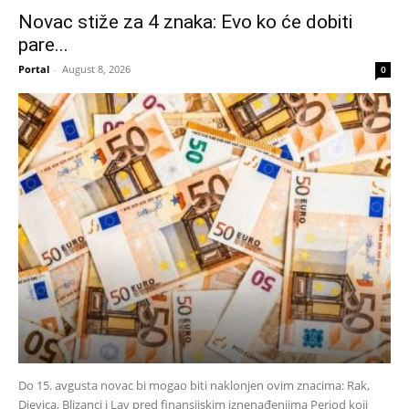
Novac stiže za 4 znaka: Evo ko će dobiti
pare...
Portal
-
August 8, 2026
0
Do 15. avgusta novac bi mogao biti naklonjen ovim znacima: Rak,
Djevica, Blizanci i Lav pred finansijskim iznenađenjima Period koji