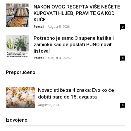
NAKON OVOG RECEPTA VIŠE NEĆETE
KUPOVATI HLJEB, PRAVITE GA KOD
KUĆE…
Portal
-
August 5, 2026
0
Potrebno je samo 3 supene kašike i
zamiokulkas će poslati PUNO novih
listova!
Portal
-
August 4, 2026
0
Preporučeno
Novac stiže za 4 znaka: Evo ko će
dobiti pare do 15. avgusta
August 8, 2026
0
Izdvojeno