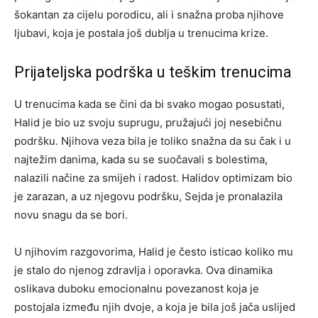
šokantan za cijelu porodicu, ali i snažna proba njihove
ljubavi, koja je postala još dublja u trenucima krize.
Prijateljska podrška u teškim trenucima
U trenucima kada se čini da bi svako mogao posustati,
Halid je bio uz svoju suprugu, pružajući joj nesebičnu
podršku. Njihova veza bila je toliko snažna da su čak i u
najtežim danima, kada su se suočavali s bolestima,
nalazili načine za smijeh i radost. Halidov optimizam bio
je zarazan, a uz njegovu podršku, Sejda je pronalazila
novu snagu da se bori.
U njihovim razgovorima, Halid je često isticao koliko mu
je stalo do njenog zdravlja i oporavka. Ova dinamika
oslikava duboku emocionalnu povezanost koja je
postojala između njih dvoje, a koja je bila još jača uslijed