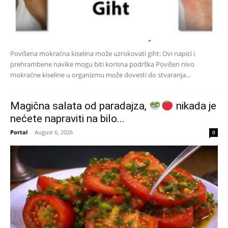
Povišena mokraćna kiselina može uzrokovati giht: Ovi napici i
prehrambene navike mogu biti korisna podrška Povišen nivo
mokraćne kiseline u organizmu može dovesti do stvaranja...
Magična salata od paradajza,
nikada je
nećete napraviti na bilo...
Portal
-
August 6, 2026
0