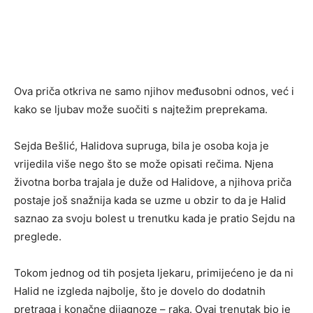
Ova priča otkriva ne samo njihov međusobni odnos, već i
kako se ljubav može suočiti s najtežim preprekama.
Sejda Bešlić, Halidova supruga, bila je osoba koja je
vrijedila više nego što se može opisati rečima. Njena
životna borba trajala je duže od Halidove, a njihova priča
postaje još snažnija kada se uzme u obzir to da je Halid
saznao za svoju bolest u trenutku kada je pratio Sejdu na
preglede.
Tokom jednog od tih posjeta ljekaru, primijećeno je da ni
Halid ne izgleda najbolje, što je dovelo do dodatnih
pretraga i konačne dijagnoze – raka. Ovaj trenutak bio je