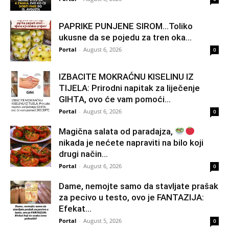
PAPRIKE PUNJENE SIROM…Toliko
ukusne da se pojedu za tren oka…
Portal
-
August 6, 2026
0
IZBACITE MOKRAĆNU KISELINU IZ
TIJELA: Prirodni napitak za liječenje
GIHTA, ovo će vam pomoći...
Portal
-
August 6, 2026
0
Magična salata od paradajza,
nikada je nećete napraviti na bilo koji
drugi način…
Portal
-
August 6, 2026
0
Dame, nemojte samo da stavljate prašak
za pecivo u testo, ovo je FANTAZIJA:
Efekat...
Portal
-
August 5, 2026
0