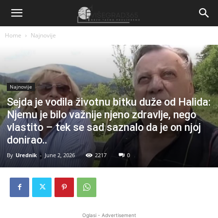
Home
Najnovije
Najnovije
Sejda je vodila životnu bitku duže od Halida:
Njemu je bilo važnije njeno zdravlje, nego
vlastito – tek se sad saznalo da je on njoj
donirao..
By
Urednik
-
June 2, 2026
2217
0
Oglasi - Advertisement