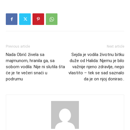
Previous article
Next article
Nada Obrić živela sa
Sejda je vodila životnu bitku
majmunom, hranila ga, sa
duže od Halida: Njemu je bilo
sobom vodila: Nije ni slutila šta
važnije njeno zdravlje, nego
će je te večeri snaći u
vlastito – tek se sad saznalo
podrumu
da je on njoj donirao..