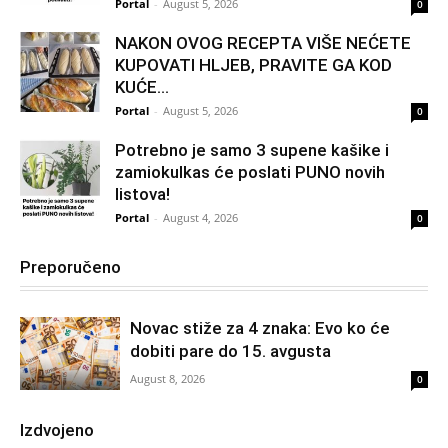
Portal
-
August 5, 2026
0
NAKON OVOG RECEPTA VIŠE NEĆETE
KUPOVATI HLJEB, PRAVITE GA KOD
KUĆE…
Portal
-
August 5, 2026
0
Potrebno je samo 3 supene kašike i
zamiokulkas će poslati PUNO novih
listova!
Portal
-
August 4, 2026
0
Preporučeno
Novac stiže za 4 znaka: Evo ko će
dobiti pare do 15. avgusta
August 8, 2026
0
Izdvojeno