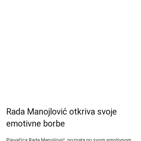
Rada Manojlović otkriva svoje
emotivne borbe
Pjevačica Rada Manojlović, poznata po svom emotivnom