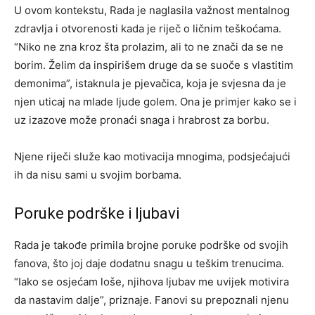
U ovom kontekstu, Rada je naglasila važnost mentalnog
zdravlja i otvorenosti kada je riječ o ličnim teškoćama.
“Niko ne zna kroz šta prolazim, ali to ne znači da se ne
borim. Želim da inspirišem druge da se suoče s vlastitim
demonima”, istaknula je pjevačica, koja je svjesna da je
njen uticaj na mlade ljude golem. Ona je primjer kako se i
uz izazove može pronaći snaga i hrabrost za borbu.
Njene riječi služe kao motivacija mnogima, podsjećajući
ih da nisu sami u svojim borbama.
Poruke podrške i ljubavi
Rada je takođe primila brojne poruke podrške od svojih
fanova, što joj daje dodatnu snagu u teškim trenucima.
“Iako se osjećam loše, njihova ljubav me uvijek motivira
da nastavim dalje”, priznaje. Fanovi su prepoznali njenu