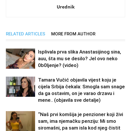
Urednik
RELATED ARTICLES
MORE FROM AUTHOR
Isplivala prva slika Anastasijinog sina,
auu, šta mu se desilo? Jel ovo neko
0b0Ijenje? (video)
Tamara Vučić objavila vijest koju je
cijela Srbija čekala: Smogla sam snage
da ga ostavim, on je varao drzavu i
mene.. (objavila sve detalje)
“Naš prvi komšija je penzioner koji živi
sam, ima njemačku penziju: Mi smo
siromašni, pa sam isla kod njeg čistit