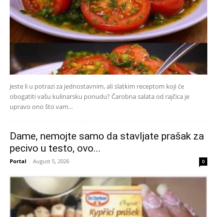
Jeste li u potrazi za jednostavnim, ali slatkim receptom koji će
obogatiti vašu kulinarsku ponudu? Čarobna salata od rajčica je
upravo ono što vam...
Dame, nemojte samo da stavljate prašak za
pecivo u testo, ovo...
Portal
-
August 5, 2026
0