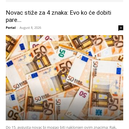
Novac stiže za 4 znaka: Evo ko će dobiti
pare...
Portal
-
August 8, 2026
0
Do 15. avgusta novac bi mogao biti naklonjen ovim znacima: Rak,