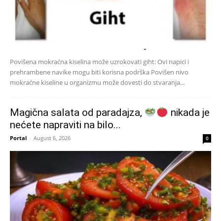
Povišena mokraćna kiselina može uzrokovati giht: Ovi napici i
prehrambene navike mogu biti korisna podrška Povišen nivo
mokraćne kiseline u organizmu može dovesti do stvaranja...
Magična salata od paradajza,
nikada je
nećete napraviti na bilo...
Portal
-
August 6, 2026
0