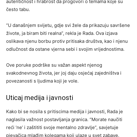
autentičnost i hrabrost da progovori o temama koje su
često tabu.
“U današnjem svijetu, gdje svi žele da prikazuju savršene
živote, ja biram biti realna”, rekla je Rada. Ova izjava
oslikava njenu borbu protiv pritisaka društva, kao i njenu
odlučnost da ostane vjerna sebi i svojim vrijednostima.
Ove poruke podrške su važan aspekt njenog
svakodnevnog života, jer joj daju osjećaj zajedništva i
povezanosti s ljudima koji je vole.
Uticaj medija i javnosti
Kako bi se nosila s pritiscima medija i javnosti, Rada je
naglasila važnost postavljanja granica. “Morate naučiti
reći ‘ne’ i zaštititi svoje mentalno zdravlje”, savjetuje
pjevačica mlađim kolegama koji ulaze u svet zabave.