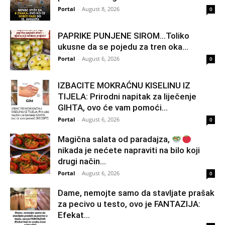
Portal
-
August 8, 2026
0
PAPRIKE PUNJENE SIROM…Toliko
ukusne da se pojedu za tren oka…
Portal
-
August 6, 2026
0
IZBACITE MOKRAĆNU KISELINU IZ
TIJELA: Prirodni napitak za liječenje
GIHTA, ovo će vam pomoći...
Portal
-
August 6, 2026
0
Magična salata od paradajza,
nikada je nećete napraviti na bilo koji
drugi način…
Portal
-
August 6, 2026
0
Dame, nemojte samo da stavljate prašak
za pecivo u testo, ovo je FANTAZIJA:
Efekat...