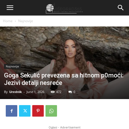
Home
Najnovije
Najnovije
Goga Sekulić prevezena sa hitnom p0moći:
Jezivi detalji nesreće
By
Urednik
-
June 1, 2026
472
0
Oglasi - Advertisement