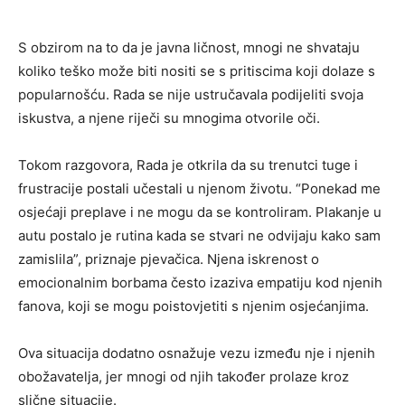
S obzirom na to da je javna ličnost, mnogi ne shvataju
koliko teško može biti nositi se s pritiscima koji dolaze s
popularnošću. Rada se nije ustručavala podijeliti svoja
iskustva, a njene riječi su mnogima otvorile oči.
Tokom razgovora, Rada je otkrila da su trenutci tuge i
frustracije postali učestali u njenom životu. “Ponekad me
osjećaji preplave i ne mogu da se kontroliram. Plakanje u
autu postalo je rutina kada se stvari ne odvijaju kako sam
zamislila”, priznaje pjevačica. Njena iskrenost o
emocionalnim borbama često izaziva empatiju kod njenih
fanova, koji se mogu poistovjetiti s njenim osjećanjima.
Ova situacija dodatno osnažuje vezu između nje i njenih
obožavatelja, jer mnogi od njih također prolaze kroz
slične situacije.