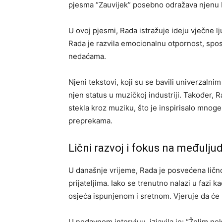
pjesma “Zauvijek” posebno odražava njenu bo
U ovoj pjesmi, Rada istražuje ideju vječne lj
Rada je razvila emocionalnu otpornost, spos
nedaćama.
Njeni tekstovi, koji su se bavili univerzalni
njen status u muzičkoj industriji. Također, 
stekla kroz muziku, što je inspirisalo mnog
preprekama.
Lični razvoj i fokus na međulj
U današnje vrijeme, Rada je posvećena ličn
prijateljima. Iako se trenutno nalazi u fazi 
osjeća ispunjenom i sretnom. Vjeruje da će 
U nedavnom intervjuu, izjavila je: “Želim ne