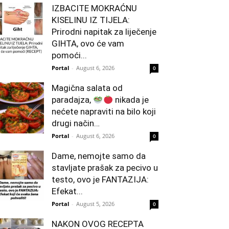
IZBACITE MOKRAĆNU
KISELINU IZ TIJELA:
Prirodni napitak za liječenje
GIHTA, ovo će vam
pomoći...
Portal
-
August 6, 2026
0
Magična salata od
paradajza,
nikada je
nećete napraviti na bilo koji
drugi način…
Portal
-
August 6, 2026
0
Dame, nemojte samo da
stavljate prašak za pecivo u
testo, ovo je FANTAZIJA:
Efekat...
Portal
-
August 5, 2026
0
NAKON OVOG RECEPTA