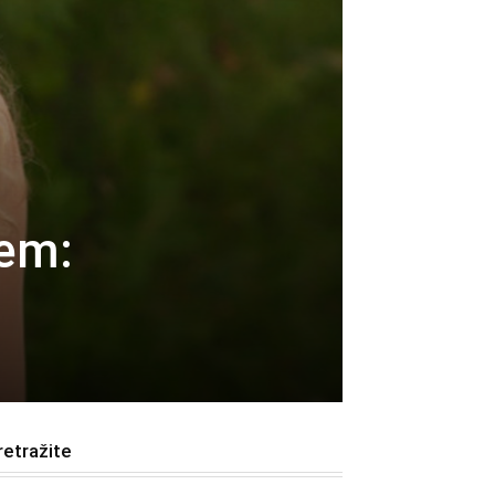
em:
retražite