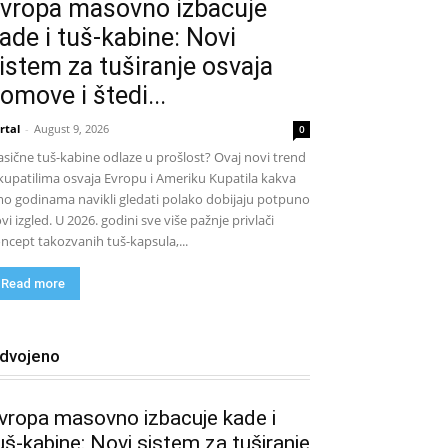
vropa masovno izbacuje
ade i tuš-kabine: Novi
istem za tuširanje osvaja
omove i štedi...
rtal
-
August 9, 2026
0
asične tuš-kabine odlaze u prošlost? Ovaj novi trend
kupatilima osvaja Evropu i Ameriku Kupatila kakva
o godinama navikli gledati polako dobijaju potpuno
vi izgled. U 2026. godini sve više pažnje privlači
ncept takozvanih tuš-kapsula,...
Read more
zdvojeno
vropa masovno izbacuje kade i
uš-kabine: Novi sistem za tuširanje