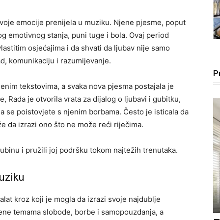
voje emocije prenijela u muziku. Njene pjesme, poput
og emotivnog stanja, puni tuge i bola. Ovaj period
lastitim osjećajima i da shvati da ljubav nije samo
ad, komunikaciju i razumijevanje.
P
enim tekstovima, a svaka nova pjesma postajala je
, Rada je otvorila vrata za dijalog o ljubavi i gubitku,
 se poistovjete s njenim borbama. Često je isticala da
aže da izrazi ono što ne može reći riječima.
binu i pružili joj podršku tokom najtežih trenutaka.
uziku
lat kroz koji je mogla da izrazi svoje najdublje
njene temama slobode, borbe i samopouzdanja, a