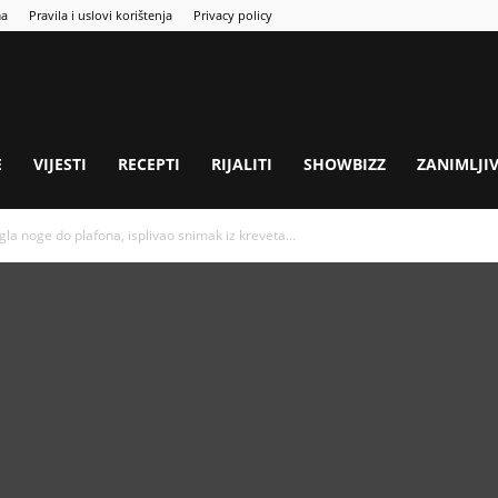
ma
Pravila i uslovi korištenja
Privacy policy
E
VIJESTI
RECEPTI
RIJALITI
SHOWBIZZ
ZANIMLJI
gla noge do plafona, isplivao snimak iz kreveta...