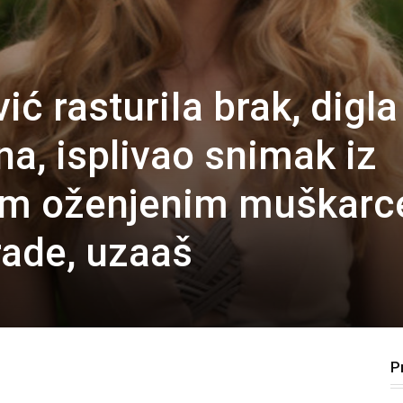
ć rasturiIa brak, digla
a, isplivao snimak iz
vim oženjenim muškarc
rade, uzaaš
P