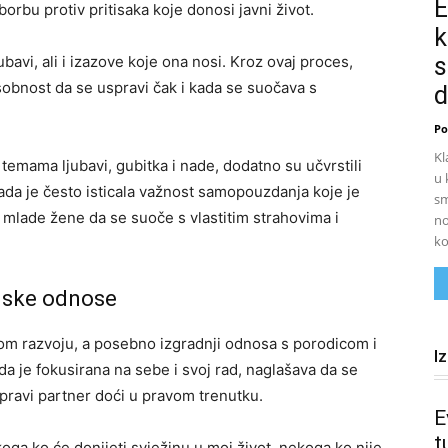
E
rbu protiv pritisaka koje donosi javni život.
k
ubavi, ali i izazove koje ona nosi. Kroz ovaj proces,
s
obnost da se uspravi čak i kada se suočava s
d
Po
Kl
m temama ljubavi, gubitka i nade, dodatno su učvrstili
u 
Rada je često isticala važnost samopouzdanja koje je
sm
e mlade žene da se suoče s vlastitim strahovima i
no
ko
udske odnose
om razvoju, a posebno izgradnji odnosa s porodicom i
I
kada je fokusirana na sebe i svoj rad, naglašava da se
pravi partner doći u pravom trenutku.
E
t
koga ko će donijeti svježinu u moj život, nekoga ko nije