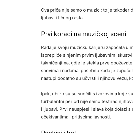
Ova priča nije samo o muzici; to je takođe
ljubavi i ličnog rasta.
Prvi koraci na muzičkoj sceni
Rada je svoju muzičku karijeru započela u m
isprepliće s njenim prvim ljubavnim iskustvim
takmičenjima, gdje je stekla prve obožavatel
snovima i nadama, posebno kada je započela 
nastupi dodatno su učvrstili njihovu vezu, k
Ipak, ubrzo su se suočili s izazovima koje su 
turbulentni period nije samo testirao njihov
i ljubavi. Prvi neuspjesi i slava koja dolazi
očekivanjima i pritiscima javnosti.