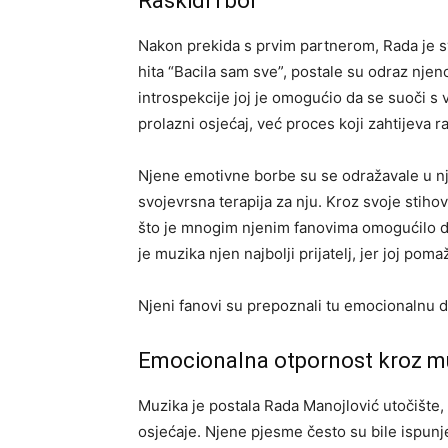
Raskidi i bol
Nakon prekida s prvim partnerom, Rada je s
hita “Bacila sam sve”, postale su odraz njen
introspekcije joj je omogućio da se suoči s v
prolazni osjećaj, već proces koji zahtijeva r
Njene emotivne borbe su se odražavale u nj
svojevrsna terapija za nju. Kroz svoje stihove
što je mnogim njenim fanovima omogućilo da
je muzika njen najbolji prijatelj, jer joj pom
Njeni fanovi su prepoznali tu emocionalnu du
Emocionalna otpornost kroz m
Muzika je postala Rada Manojlović utočište, a
osjećaje. Njene pjesme često su bile ispu