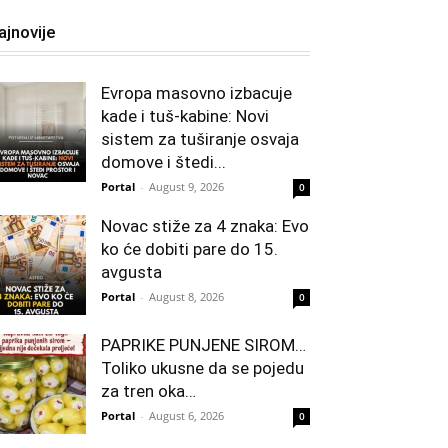
ajnovije
Evropa masovno izbacuje
kade i tuš-kabine: Novi
sistem za tuširanje osvaja
domove i štedi...
Portal
-
August 9, 2026
0
Novac stiže za 4 znaka: Evo
ko će dobiti pare do 15.
avgusta
Portal
-
August 8, 2026
0
PAPRIKE PUNJENE SIROM…
Toliko ukusne da se pojedu
za tren oka…
Portal
-
August 6, 2026
0