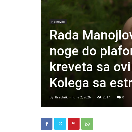
Najnovije
Rada Manojlovi
noge do plafon
kreveta sa o
Kolega sa est
By
Urednik
-
June 2, 2026
2517
0