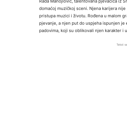
Rada Manojlović, talentovana pjevačica iz Srb
domaćoj muzičkoj sceni. Njena karijera nije
pristupa muzici i životu. Rođena u malom gr
pjevanje, a njen put do uspjeha ispunjen je
padovima, koji su oblikovali njen karakter i u
Tekst s