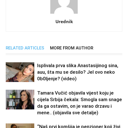
Urednik
RELATED ARTICLES
MORE FROM AUTHOR
Isplivala prva slika Anastasijinog sina,
auu, šta mu se desilo? Jel ovo neko
0b0Ijenje? (video)
Tamara Vučić objavila vijest koju je
cijela Srbija čekala: Smogla sam snage
da ga ostavim, on je varao drzavu i
mene.. (objavila sve detalje)
“Naš prvi komšija je penzioner koji živi