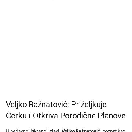
Veljko Ražnatović: Priželjkuje
Ćerku i Otkriva Porodične Planove
U nedavnoj iskrenoj izjavi,
Veljko Ražnatović
, poznat kao