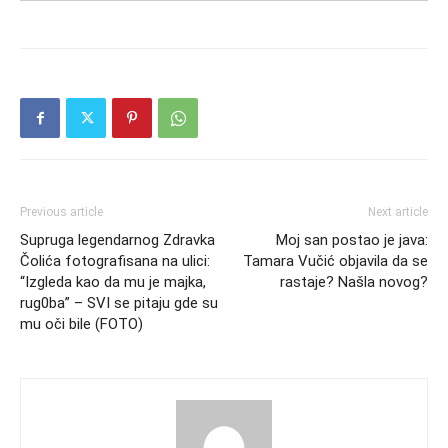
Previous article
Next article
Supruga legendarnog Zdravka
Moj san postao je java:
Čolića fotografisana na ulici:
Tamara Vučić objavila da se
“Izgleda kao da mu je majka,
rastaje? Našla novog?
rug0ba” – SVI se pitaju gde su
mu oči bile (FOTO)