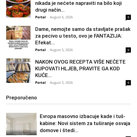
nikada je nećete napraviti na bilo koji
drugi način…
Portal
-
August 6, 2026
0
Dame, nemojte samo da stavljate prašak
za pecivo u testo, ovo je FANTAZIJA:
Efekat...
Portal
-
August 5, 2026
0
NAKON OVOG RECEPTA VIŠE NEĆETE
KUPOVATI HLJEB, PRAVITE GA KOD
KUĆE…
Portal
-
August 5, 2026
0
Preporučeno
Evropa masovno izbacuje kade i tuš-
kabine: Novi sistem za tuširanje osvaja
domove i štedi...