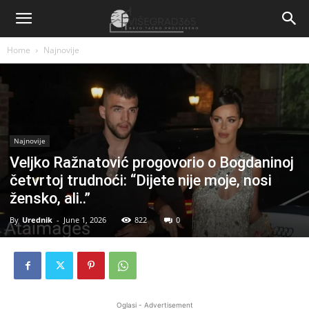
Home
Najnovije
Najnovije
Veljko Ražnatović progovorio o Bogdaninoj
četvrtoj trudnoći: “Dijete nije moje, nosi
žensko, ali..”
By
Urednik
-
June 1, 2026
822
0
Oglasi - Advertisement