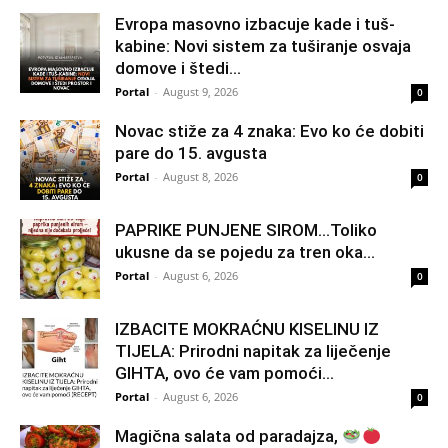
Evropa masovno izbacuje kade i tuš-
kabine: Novi sistem za tuširanje osvaja
domove i štedi...
Portal
-
August 9, 2026
0
Novac stiže za 4 znaka: Evo ko će dobiti
pare do 15. avgusta
Portal
-
August 8, 2026
0
PAPRIKE PUNJENE SIROM…Toliko
ukusne da se pojedu za tren oka…
Portal
-
August 6, 2026
0
IZBACITE MOKRAĆNU KISELINU IZ
TIJELA: Prirodni napitak za liječenje
GIHTA, ovo će vam pomoći...
Portal
-
August 6, 2026
0
Magična salata od paradajza,