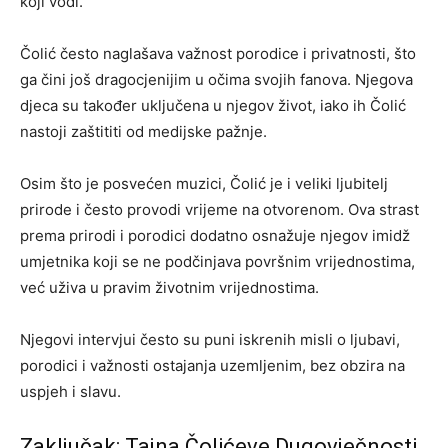
koji vodi.
Čolić često naglašava važnost porodice i privatnosti, što
ga čini još dragocjenijim u očima svojih fanova. Njegova
djeca su također uključena u njegov život, iako ih Čolić
nastoji zaštititi od medijske pažnje.
Osim što je posvećen muzici, Čolić je i veliki ljubitelj
prirode i često provodi vrijeme na otvorenom. Ova strast
prema prirodi i porodici dodatno osnažuje njegov imidž
umjetnika koji se ne podčinjava površnim vrijednostima,
već uživa u pravim životnim vrijednostima.
Njegovi intervjui često su puni iskrenih misli o ljubavi,
porodici i važnosti ostajanja uzemljenim, bez obzira na
uspjeh i slavu.
Zaključak: Tajna Čolićeve Dugovječnosti