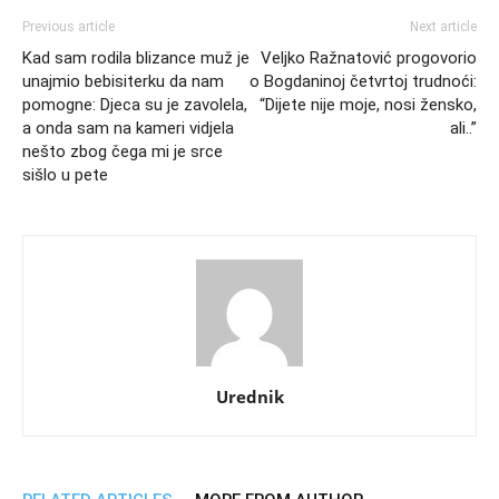
Previous article
Next article
Kad sam rodila blizance muž je
Veljko Ražnatović progovorio
unajmio bebisiterku da nam
o Bogdaninoj četvrtoj trudnoći:
pomogne: Djeca su je zavolela,
“Dijete nije moje, nosi žensko,
a onda sam na kameri vidjela
ali..”
nešto zbog čega mi je srce
sišlo u pete
Urednik