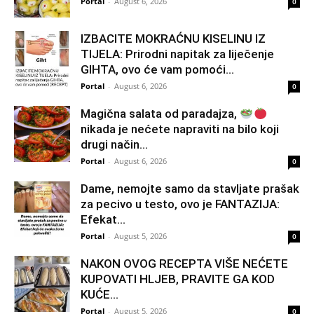
Portal
-
August 6, 2026
0
IZBACITE MOKRAĆNU KISELINU IZ
TIJELA: Prirodni napitak za liječenje
GIHTA, ovo će vam pomoći...
Portal
-
August 6, 2026
0
Magična salata od paradajza,
nikada je nećete napraviti na bilo koji
drugi način…
Portal
-
August 6, 2026
0
Dame, nemojte samo da stavljate prašak
za pecivo u testo, ovo je FANTAZIJA:
Efekat...
Portal
-
August 5, 2026
0
NAKON OVOG RECEPTA VIŠE NEĆETE
KUPOVATI HLJEB, PRAVITE GA KOD
KUĆE…
Portal
-
August 5, 2026
0