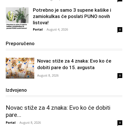
Potrebno je samo 3 supene kašike i
zamiokulkas će poslati PUNO novih
listova!
Portal
-
August 4, 2026
0
Preporučeno
Novac stiže za 4 znaka: Evo ko će
dobiti pare do 15. avgusta
August 8, 2026
0
Izdvojeno
Novac stiže za 4 znaka: Evo ko će dobiti
pare...
Portal
-
August 8, 2026
0