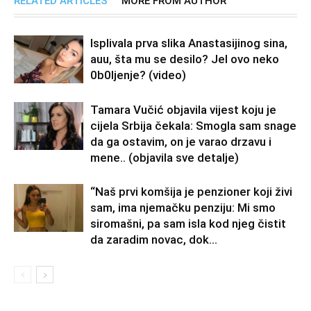
RELATED ARTICLES
MORE FROM AUTHOR
Isplivala prva slika Anastasijinog sina,
auu, šta mu se desilo? Jel ovo neko
0b0Ijenje? (video)
Tamara Vučić objavila vijest koju je
cijela Srbija čekala: Smogla sam snage
da ga ostavim, on je varao drzavu i
mene.. (objavila sve detalje)
“Naš prvi komšija je penzioner koji živi
sam, ima njemačku penziju: Mi smo
siromašni, pa sam isla kod njeg čistit
da zaradim novac, dok...