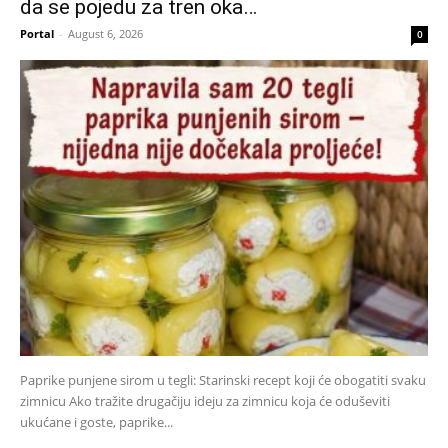
da se pojedu za tren oka…
Portal
-
August 6, 2026
0
Paprike punjene sirom u tegli: Starinski recept koji će obogatiti svaku
zimnicu Ako tražite drugačiju ideju za zimnicu koja će oduševiti
ukućane i goste, paprike...