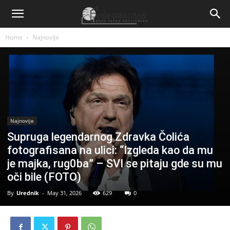
Home
Najnovije
Najnovije
Supruga legendarnog Zdravka Čolića
fotografisana na ulici: “Izgleda kao da mu
je majka, rug0ba” – SVI se pitaju gde su mu
oči bile (FOTO)
By
Urednik
-
May 31, 2026
629
0