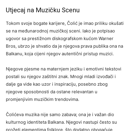
Utjecaj na Muzičku Scenu
Tokom svoje bogate karijere, Čolić je imao priliku okušati
se na međunarodnoj muzičkoj sceni. Iako je potpisao
ugovor sa prestižnom diskografskom kućom Warner
Bros, ubrzo je shvatio da je njegova prava publika ona na
Balkanu, koja cijeni njegov autentični pristup muzici.
Njegove pjesme na maternjem jeziku i emotivni tekstovi
postali su njegov zaštitni znak. Mnogi mladi izvođači i
dalje ga vide kao uzor i inspiraciju, posebno zbog
njegove sposobnosti da ostane relevantan u
promjenjivim muzičkim trendovima.
Čolićeva muzika nije samo zabava; ona je i važan dio
kulturnog identiteta Balkana. Njegovi nastupi često su
prožeti elementima folklore, što dodatno obogaćuje