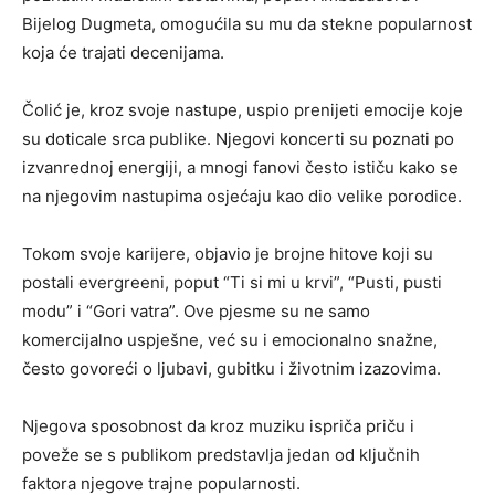
Bijelog Dugmeta, omogućila su mu da stekne popularnost
koja će trajati decenijama.
Čolić je, kroz svoje nastupe, uspio prenijeti emocije koje
su doticale srca publike. Njegovi koncerti su poznati po
izvanrednoj energiji, a mnogi fanovi često ističu kako se
na njegovim nastupima osjećaju kao dio velike porodice.
Tokom svoje karijere, objavio je brojne hitove koji su
postali evergreeni, poput “Ti si mi u krvi”, “Pusti, pusti
modu” i “Gori vatra”. Ove pjesme su ne samo
komercijalno uspješne, već su i emocionalno snažne,
često govoreći o ljubavi, gubitku i životnim izazovima.
Njegova sposobnost da kroz muziku ispriča priču i
poveže se s publikom predstavlja jedan od ključnih
faktora njegove trajne popularnosti.