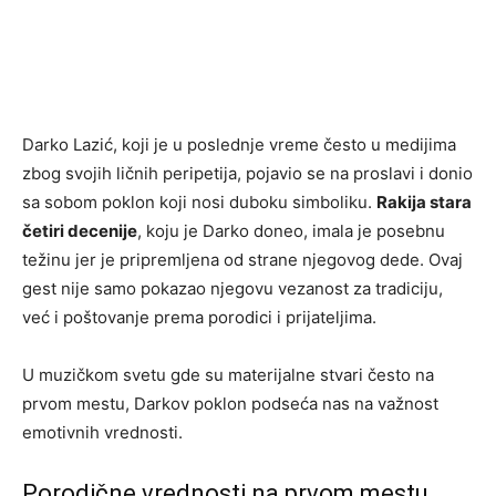
Darko Lazić, koji je u poslednje vreme često u medijima
zbog svojih ličnih peripetija, pojavio se na proslavi i donio
sa sobom poklon koji nosi duboku simboliku.
Rakija stara
četiri decenije
, koju je Darko doneo, imala je posebnu
težinu jer je pripremljena od strane njegovog dede. Ovaj
gest nije samo pokazao njegovu vezanost za tradiciju,
već i poštovanje prema porodici i prijateljima.
U muzičkom svetu gde su materijalne stvari često na
prvom mestu, Darkov poklon podseća nas na važnost
emotivnih vrednosti.
Porodične vrednosti na prvom mestu