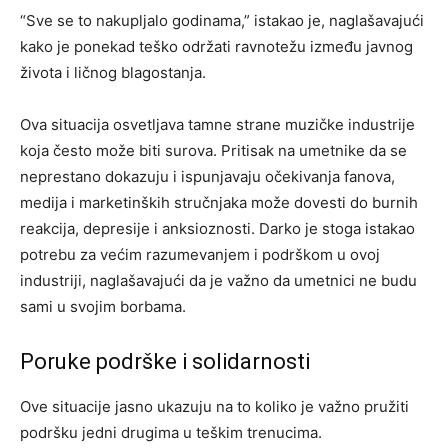
“Sve se to nakupljalo godinama,” istakao je, naglašavajući
kako je ponekad teško održati ravnotežu između javnog
života i ličnog blagostanja.
Ova situacija osvetljava tamne strane muzičke industrije
koja često može biti surova. Pritisak na umetnike da se
neprestano dokazuju i ispunjavaju očekivanja fanova,
medija i marketinških stručnjaka može dovesti do burnih
reakcija, depresije i anksioznosti. Darko je stoga istakao
potrebu za većim razumevanjem i podrškom u ovoj
industriji, naglašavajući da je važno da umetnici ne budu
sami u svojim borbama.
Poruke podrške i solidarnosti
Ove situacije jasno ukazuju na to koliko je važno pružiti
podršku jedni drugima u teškim trenucima.