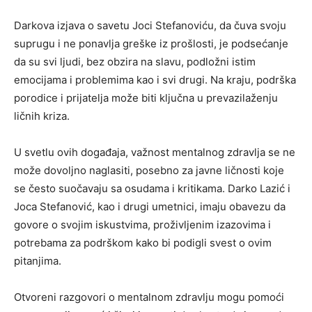
Darkova izjava o savetu Joci Stefanoviću, da čuva svoju
suprugu i ne ponavlja greške iz prošlosti, je podsećanje
da su svi ljudi, bez obzira na slavu, podložni istim
emocijama i problemima kao i svi drugi. Na kraju, podrška
porodice i prijatelja može biti ključna u prevazilaženju
ličnih kriza.
U svetlu ovih događaja, važnost mentalnog zdravlja se ne
može dovoljno naglasiti, posebno za javne ličnosti koje
se često suočavaju sa osudama i kritikama. Darko Lazić i
Joca Stefanović, kao i drugi umetnici, imaju obavezu da
govore o svojim iskustvima, proživljenim izazovima i
potrebama za podrškom kako bi podigli svest o ovim
pitanjima.
Otvoreni razgovori o mentalnom zdravlju mogu pomoći