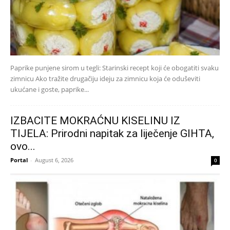
Paprike punjene sirom u tegli: Starinski recept koji će obogatiti svaku
zimnicu Ako tražite drugačiju ideju za zimnicu koja će oduševiti
ukućane i goste, paprike...
IZBACITE MOKRAĆNU KISELINU IZ
TIJELA: Prirodni napitak za liječenje GIHTA,
ovo...
Portal
-
August 6, 2026
0