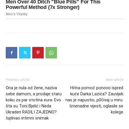
Previous article
Next article
Ona je nula od žene, naziva
Hitna pomoć ponovo ispred
sebe damom, a prodaje staru
kuće Darka Lazića? Zauvijek
koku za par stotina eura: Evo
nas je napustio, p0čivaj u miru:
šta su Toni Bjelić i Neda
Iznenadne vijesti, oglasile se
Ukraden RADILI ZAJEDNO?
kolege
Isplivao intimni snimak