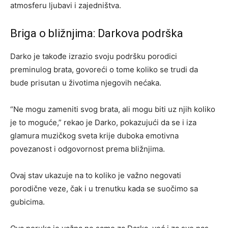
atmosferu ljubavi i zajedništva.
Briga o bližnjima: Darkova podrška
Darko je takođe izrazio svoju podršku porodici
preminulog brata, govoreći o tome koliko se trudi da
bude prisutan u životima njegovih nećaka.
“Ne mogu zameniti svog brata, ali mogu biti uz njih koliko
je to moguće,” rekao je Darko, pokazujući da se i iza
glamura muzičkog sveta krije duboka emotivna
povezanost i odgovornost prema bližnjima.
Ovaj stav ukazuje na to koliko je važno negovati
porodične veze, čak i u trenutku kada se suočimo sa
gubicima.