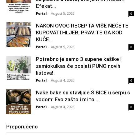
Efekat...
Portal
-
August 5, 2026
0
NAKON OVOG RECEPTA VIŠE NEĆETE
KUPOVATI HLJEB, PRAVITE GA KOD
KUĆE…
Portal
-
August 5, 2026
0
Potrebno je samo 3 supene kašike i
zamiokulkas će poslati PUNO novih
listova!
Portal
-
August 4, 2026
0
Naše bake su stavljale ŠIBICE u šerpu s
vodom: Evo zašto i mi to...
Portal
-
August 4, 2026
0
Preporučeno