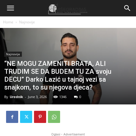
Home
Najnovije
Najnovije
“NE MOGU ZAMENITI BRATA, ALI
TRUDIM SE DA BUDEM TU ZA svoju
DECU” Darko Lazić u tajnoj vezi sa
snajkom, to su njegova djeca?
By
Urednik
-
June 3, 2026
1346
0
Oglasi - Advertisement