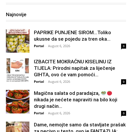
Najnovije
PAPRIKE PUNJENE SIROM…Toliko
ukusne da se pojedu za tren oka…
Portal
-
August 6, 2026
0
IZBACITE MOKRAĆNU KISELINU IZ
TIJELA: Prirodni napitak za liječenje
GIHTA, ovo će vam pomoći...
Portal
-
August 6, 2026
0
Magična salata od paradajza,
nikada je nećete napraviti na bilo koji
drugi način…
Portal
-
August 6, 2026
0
Dame, nemojte samo da stavljate prašak
za pecivo u testo, ovo je FANTAZIJA: