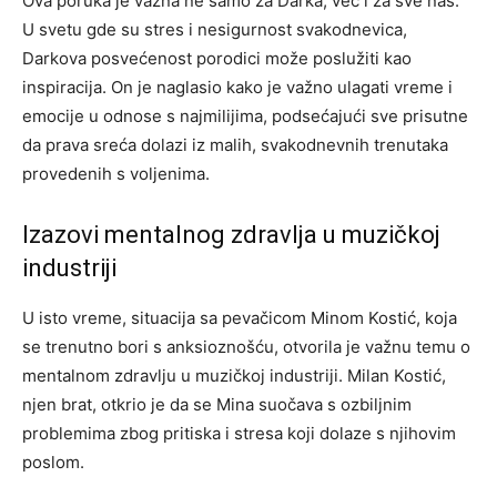
Ova poruka je važna ne samo za Darka, već i za sve nas.
U svetu gde su stres i nesigurnost svakodnevica,
Darkova posvećenost porodici može poslužiti kao
inspiracija. On je naglasio kako je važno ulagati vreme i
emocije u odnose s najmilijima, podsećajući sve prisutne
da prava sreća dolazi iz malih, svakodnevnih trenutaka
provedenih s voljenima.
Izazovi mentalnog zdravlja u muzičkoj
industriji
U isto vreme, situacija sa pevačicom Minom Kostić, koja
se trenutno bori s anksioznošću, otvorila je važnu temu o
mentalnom zdravlju u muzičkoj industriji. Milan Kostić,
njen brat, otkrio je da se Mina suočava s ozbiljnim
problemima zbog pritiska i stresa koji dolaze s njihovim
poslom.