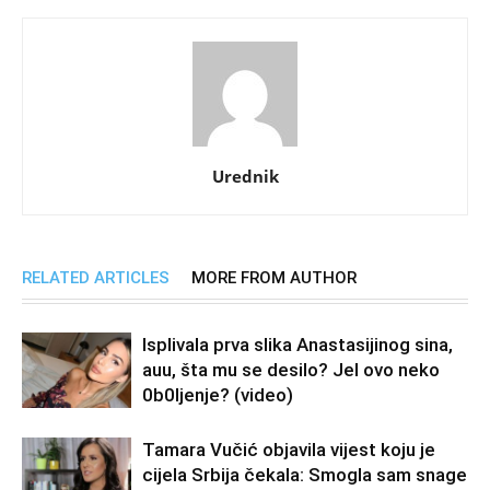
Urednik
RELATED ARTICLES
MORE FROM AUTHOR
Isplivala prva slika Anastasijinog sina,
auu, šta mu se desilo? Jel ovo neko
0b0Ijenje? (video)
Tamara Vučić objavila vijest koju je
cijela Srbija čekala: Smogla sam snage