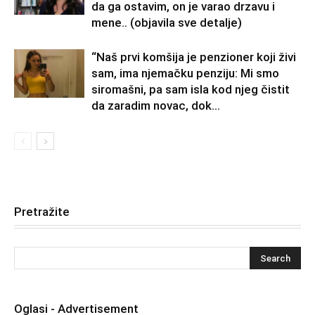
da ga ostavim, on je varao drzavu i
mene.. (objavila sve detalje)
“Naš prvi komšija je penzioner koji živi
sam, ima njemačku penziju: Mi smo
siromašni, pa sam isla kod njeg čistit
da zaradim novac, dok...
Pretražite
Oglasi - Advertisement