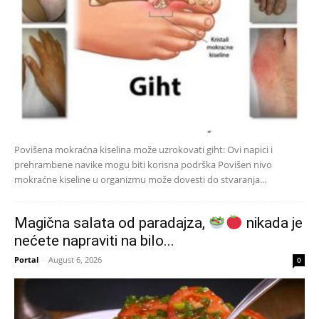
Povišena mokraćna kiselina može uzrokovati giht: Ovi napici i
prehrambene navike mogu biti korisna podrška Povišen nivo
mokraćne kiseline u organizmu može dovesti do stvaranja...
Magična salata od paradajza,
nikada je
nećete napraviti na bilo...
Portal
-
August 6, 2026
0