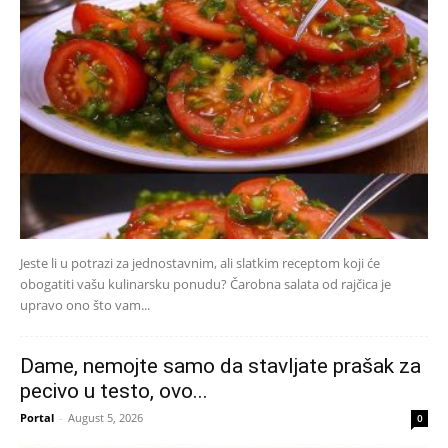
Jeste li u potrazi za jednostavnim, ali slatkim receptom koji će
obogatiti vašu kulinarsku ponudu? Čarobna salata od rajčica je
upravo ono što vam...
Dame, nemojte samo da stavljate prašak za
pecivo u testo, ovo...
Portal
-
August 5, 2026
0