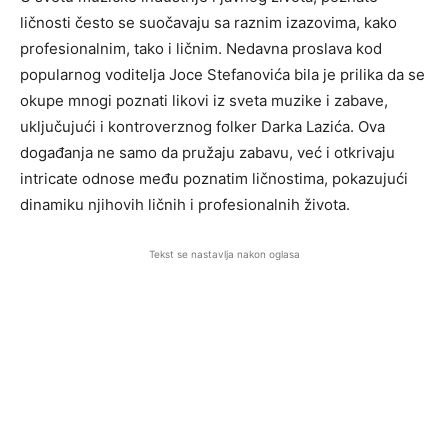
ličnosti često se suočavaju sa raznim izazovima, kako
profesionalnim, tako i ličnim. Nedavna proslava kod
popularnog voditelja Joce Stefanovića bila je prilika da se
okupe mnogi poznati likovi iz sveta muzike i zabave,
uključujući i kontroverznog folker Darka Lazića. Ova
događanja ne samo da pružaju zabavu, već i otkrivaju
intricate odnose među poznatim ličnostima, pokazujući
dinamiku njihovih ličnih i profesionalnih života.
Tekst se nastavlja nakon oglasa