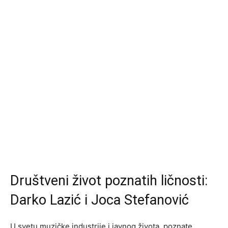
Društveni život poznatih ličnosti:
Darko Lazić i Joca Stefanović
U svetu muzičke industrije i javnog života, poznate