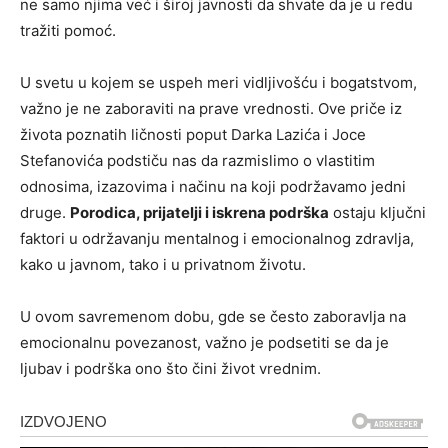
ne samo njima već i široj javnosti da shvate da je u redu
tražiti pomoć.
U svetu u kojem se uspeh meri vidljivošću i bogatstvom,
važno je ne zaboraviti na prave vrednosti. Ove priče iz
života poznatih ličnosti poput Darka Lazića i Joce
Stefanovića podstiču nas da razmislimo o vlastitim
odnosima, izazovima i načinu na koji podržavamo jedni
druge.
Porodica, prijatelji i iskrena podrška
ostaju ključni
faktori u održavanju mentalnog i emocionalnog zdravlja,
kako u javnom, tako i u privatnom životu.
U ovom savremenom dobu, gde se često zaboravlja na
emocionalnu povezanost, važno je podsetiti se da je
ljubav i podrška ono što čini život vrednim.