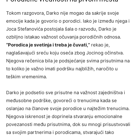
Tokom razgovora, Darko nije mogao da sakrije svoje
emocije kada je govorio o porodici. Iako je između njega i
Joca Stefanovića postojala šala o razvodu, Darko je
ozbiljno istakao važnost očuvanja porodičnih odnosa.
“Porodica je svetinja i treba je čuvati,”
rekao je,
naglašavajući sreću koju oseća zbog Jocinog očinstva.
Njegova rečenica bila je podsjećanje svima prisutnima na
to koliko je važno imati podršku najbližih, naročito u
teškim vremenima.
Darko je podsetio sve prisutne na važnost zajedništva i
međusobne podrške, govoreći o trenucima kada se
oslanjao na članove svoje porodice u najtežim trenucima.
Njegova iskrenost je doprinela stvaranju emocionalne
povezanosti među prisutnima, dok su mnogi prisustvovali
sa svojim partnerima i porodicama, stvarajući tako