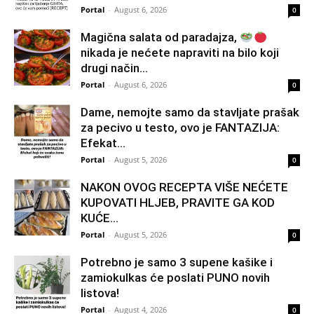
Portal
-
August 6, 2026
0
Magična salata od paradajza,
nikada je nećete napraviti na bilo koji
drugi način…
Portal
-
August 6, 2026
0
Dame, nemojte samo da stavljate prašak
za pecivo u testo, ovo je FANTAZIJA:
Efekat...
Portal
-
August 5, 2026
0
NAKON OVOG RECEPTA VIŠE NEĆETE
KUPOVATI HLJEB, PRAVITE GA KOD
KUĆE…
Portal
-
August 5, 2026
0
Potrebno je samo 3 supene kašike i
zamiokulkas će poslati PUNO novih
listova!
Portal
-
August 4, 2026
0