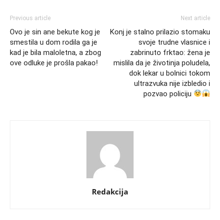
Previous article
Next article
Ovo je sin ane bekute kog je
Konj je stalno prilazio stomaku
smestila u dom rodila ga je
svoje trudne vlasnice i
kad je bila maloletna, a zbog
zabrinuto frktao: žena je
ove odluke je prošla pakao!
mislila da je životinja poludela,
dok lekar u bolnici tokom
ultrazvuka nije izbledio i
pozvao policiju
Redakcija