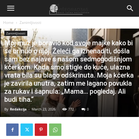
Home
Zanimljivosti
Zanimljivosti
Moj muž je boravio kod svoje majke kako bi
se brinuo o njoj. Želeći ga iznenaditi, došla
sam bez najave s našom sedmogodišnjom
kćerkom. Kada smo stigle do kuće, ulazna
vrata bila su blago odškrinuta. Moja kćerka
je zavirila unutra, zatim me lagano povukla
za rukav i šapnula: „Mama… pogledaj. Ali
budi tiha.“
By
Redakcija
-
March 23, 2026
772
0