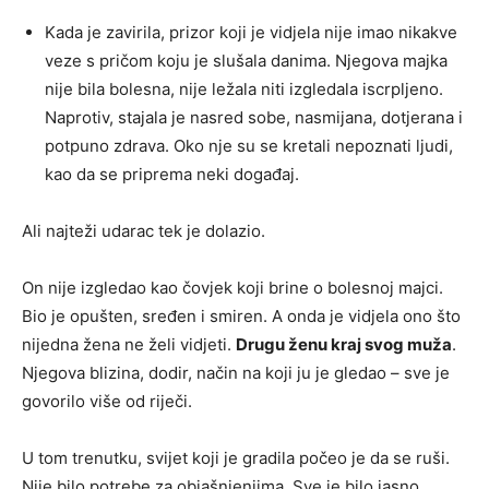
Kada je zavirila, prizor koji je vidjela nije imao nikakve
veze s pričom koju je slušala danima. Njegova majka
nije bila bolesna, nije ležala niti izgledala iscrpljeno.
Naprotiv, stajala je nasred sobe, nasmijana, dotjerana i
potpuno zdrava. Oko nje su se kretali nepoznati ljudi,
kao da se priprema neki događaj.
Ali najteži udarac tek je dolazio.
On nije izgledao kao čovjek koji brine o bolesnoj majci.
Bio je opušten, sređen i smiren. A onda je vidjela ono što
nijedna žena ne želi vidjeti.
Drugu ženu kraj svog muža
.
Njegova blizina, dodir, način na koji ju je gledao – sve je
govorilo više od riječi.
U tom trenutku, svijet koji je gradila počeo je da se ruši.
Nije bilo potrebe za objašnjenjima. Sve je bilo jasno.