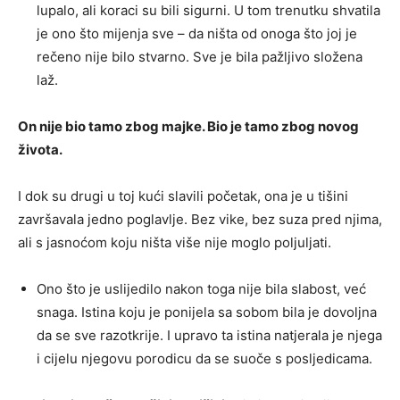
lupalo, ali koraci su bili sigurni. U tom trenutku shvatila
je ono što mijenja sve – da ništa od onoga što joj je
rečeno nije bilo stvarno. Sve je bila pažljivo složena
laž.
On nije bio tamo zbog majke. Bio je tamo zbog novog
života.
I dok su drugi u toj kući slavili početak, ona je u tišini
završavala jedno poglavlje. Bez vike, bez suza pred njima,
ali s jasnoćom koju ništa više nije moglo poljuljati.
Ono što je uslijedilo nakon toga nije bila slabost, već
snaga. Istina koju je ponijela sa sobom bila je dovoljna
da se sve razotkrije. I upravo ta istina natjerala je njega
i cijelu njegovu porodicu da se suoče s posljedicama.