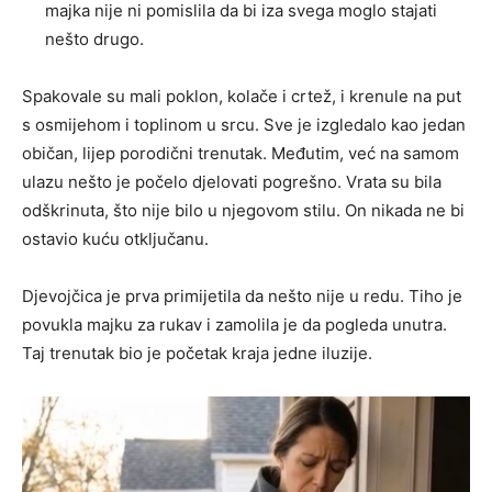
majka nije ni pomislila da bi iza svega moglo stajati
nešto drugo.
Spakovale su mali poklon, kolače i crtež, i krenule na put
s osmijehom i toplinom u srcu. Sve je izgledalo kao jedan
običan, lijep porodični trenutak. Međutim, već na samom
ulazu nešto je počelo djelovati pogrešno. Vrata su bila
odškrinuta, što nije bilo u njegovom stilu. On nikada ne bi
ostavio kuću otključanu.
Djevojčica je prva primijetila da nešto nije u redu. Tiho je
povukla majku za rukav i zamolila je da pogleda unutra.
Taj trenutak bio je početak kraja jedne iluzije.