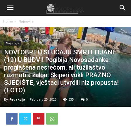
Home
Najnovije
Najnovije
NOVI OBRT U SLUČAJU SMRTI TIJANE
(19) U BUDVI! Pogibija Novosađanke
proglašena nesrećom, ali tužilaštvo
razmatra žalbu: Skiperi vukli PRAZNO
SJEDIŠTE, vještaci utvrdili niz propusta!
(FOTO)
By
Redakcija
-
February 25, 2026
555
0