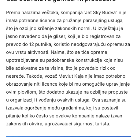
Prema nalazima veštaka, kompanija “Jet Sky Budva” nije
imala potrebne licence za pružanje parasejling usluga,
što je ozbiljno kršenje zakonskih normi. U izvještaju je
jasno navedeno da je gliser, koji je bio registrovan za
prevoz do 12 putnika, koristio neodgovarajuću opremu za
ovu vrstu aktivnosti. Naime, što se tiče opreme,
upotrebljavane su padobranske konstrukcije koje nisu
bile adekvatne za te visine, što je povećalo rizik od
nesreće. Takođe, vozač Mevlut Kaja nije imao potrebno
obrazovanje niti licence koje bi mu omogućile upravljanje
ovim plovilom, što dodatno ukazuje na ozbiljne propuste
u organizaciji i vođenju ovakvih usluga. Ova saznanja su
izazvala ogorčenje među građanima, koji su postavili
pitanje koliko često se ovakve kompanije nalaze izvan
zakonskih okvira, ugrožavajući sigurnost turista.