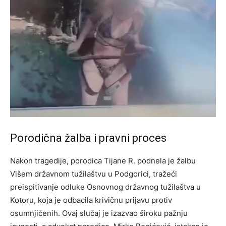
Porodična žalba i pravni proces
Nakon tragedije, porodica Tijane R. podnela je žalbu
Višem državnom tužilaštvu u Podgorici, tražeći
preispitivanje odluke Osnovnog državnog tužilaštva u
Kotoru, koja je odbacila krivičnu prijavu protiv
osumnjičenih.
Ovaj slučaj je izazvao široku pažnju