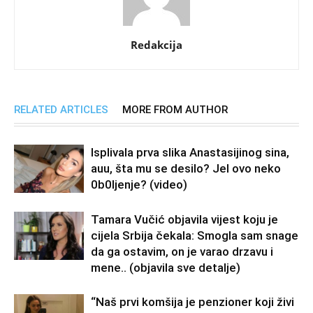
Redakcija
RELATED ARTICLES
MORE FROM AUTHOR
Isplivala prva slika Anastasijinog sina,
auu, šta mu se desilo? Jel ovo neko
0b0Ijenje? (video)
Tamara Vučić objavila vijest koju je
cijela Srbija čekala: Smogla sam snage
da ga ostavim, on je varao drzavu i
mene.. (objavila sve detalje)
“Naš prvi komšija je penzioner koji živi