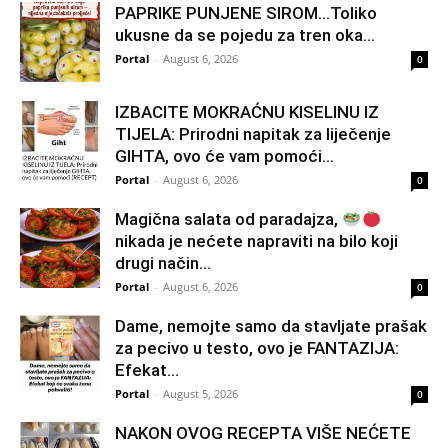
PAPRIKE PUNJENE SIROM…Toliko
ukusne da se pojedu za tren oka…
Portal
-
August 6, 2026
0
IZBACITE MOKRAĆNU KISELINU IZ
TIJELA: Prirodni napitak za liječenje
GIHTA, ovo će vam pomoći...
Portal
-
August 6, 2026
0
Magična salata od paradajza,
nikada je nećete napraviti na bilo koji
drugi način…
Portal
-
August 6, 2026
0
Dame, nemojte samo da stavljate prašak
za pecivo u testo, ovo je FANTAZIJA:
Efekat...
Portal
-
August 5, 2026
0
NAKON OVOG RECEPTA VIŠE NEĆETE