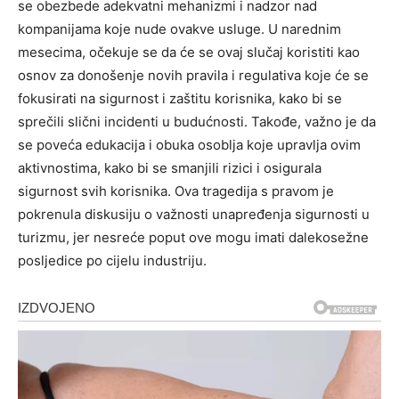
se obezbede adekvatni mehanizmi i nadzor nad
kompanijama koje nude ovakve usluge.
U narednim
mesecima, očekuje se da će se ovaj slučaj koristiti kao
osnov za donošenje novih pravila i regulativa koje će se
fokusirati na sigurnost i zaštitu korisnika, kako bi se
sprečili slični incidenti u budućnosti.
Takođe, važno je da
se poveća edukacija i obuka osoblja koje upravlja ovim
aktivnostima, kako bi se smanjili rizici i osigurala
sigurnost svih korisnika. Ova tragedija s pravom je
pokrenula diskusiju o važnosti unapređenja sigurnosti u
turizmu, jer nesreće poput ove mogu imati dalekosežne
posljedice po cijelu industriju.