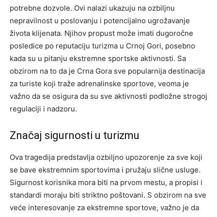
potrebne dozvole.
Ovi nalazi ukazuju na ozbiljnu
nepravilnost u poslovanju i potencijalno ugrožavanje
života klijenata. Njihov propust može imati dugoročne
posledice po reputaciju turizma u Crnoj Gori, posebno
kada su u pitanju ekstremne sportske aktivnosti.
Sa
obzirom na to da je Crna Gora sve popularnija destinacija
za turiste koji traže adrenalinske sportove, veoma je
važno da se osigura da su sve aktivnosti podložne strogoj
regulaciji i nadzoru.
Značaj sigurnosti u turizmu
Ova tragedija predstavlja ozbiljno upozorenje za sve koji
se bave ekstremnim sportovima i pružaju slične usluge.
Sigurnost korisnika mora biti na prvom mestu, a propisi i
standardi moraju biti striktno poštovani.
S obzirom na sve
veće interesovanje za ekstremne sportove, važno je da