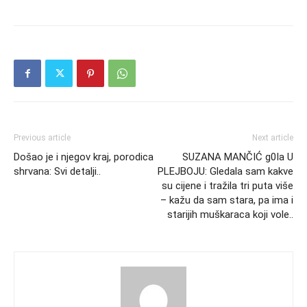
Previous article
Next article
Došao je i njegov kraj, porodica
SUZANA MANČIĆ g0Ia U
shrvana: Svi detalji..
PLEJBOJU: Gledala sam kakve
su cijene i tražila tri puta više
– kažu da sam stara, pa ima i
starijih muškaraca koji vole..