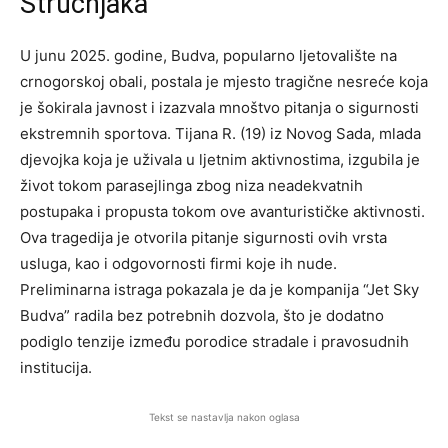
Stručnjaka
U junu 2025. godine, Budva, popularno ljetovalište na
crnogorskoj obali, postala je mjesto tragične nesreće koja
je šokirala javnost i izazvala mnoštvo pitanja o sigurnosti
ekstremnih sportova. Tijana R. (19) iz Novog Sada, mlada
djevojka koja je uživala u ljetnim aktivnostima, izgubila je
život tokom parasejlinga zbog niza neadekvatnih
postupaka i propusta tokom ove avanturističke aktivnosti.
Ova tragedija je otvorila pitanje sigurnosti ovih vrsta
usluga, kao i odgovornosti firmi koje ih nude.
Preliminarna istraga pokazala je da je kompanija “Jet Sky
Budva” radila bez potrebnih dozvola, što je dodatno
podiglo tenzije između porodice stradale i pravosudnih
institucija.
Tekst se nastavlja nakon oglasa