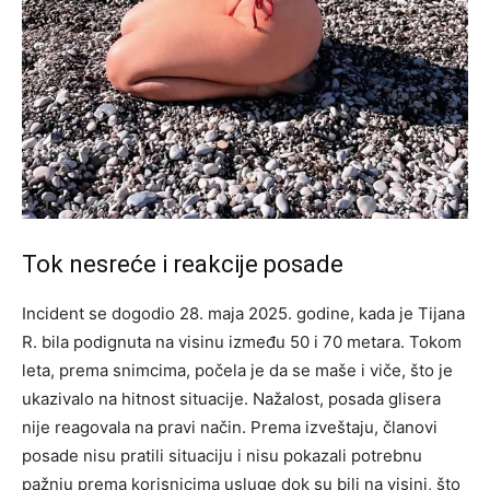
Tok nesreće i reakcije posade
Incident se dogodio 28. maja 2025. godine, kada je Tijana
R. bila podignuta na visinu između 50 i 70 metara. Tokom
leta, prema snimcima, počela je da se maše i viče, što je
ukazivalo na hitnost situacije. Nažalost, posada glisera
nije reagovala na pravi način.
Prema izveštaju, članovi
posade nisu pratili situaciju i nisu pokazali potrebnu
pažnju prema korisnicima usluge dok su bili na visini, što