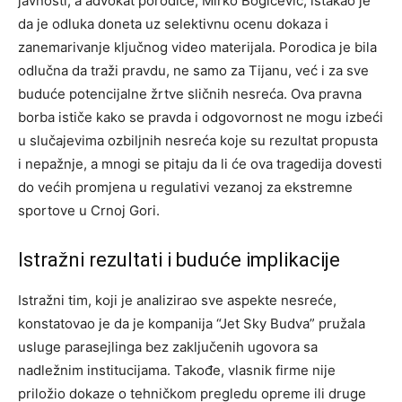
javnosti, a advokat porodice, Mirko Bogićević, istakao je
da je odluka doneta uz selektivnu ocenu dokaza i
zanemarivanje ključnog video materijala. Porodica je bila
odlučna da traži pravdu, ne samo za Tijanu, već i za sve
buduće potencijalne žrtve sličnih nesreća.
Ova pravna
borba ističe kako se pravda i odgovornost ne mogu izbeći
u slučajevima ozbiljnih nesreća koje su rezultat propusta
i nepažnje, a mnogi se pitaju da li će ova tragedija dovesti
do većih promjena u regulativi vezanoj za ekstremne
sportove u Crnoj Gori.
Istražni rezultati i buduće implikacije
Istražni tim, koji je analizirao sve aspekte nesreće,
konstatovao je da je kompanija “Jet Sky Budva” pružala
usluge parasejlinga bez zaključenih ugovora sa
nadležnim institucijama. Takođe, vlasnik firme nije
priložio dokaze o tehničkom pregledu opreme ili druge