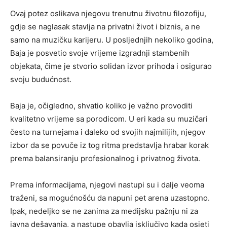
Ovaj potez oslikava njegovu trenutnu životnu filozofiju,
gdje se naglasak stavlja na privatni život i biznis, a ne
samo na muzičku karijeru. U posljednjih nekoliko godina,
Baja je posvetio svoje vrijeme izgradnji stambenih
objekata, čime je stvorio solidan izvor prihoda i osigurao
svoju budućnost.
Baja je, očigledno, shvatio koliko je važno provoditi
kvalitetno vrijeme sa porodicom. U eri kada su muzičari
često na turnejama i daleko od svojih najmilijih, njegov
izbor da se povuče iz tog ritma predstavlja hrabar korak
prema balansiranju profesionalnog i privatnog života.
Prema informacijama, njegovi nastupi su i dalje veoma
traženi, sa mogućnošću da napuni pet arena uzastopno.
Ipak, nedeljko se ne zanima za medijsku pažnju ni za
javna dešavanja, a nastupe obavlja isključivo kada osjeti