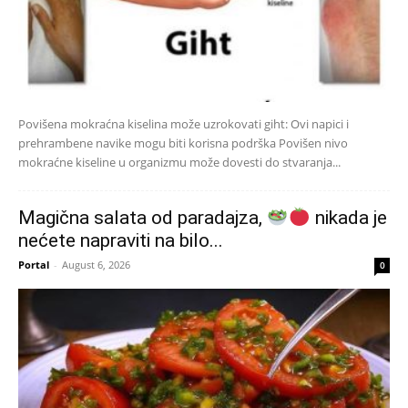
Povišena mokraćna kiselina može uzrokovati giht: Ovi napici i
prehrambene navike mogu biti korisna podrška Povišen nivo
mokraćne kiseline u organizmu može dovesti do stvaranja...
Magična salata od paradajza,
nikada je
nećete napraviti na bilo...
Portal
-
August 6, 2026
0