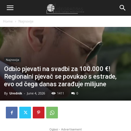
Home
Najnovije
Najnovije
Odbio pjevati na svadbi za 100.000 €!
Regionalni pjevač se povukao s estrade,
evo od čega danas zarađuje milijune
By
Urednik
-
June 4, 2026
1411
0
Oglasi - Advertisement