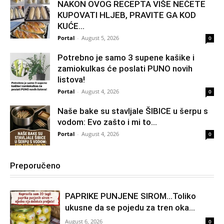
NAKON OVOG RECEPTA VIŠE NEĆETE
KUPOVATI HLJEB, PRAVITE GA KOD
KUĆE…
Portal
-
August 5, 2026
0
Potrebno je samo 3 supene kašike i
zamiokulkas će poslati PUNO novih
listova!
Portal
-
August 4, 2026
0
Naše bake su stavljale ŠIBICE u šerpu s
vodom: Evo zašto i mi to...
Portal
-
August 4, 2026
0
Preporučeno
PAPRIKE PUNJENE SIROM…Toliko
ukusne da se pojedu za tren oka…
August 6, 2026
0