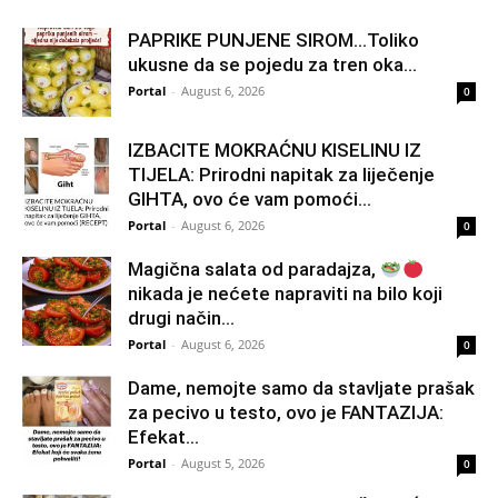
PAPRIKE PUNJENE SIROM…Toliko
ukusne da se pojedu za tren oka…
Portal
-
August 6, 2026
0
IZBACITE MOKRAĆNU KISELINU IZ
TIJELA: Prirodni napitak za liječenje
GIHTA, ovo će vam pomoći...
Portal
-
August 6, 2026
0
Magična salata od paradajza,
nikada je nećete napraviti na bilo koji
drugi način…
Portal
-
August 6, 2026
0
Dame, nemojte samo da stavljate prašak
za pecivo u testo, ovo je FANTAZIJA:
Efekat...
Portal
-
August 5, 2026
0