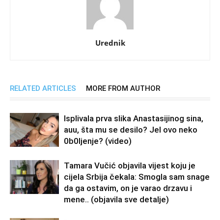
Urednik
RELATED ARTICLES
MORE FROM AUTHOR
Isplivala prva slika Anastasijinog sina,
auu, šta mu se desilo? Jel ovo neko
0b0Ijenje? (video)
Tamara Vučić objavila vijest koju je
cijela Srbija čekala: Smogla sam snage
da ga ostavim, on je varao drzavu i
mene.. (objavila sve detalje)