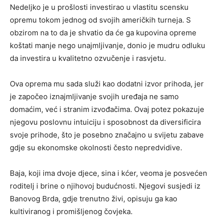
Nedeljko je u prošlosti investirao u vlastitu scensku
opremu tokom jednog od svojih američkih turneja. S
obzirom na to da je shvatio da će ga kupovina opreme
koštati manje nego unajmljivanje, donio je mudru odluku
da investira u kvalitetno ozvučenje i rasvjetu.
Ova oprema mu sada služi kao dodatni izvor prihoda, jer
je započeo iznajmljivanje svojih uređaja ne samo
domaćim, već i stranim izvođačima. Ovaj potez pokazuje
njegovu poslovnu intuiciju i sposobnost da diversificira
svoje prihode, što je posebno značajno u svijetu zabave
gdje su ekonomske okolnosti često nepredvidive.
Baja, koji ima dvoje djece, sina i kćer, veoma je posvećen
roditelj i brine o njihovoj budućnosti. Njegovi susjedi iz
Banovog Brda, gdje trenutno živi, opisuju ga kao
kultiviranog i promišljenog čovjeka.