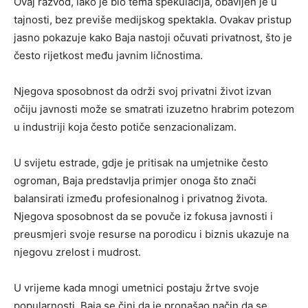
Ovaj razvod, iako je bio tema spekulacija, obavljen je u
tajnosti, bez previše medijskog spektakla. Ovakav pristup
jasno pokazuje kako Baja nastoji očuvati privatnost, što je
često rijetkost među javnim ličnostima.
Njegova sposobnost da održi svoj privatni život izvan
očiju javnosti može se smatrati izuzetno hrabrim potezom
u industriji koja često potiče senzacionalizam.
U svijetu estrade, gdje je pritisak na umjetnike često
ogroman, Baja predstavlja primjer onoga što znači
balansirati između profesionalnog i privatnog života.
Njegova sposobnost da se povuče iz fokusa javnosti i
preusmjeri svoje resurse na porodicu i biznis ukazuje na
njegovu zrelost i mudrost.
U vrijeme kada mnogi umetnici postaju žrtve svoje
popularnosti, Baja se čini da je pronašao način da se