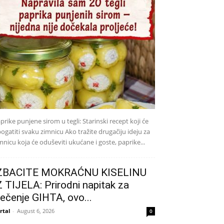
prike punjene sirom u tegli: Starinski recept koji će
ogatiti svaku zimnicu Ako tražite drugačiju ideju za
mnicu koja će oduševiti ukućane i goste, paprike...
ZBACITE MOKRAĆNU KISELINU
Z TIJELA: Prirodni napitak za
iječenje GIHTA, ovo...
rtal
-
August 6, 2026
0