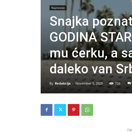
Najnovije
Snajka pozna
GODINA STARI
mu ćerku, a s
daleko van Sr
By
Redakcija
-
November 5, 2025
726
Ogl