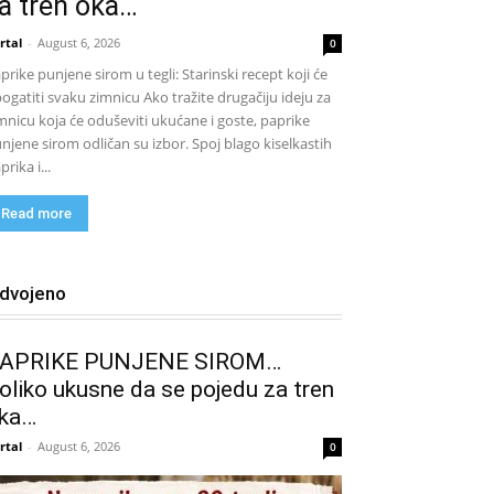
a tren oka…
rtal
-
August 6, 2026
0
prike punjene sirom u tegli: Starinski recept koji će
ogatiti svaku zimnicu Ako tražite drugačiju ideju za
mnicu koja će oduševiti ukućane i goste, paprike
njene sirom odličan su izbor. Spoj blago kiselkastih
prika i...
Read more
zdvojeno
APRIKE PUNJENE SIROM…
oliko ukusne da se pojedu za tren
ka…
rtal
-
August 6, 2026
0