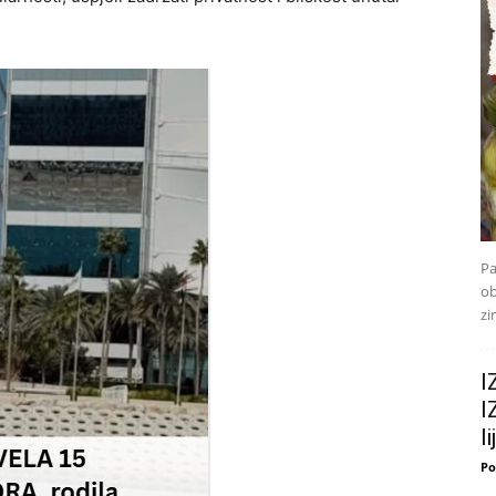
Pa
ob
zi
I
I
l
Po