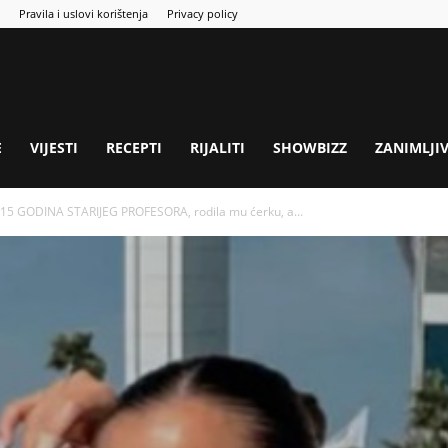
Pravila i uslovi korištenja
Privacy policy
E
VIJESTI
RECEPTI
RIJALITI
SHOWBIZZ
ZANIMLJI
15 GODINA STARIJEG PROFESORA, rodila mu ćerku, a...