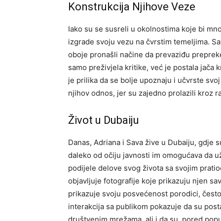
Konstrukcija Njihove Veze
Iako su se susreli u okolnostima koje bi mno
izgrade svoju vezu na čvrstim temeljima. Sava 
oboje pronašli načine da prevaziđu prepreke
samo preživjela kritike, već je postala jača 
je prilika da se bolje upoznaju i učvrste svoj
njihov odnos, jer su zajedno prolazili kroz ra
Život u Dubaiju
Danas, Adriana i Sava žive u Dubaiju, gdje s
daleko od očiju javnosti im omogućava da uži
podijele delove svog života sa svojim prat
objavljuje fotografije koje prikazuju njen sa
prikazuje svoju posvećenost porodici, čest
interakcija sa publikom pokazuje da su posta
društvenim mrežama, ali i da su, pored popula