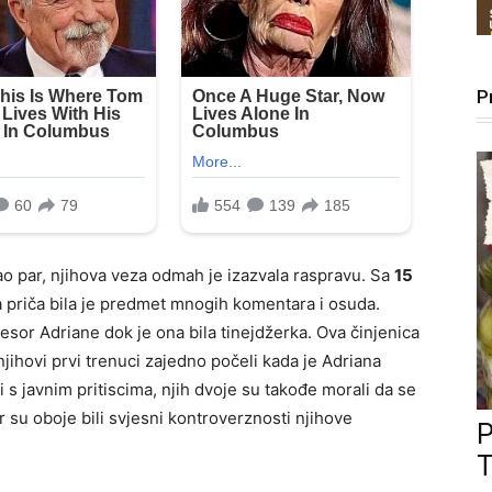
P
kao par, njihova veza odmah je izazvala raspravu. Sa
15
 priča bila je predmet mnogih komentara i osuda.
fesor Adriane dok je ona bila tinejdžerka. Ova činjenica
jihovi prvi trenuci zajedno počeli kada je Adriana
 s javnim pritiscima, njih dvoje su takođe morali da se
r su oboje bili svjesni kontroverznosti njihove
T