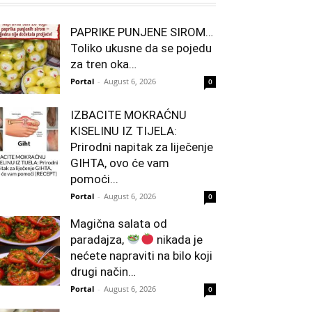
PAPRIKE PUNJENE SIROM…
Toliko ukusne da se pojedu
za tren oka…
Portal
-
August 6, 2026
0
IZBACITE MOKRAĆNU
KISELINU IZ TIJELA:
Prirodni napitak za liječenje
GIHTA, ovo će vam
pomoći...
Portal
-
August 6, 2026
0
Magična salata od
paradajza,
nikada je
nećete napraviti na bilo koji
drugi način…
Portal
-
August 6, 2026
0