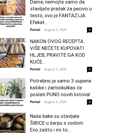
Dame, nemojte samo da
stavljate prašak za pecivo u
testo, ovo je FANTAZIJA:
Efekat...
Portal
-
August 5, 2026
0
NAKON OVOG RECEPTA
VIŠE NEĆETE KUPOVATI
HLJEB, PRAVITE GA KOD
KUĆE…
Portal
-
August 5, 2026
0
Potrebno je samo 3 supene
kašike i zamiokulkas će
poslati PUNO novih listova!
Portal
-
August 4, 2026
0
Naše bake su stavljale
ŠIBICE u šerpu s vodom:
Evo zašto i mi to...