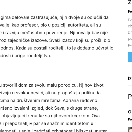
z
Po
gima delovale zastrašujuće, njih dvoje su odlučili da
Pa
je, kao profesor, bio u poziciji autoriteta, ali su
ob
zi
 i razviju međusobno poverenje. Njihova ljubav nije
pu
kroz zajedničke izazove. Svaki izazov koji su prošli bio
pa
 odnos. Kada su postali roditelji, to je dodatno učvrstilo
dosti i brige roditeljstva.
I
u stvorili dom za svoju malu porodicu. Njihov život
vaju u svakodnevici, ali ne propuštaju priliku da
P
iocima na društvenim mrežama.
Adriana redovno
T
vršeno izvajani izgled, dok Sava, s druge strane,
o
o objavljujući trenutke sa njihovom kćerkom.
Ova
Po
li prepoznatljiv par sa snažnim identitetom u
rnosti, uspjeli zadržati privatnost i bliskost unutar