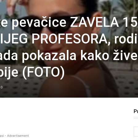
te pevačice ZAVELA 15
JEG PROFESORA, rodi
ada pokazala kako žive
bije (FOTO)
0
P
asi - Advertisement