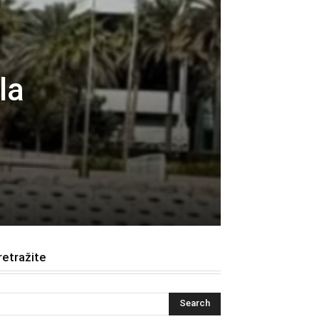
la
retražite