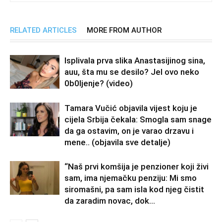
RELATED ARTICLES
MORE FROM AUTHOR
Isplivala prva slika Anastasijinog sina,
auu, šta mu se desilo? Jel ovo neko
0b0Ijenje? (video)
Tamara Vučić objavila vijest koju je
cijela Srbija čekala: Smogla sam snage
da ga ostavim, on je varao drzavu i
mene.. (objavila sve detalje)
“Naš prvi komšija je penzioner koji živi
sam, ima njemačku penziju: Mi smo
siromašni, pa sam isla kod njeg čistit
da zaradim novac, dok...