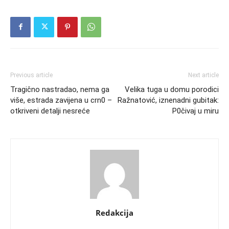
Previous article
Next article
Tragično nastradao, nema ga
Velika tuga u domu porodici
više, estrada zavijena u crn0 –
Ražnatović, iznenadni gubitak:
otkriveni detalji nesreće
P0čivaj u miru
Redakcija