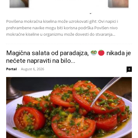
Povišena mokraćna kiselina može uzrokovati giht: Ovi napici i
prehrambene navike mogu biti korisna podrška Povišen nivo
mokraćne kiseline u organizmu može dovesti do stvaranja...
Magična salata od paradajza,
nikada je
nećete napraviti na bilo...
Portal
-
August 6, 2026
0