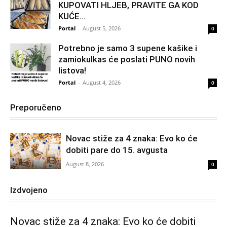
KUPOVATI HLJEB, PRAVITE GA KOD
KUĆE…
Portal
-
August 5, 2026
0
Potrebno je samo 3 supene kašike i
zamiokulkas će poslati PUNO novih
listova!
Portal
-
August 4, 2026
0
Preporučeno
Novac stiže za 4 znaka: Evo ko će
dobiti pare do 15. avgusta
August 8, 2026
0
Izdvojeno
Novac stiže za 4 znaka: Evo ko će dobiti