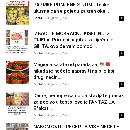
PAPRIKE PUNJENE SIROM…Toliko
ukusne da se pojedu za tren oka…
Portal
-
August 6, 2026
0
IZBACITE MOKRAĆNU KISELINU IZ
TIJELA: Prirodni napitak za liječenje
GIHTA, ovo će vam pomoći...
Portal
-
August 6, 2026
0
Magična salata od paradajza,
nikada je nećete napraviti na bilo koji
drugi način…
Portal
-
August 6, 2026
0
Dame, nemojte samo da stavljate prašak
za pecivo u testo, ovo je FANTAZIJA:
Efekat...
Portal
-
August 5, 2026
0
NAKON OVOG RECEPTA VIŠE NEĆETE