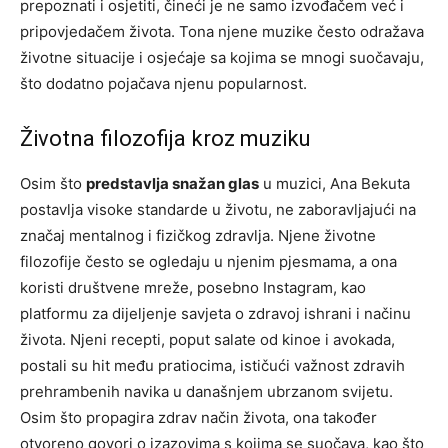
prepoznati i osjetiti, čineći je ne samo izvođačem već i
pripovjedačem života. Tona njene muzike često odražava
životne situacije i osjećaje sa kojima se mnogi suočavaju,
što dodatno pojačava njenu popularnost.
Životna filozofija kroz muziku
Osim što
predstavlja snažan glas
u muzici, Ana Bekuta
postavlja visoke standarde u životu, ne zaboravljajući na
značaj mentalnog i fizičkog zdravlja. Njene životne
filozofije često se ogledaju u njenim pjesmama, a ona
koristi društvene mreže, posebno Instagram, kao
platformu za dijeljenje savjeta o zdravoj ishrani i načinu
života. Njeni recepti, poput salate od kinoe i avokada,
postali su hit među pratiocima, ističući važnost zdravih
prehrambenih navika u današnjem ubrzanom svijetu.
Osim što propagira zdrav način života, ona također
otvoreno govori o izazovima s kojima se suočava, kao što