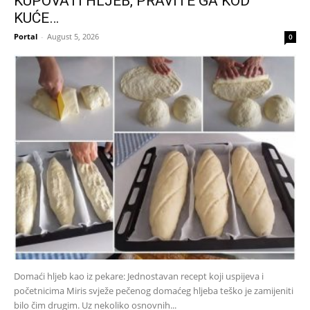
KUPOVATI HLJEB, PRAVITE GA KOD
KUĆE…
Portal
-
August 5, 2026
0
Domaći hljeb kao iz pekare: Jednostavan recept koji uspijeva i
početnicima Miris svježe pečenog domaćeg hljeba teško je zamijeniti
bilo čim drugim. Uz nekoliko osnovnih...