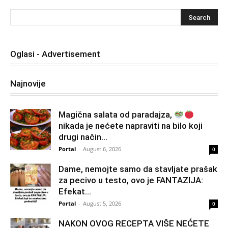
Oglasi - Advertisement
Najnovije
Magična salata od paradajza,
nikada je nećete napraviti na bilo koji
drugi način…
Portal
-
August 6, 2026
0
Dame, nemojte samo da stavljate prašak
za pecivo u testo, ovo je FANTAZIJA:
Efekat...
Portal
-
August 5, 2026
0
NAKON OVOG RECEPTA VIŠE NEĆETE