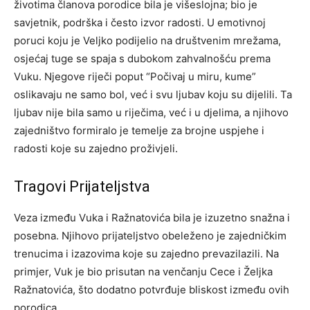
životima članova porodice bila je višeslojna; bio je
savjetnik, podrška i često izvor radosti. U emotivnoj
poruci koju je Veljko podijelio na društvenim mrežama,
osjećaj tuge se spaja s dubokom zahvalnošću prema
Vuku. Njegove riječi poput “Počivaj u miru, kume”
oslikavaju ne samo bol, već i svu ljubav koju su dijelili. Ta
ljubav nije bila samo u riječima, već i u djelima, a njihovo
zajedništvo formiralo je temelje za brojne uspjehe i
radosti koje su zajedno proživjeli.
Tragovi Prijateljstva
Veza između Vuka i Ražnatovića bila je izuzetno snažna i
posebna. Njihovo prijateljstvo obeleženo je zajedničkim
trenucima i izazovima koje su zajedno prevazilazili. Na
primjer, Vuk je bio prisutan na venčanju Cece i Željka
Ražnatovića, što dodatno potvrđuje bliskost između ovih
porodica.