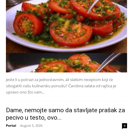
Jeste li u potrazi za jednostavnim, ali slatkim receptom koji će
obogatiti vašu kulinarsku ponudu? Čarobna salata od rajčica je
upravo ono što vam...
Dame, nemojte samo da stavljate prašak za
pecivo u testo, ovo...
Portal
-
August 5, 2026
0