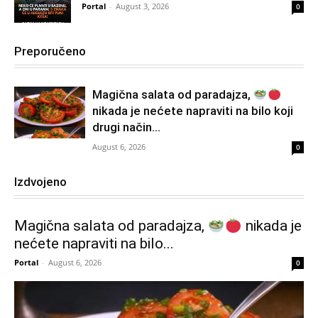
Portal
-
August 3, 2026
0
Preporučeno
Magična salata od paradajza,
nikada je nećete napraviti na bilo koji
drugi način…
August 6, 2026
0
Izdvojeno
Magična salata od paradajza,
nikada je
nećete napraviti na bilo...
Portal
-
August 6, 2026
0