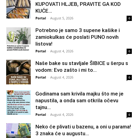
KUPOVATI HLJEB, PRAVITE GA KOD
KUĆE…
Portal
-
August 5, 2026
0
Potrebno je samo 3 supene kašike i
zamiokulkas će poslati PUNO novih
listova!
Portal
-
August 4, 2026
0
Naše bake su stavljale ŠIBICE u šerpu s
vodom: Evo zašto i mi to...
Portal
-
August 4, 2026
0
Godinama sam krivila majku što me je
napustila, a onda sam otkrila očevu
tajnu...
Portal
-
August 4, 2026
0
Neko će plivati u bazenu, a oni u parama!
3 znaka će u augustu...