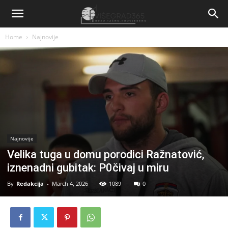
Home
Najnovije
Najnovije
Velika tuga u domu porodici Ražnatović,
iznenadni gubitak: P0čivaj u miru
By
Redakcija
-
March 4, 2026
1089
0