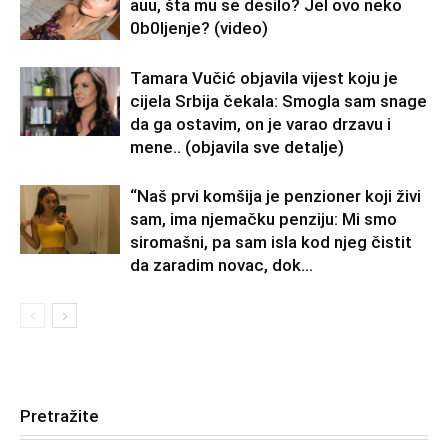
auu, šta mu se desilo? Jel ovo neko
0b0Ijenje? (video)
Tamara Vučić objavila vijest koju je
cijela Srbija čekala: Smogla sam snage
da ga ostavim, on je varao drzavu i
mene.. (objavila sve detalje)
“Naš prvi komšija je penzioner koji živi
sam, ima njemačku penziju: Mi smo
siromašni, pa sam isla kod njeg čistit
da zaradim novac, dok...
Pretražite