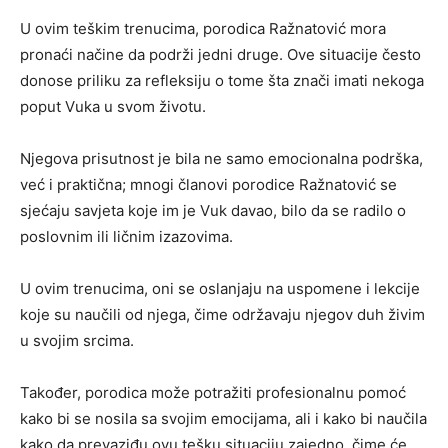
U ovim teškim trenucima, porodica Ražnatović mora
pronaći načine da podrži jedni druge. Ove situacije često
donose priliku za refleksiju o tome šta znači imati nekoga
poput Vuka u svom životu.
Njegova prisutnost je bila ne samo emocionalna podrška,
već i praktična; mnogi članovi porodice Ražnatović se
sjećaju savjeta koje im je Vuk davao, bilo da se radilo o
poslovnim ili ličnim izazovima.
U ovim trenucima, oni se oslanjaju na uspomene i lekcije
koje su naučili od njega, čime održavaju njegov duh živim
u svojim srcima.
Također, porodica može potražiti profesionalnu pomoć
kako bi se nosila sa svojim emocijama, ali i kako bi naučila
kako da prevaziđu ovu tešku situaciju zajedno, čime će