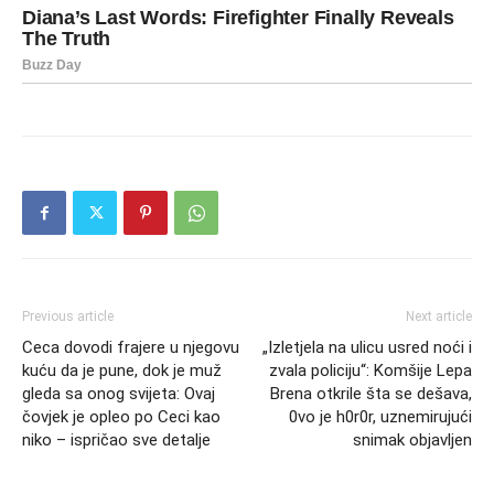
Previous article
Next article
Ceca dovodi frajere u njegovu
„Izletjela na ulicu usred noći i
kuću da je pune, dok je muž
zvala policiju“: Komšije Lepa
gleda sa onog svijeta: Ovaj
Brena otkrile šta se dešava,
čovjek je opleo po Ceci kao
0vo je h0r0r, uznemirujući
niko – ispričao sve detalje
snimak objavljen