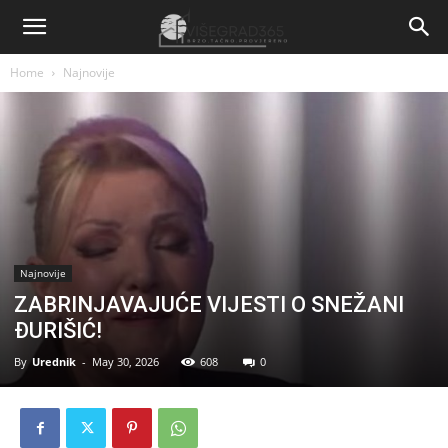
Home
Najnovije
Najnovije
ZABRINJAVAJUĆE VIJESTI O SNEŽANI
ĐURIŠIĆ!
By
Urednik
-
May 30, 2026
608
0