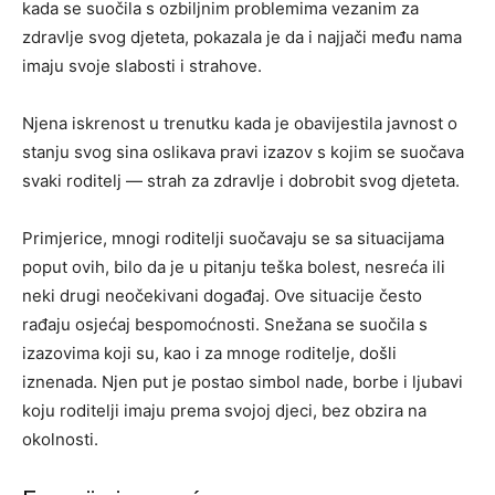
kada se suočila s ozbiljnim problemima vezanim za
zdravlje svog djeteta, pokazala je da i najjači među nama
imaju svoje slabosti i strahove.
Njena iskrenost u trenutku kada je obavijestila javnost o
stanju svog sina oslikava pravi izazov s kojim se suočava
svaki roditelj — strah za zdravlje i dobrobit svog djeteta.
Primjerice, mnogi roditelji suočavaju se sa situacijama
poput ovih, bilo da je u pitanju teška bolest, nesreća ili
neki drugi neočekivani događaj. Ove situacije često
rađaju osjećaj bespomoćnosti. Snežana se suočila s
izazovima koji su, kao i za mnoge roditelje, došli
iznenada. Njen put je postao simbol nade, borbe i ljubavi
koju roditelji imaju prema svojoj djeci, bez obzira na
okolnosti.