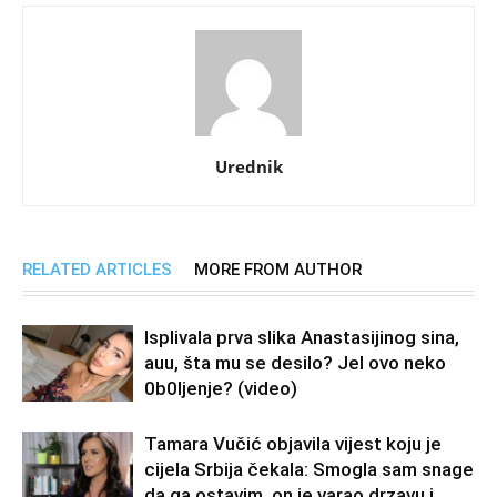
Urednik
RELATED ARTICLES
MORE FROM AUTHOR
Isplivala prva slika Anastasijinog sina,
auu, šta mu se desilo? Jel ovo neko
0b0Ijenje? (video)
Tamara Vučić objavila vijest koju je
cijela Srbija čekala: Smogla sam snage
da ga ostavim, on je varao drzavu i