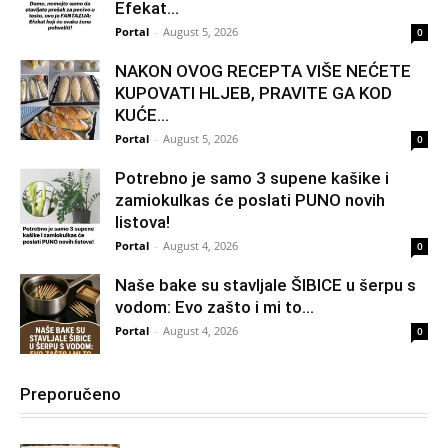
Efekat...
Portal
-
August 5, 2026
0
NAKON OVOG RECEPTA VIŠE NEĆETE
KUPOVATI HLJEB, PRAVITE GA KOD
KUĆE…
Portal
-
August 5, 2026
0
Potrebno je samo 3 supene kašike i
zamiokulkas će poslati PUNO novih
listova!
Portal
-
August 4, 2026
0
Naše bake su stavljale ŠIBICE u šerpu s
vodom: Evo zašto i mi to...
Portal
-
August 4, 2026
0
Preporučeno