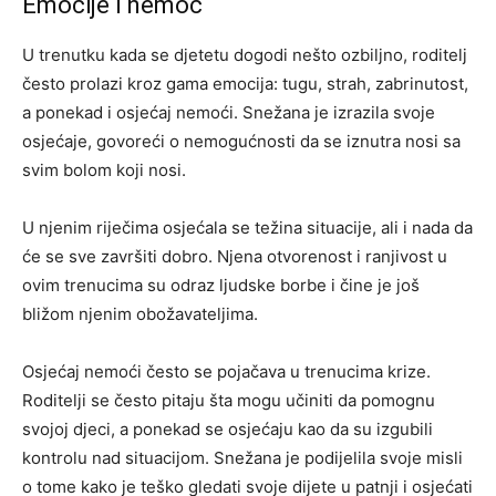
Emocije i nemoć
U trenutku kada se djetetu dogodi nešto ozbiljno, roditelj
često prolazi kroz gama emocija: tugu, strah, zabrinutost,
a ponekad i osjećaj nemoći. Snežana je izrazila svoje
osjećaje, govoreći o nemogućnosti da se iznutra nosi sa
svim bolom koji nosi.
U njenim riječima osjećala se težina situacije, ali i nada da
će se sve završiti dobro. Njena otvorenost i ranjivost u
ovim trenucima su odraz ljudske borbe i čine je još
bližom njenim obožavateljima.
Osjećaj nemoći često se pojačava u trenucima krize.
Roditelji se često pitaju šta mogu učiniti da pomognu
svojoj djeci, a ponekad se osjećaju kao da su izgubili
kontrolu nad situacijom. Snežana je podijelila svoje misli
o tome kako je teško gledati svoje dijete u patnji i osjećati