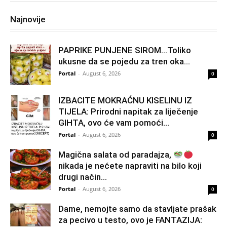
Najnovije
PAPRIKE PUNJENE SIROM…Toliko
ukusne da se pojedu za tren oka…
Portal
-
August 6, 2026
0
IZBACITE MOKRAĆNU KISELINU IZ
TIJELA: Prirodni napitak za liječenje
GIHTA, ovo će vam pomoći...
Portal
-
August 6, 2026
0
Magična salata od paradajza,
nikada je nećete napraviti na bilo koji
drugi način…
Portal
-
August 6, 2026
0
Dame, nemojte samo da stavljate prašak
za pecivo u testo, ovo je FANTAZIJA: