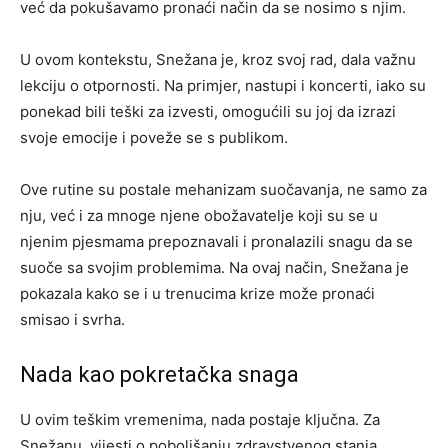
već da pokušavamo pronaći način da se nosimo s njim.
U ovom kontekstu, Snežana je, kroz svoj rad, dala važnu
lekciju o otpornosti. Na primjer, nastupi i koncerti, iako su
ponekad bili teški za izvesti, omogućili su joj da izrazi
svoje emocije i poveže se s publikom.
Ove rutine su postale mehanizam suočavanja, ne samo za
nju, već i za mnoge njene obožavatelje koji su se u
njenim pjesmama prepoznavali i pronalazili snagu da se
suoče sa svojim problemima. Na ovaj način, Snežana je
pokazala kako se i u trenucima krize može pronaći
smisao i svrha.
Nada kao pokretačka snaga
U ovim teškim vremenima, nada postaje ključna. Za
Snežanu, vijesti o poboljšanju zdravstvenog stanja