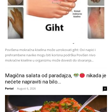
Povišena mokraćna kiselina može uzrokovati giht: Ovi napici i
prehrambene navike mogu biti korisna podrška Povišen nivo
mokraćne kiseline u organizmu može dovesti do stvaranja...
Magična salata od paradajza,
nikada je
nećete napraviti na bilo...
Portal
-
August 6, 2026
0